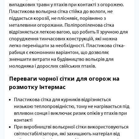
випадкових травм у птахів при контакті з огорожею.
Пластикова вольєрна сітка стійка до вологи, не
піддається корозії, не пліснявіє, порівняно з
металевими огорожами. Поліпропіленова сітка
відрізняється легкою вагою, що робить її зручною для
спорудження тимчасових конструкцій, які можна
легко переміщати за необхідності. Пластикова сітка-
рабиця є економним варіантом, що дозволяє
зменшити витрати на будівництво вольєрів для
молодняка і дорослих свійських птахів.
Переваги чорної сітки для огорож на
розмотку Інтермас
Пластикова сітка для курників відрізняється
низькою теплопровідністю, тому не нагрівається під
впливом сонця і виключає ризик опіків у птахів при
контакті
При виробництві вольєрної сітки використовуються
світлостабілізатори, які захищають матеріал від