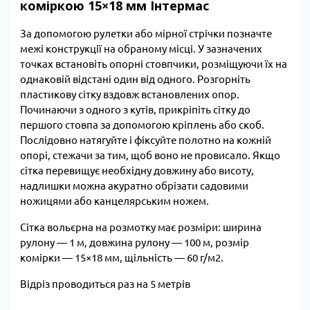
коміркою 15×18 мм Інтермас
За допомогою рулетки або мірної стрічки позначте
межі конструкції на обраному місці. У зазначених
точках встановіть опорні стовпчики, розміщуючи їх на
однаковій відстані один від одного. Розгорніть
пластикову сітку вздовж встановлених опор.
Починаючи з одного з кутів, прикріпіть сітку до
першого стовпа за допомогою кріплень або скоб.
Послідовно натягуйте і фіксуйте полотно на кожній
опорі, стежачи за тим, щоб воно не провисало. Якщо
сітка перевищує необхідну довжину або висоту,
надлишки можна акуратно обрізати садовими
ножицями або канцелярським ножем.
Сітка вольєрна на розмотку має розміри: ширина
рулону — 1 м, довжина рулону — 100 м, розмір
комірки — 15×18 мм, щільність — 60 г/м2.
Відріз проводиться раз на 5 метрів