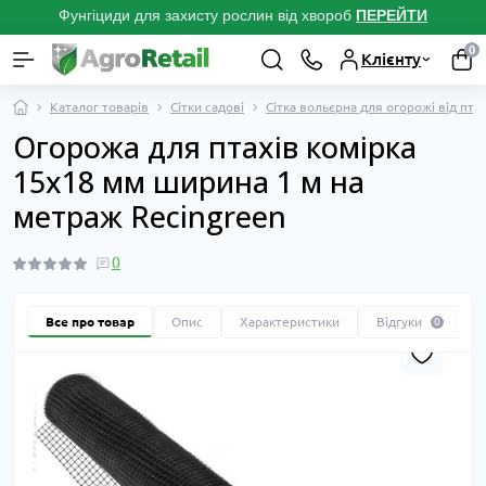
Фунгіциди для захисту рослин від хвороб
ПЕРЕЙТ
И
0
Клієнту
Каталог товарів
Сітки садові
Сітка вольєрна для огорожі від птах
Огорожа для птахів комірка
15х18 мм ширина 1 м на
метраж Recingreen
0
Все про товар
Опис
Характеристики
Відгуки
0