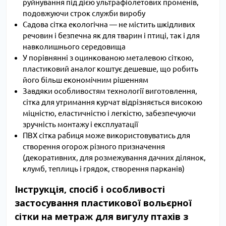
руйнування під дією ультрафіолетових променів,
подовжуючи строк служби виробу
Садова сітка екологічна — не містить шкідливих
речовин і безпечна як для тварин і птиці, так і для
навколишнього середовища
У порівнянні з оцинкованою металевою сіткою,
пластиковий аналог коштує дешевше, що робить
його більш економічним рішенням
Завдяки особливостям технології виготовлення,
сітка для утримання курчат відрізняється високою
міцністю, еластичністю і легкістю, забезпечуючи
зручність монтажу і експлуатації
ПВХ сітка рабиця може використовуватись для
створення огорож різного призначення
(декоративних, для розмежування дачних ділянок,
клумб, теплиць і грядок, створення парканів)
Інструкція, спосіб і особливості
застосування пластикової вольєрної
сітки на метраж для вигулу птахів з