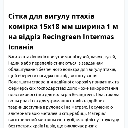
Сітка для вигулу птахів
комірка 15х18 мм ширина 1 м
на відріз Recingreen Intermas
Іспанія
Багато птахівників при утриманні курей, качок, гусей,
індиків або перепелів стикаються із завданням
облаштування безпечного вольєра для вигулу птахів,
щоб вберегти насадження від витоптування.
Полегшити створення надійної огорожі у приватних та
фермерських господарствах допоможе використання
пластикової сітки для вольєрів Recingreen. Пластикова
вольєрна сітка для утримання птахів та дрібних
тварин доступна в рулонах і на метраж, і є сучасною
альтернативою металевій сітці-рабиці. Матеріал
виготовлений методом екструзії, має цілісну структуру
без гострих країв і швів, що виключає ризик