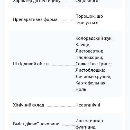
Характер дії пестициду
Суцільного
Порошок, що
Препаративна форма
змочується
Колорадский жук;
Клещи;
Листовертки;
Плодожорки;
Шкідливий об'єкт
Совка; Тля; Трипс;
Листоблошка;
Личинки хрущей;
Картофельная
моль
Хімічний склад
Неорганічні
Инсектицид +
Вміст діючої речовини
фунгицид