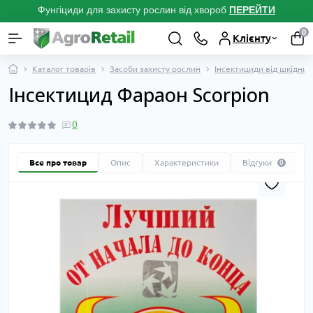
Фунгіциди для захисту рослин від хвороб
ПЕРЕЙТ
И
0
Клієнту
Каталог товарів
Засоби захисту рослин
Інсектициди від шкідник
Інсектицид Фараон Scorpion
0
Все про товар
Опис
Характеристики
Відгуки
0