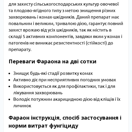
для захисту сільськогосподарських культур овочевої
та плодово-ягідного типу з метою знищення різних
захворювань і комах-шкідників. Даний препарат має
повальним і великим, тривалою дією, гарантує повний
захист врожаю від усіх шкідників, так як містить в
складі 5 активних компонентів, завдяки яким у комах і
патогенів не виникає резистентності (стійкості) до
препарату.
Переваги Фараона на дві сотки
Знищує будь-які стадії розвитку комах
Активно діє при несприятливих погодних умовах
Використовується як для профілактики, так і для
лікування захворювань
Володіє потужним акарицидною дією від кліщів і їх
личинок
Фараон інструкція, спосіб застосування і
норми витрат фунгіциду