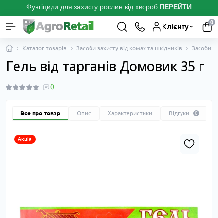
Фунгіциди для захисту рослин від хвороб
ПЕРЕЙТ
И
0
Клієнту
Каталог товарів
Засоби захисту від комах та шкідників
Засоби ві
Гель від тарганів Домовик 35 г
0
Все про товар
Опис
Характеристики
Відгуки
0
Акція