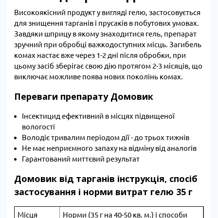
Високоякісний продукт у вигляді гелю, застосовується
для знищення тарганів і прусаків в побутових умовах.
Завдяки шприцу в якому знаходитися гель, препарат
зручний при обробці важкодоступних місць. Загибель
комах настає вже через 1-2 дні після обробки, при
цьому засіб зберігає свою дію протягом 2-3 місяців, що
виключає можливе поява нових поколінь комах.
Переваги препарату Домовик
Інсектицид ефективний в місцях підвищеної
вологості
Володіє тривалим періодом дії - до трьох тижнів
Не має неприємного запаху на відміну від аналогів
Гарантований миттєвий результат
Домовик від тарганів інструкція, спосіб
застосування і норми витрат гелю 35 г
Місця
Норми (35 г на 40-50 кв. м.) і способи