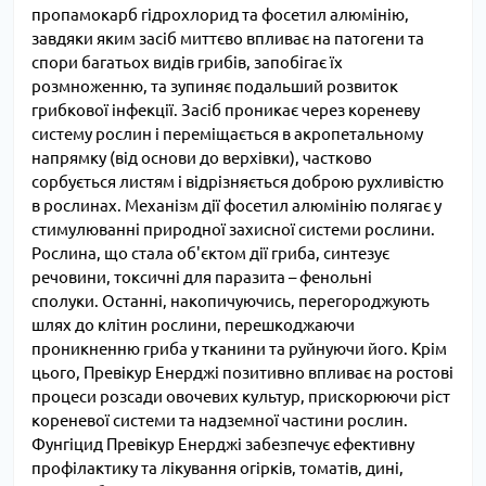
пропамокарб гідрохлорид та фосетил алюмінію,
завдяки яким засіб миттєво впливає на патогени та
спори багатьох видів грибів, запобігає їх
розмноженню, та зупиняє подальший розвиток
грибкової інфекції. Засіб проникає через кореневу
систему рослин і переміщається в акропетальному
напрямку (від основи до верхівки), частково
сорбується листям і відрізняється доброю рухливістю
в рослинах. Механізм дії фосетил алюмінію полягає у
стимулюванні природної захисної системи рослини.
Рослина, що стала об'єктом дії гриба, синтезує
речовини, токсичні для паразита – фенольні
сполуки. Останні, накопичуючись, перегороджують
шлях до клітин рослини, перешкоджаючи
проникненню гриба у тканини та руйнуючи його. Крім
цього, Превікур Енерджі позитивно впливає на ростові
процеси розсади овочевих культур, прискорюючи ріст
кореневої системи та надземної частини рослин.
Фунгіцид Превікур Енерджі забезпечує ефективну
профілактику та лікування огірків, томатів, дині,