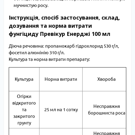
мучнистую росу.
Інструкція, спосіб застосування, склад,
дозування та норма витрати
фунгіциду Превікур Енерджі 100 мл
Діюча речовина: пропамокарб гідрохлорид 530 г/л, 
фосетил алюмінію 310 г/л.
Культура та норма витрати препарату:
Культура
Норма витрати
Хвороба
Огірки
відкритого
Несправжня
та
25 мл на 1 сотку
борошниста роса
закритого
грунту
Несправжня