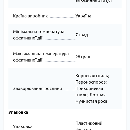
алюминия 310 г/л
Країна виробник
Україна
Мінімальна температура
7 град.
ефективної дії
Максимальна температура
28 град.
ефективної дії
Корневая гниль;
Пероноспороз;
Захворювання рослини
Прикорневая
гниль; Ложная
мучнистая роса
Упаковка
Пластиковий
Упаковка
флакон