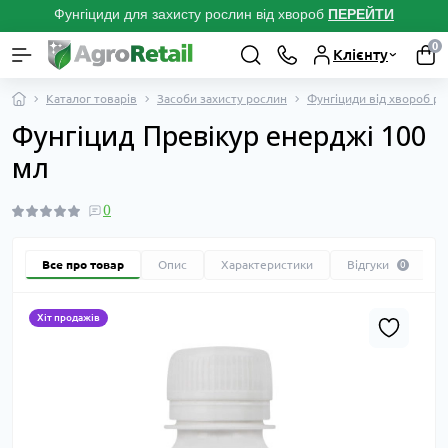
Фунгіциди для захисту рослин від хвороб
ПЕРЕЙТ
И
0
Клієнту
Каталог товарів
Засоби захисту рослин
Фунгіциди від хвороб р
Фунгіцид Превікур енерджі 100
мл
0
Все про товар
Опис
Характеристики
Відгуки
0
Хіт продажів