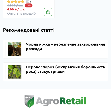
1
4.80 ₴ / шт.
-3%
4.66 ₴ / шт.
Оптом і в роздріб
Рекомендовані статті
Чорна ніжка – небезпечне захворювання
розсади
Пероноспороз (несправжня борошниста
роса) атакує грядки