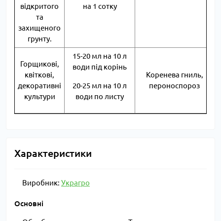
відкритого
на 1 сотку
та
захищеного
грунту.
15-20 мл на 10 л
Горщикові,
води під корінь
квіткові,
Коренева гниль,
декоративні
20-25 мл на 10 л
пероноспороз
культури
води по листу
Характеристики
Виробник:
Украгро
Основні