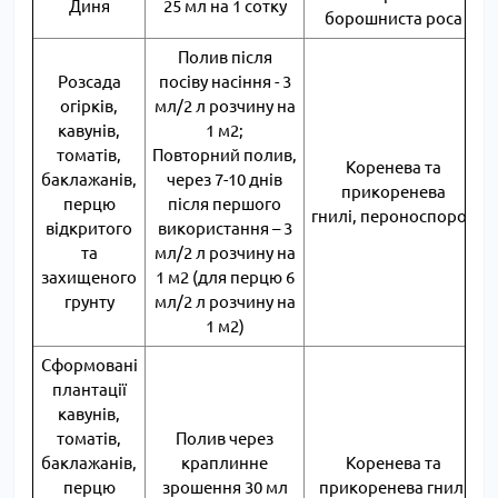
Диня
25 мл на 1 сотку
борошниста роса
Полив після
Розсада
посіву насіння - 3
огірків,
мл/2 л розчину на
кавунів,
1 м2;
томатів,
Повторний полив,
Коренева та
баклажанів,
через 7-10 днів
прикоренева
перцю
після першого
гнилі, пероноспороз
відкритого
використання – 3
та
мл/2 л розчину на
захищеного
1 м2 (для перцю 6
грунту
мл/2 л розчину на
1 м2)
Сформовані
плантації
кавунів,
томатів,
Полив через
баклажанів,
краплинне
Коренева та
перцю
зрошення 30 мл
прикоренева гнилі