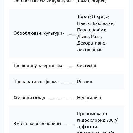
Обрабатываемые культуры -
Томат, огурец
Томат; Огурцы;
Цветы; Баклажан;
Перец; Арбуз;
Оброблювані культури -
Дыня; Роза;
Декоративно-
лиственные
Тип впливу на організм -
Системні
Препаративна форма
Розчин
Хімічний склад
Неорганічні
Пропомокарб
гидрохлорид 530 г/
Вміст діючої речовини
л, фосетил