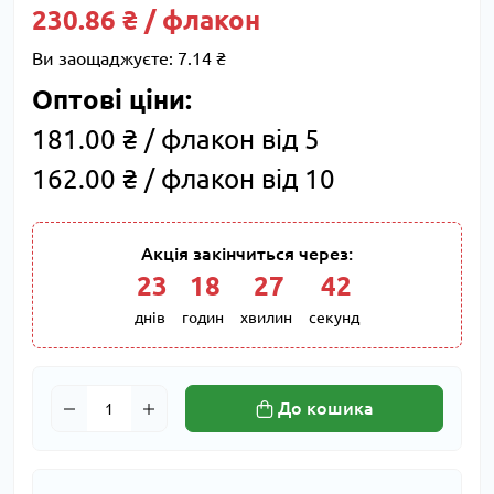
230.86 ₴ / флакон
Ви заощаджуєте:
7.14 ₴
Оптові ціни:
181.00 ₴ / флакон від 5
162.00 ₴ / флакон від 10
Акція закінчиться через:
23
:
18
:
27
:
41
днів
годин
хвилин
секунд
До кошика