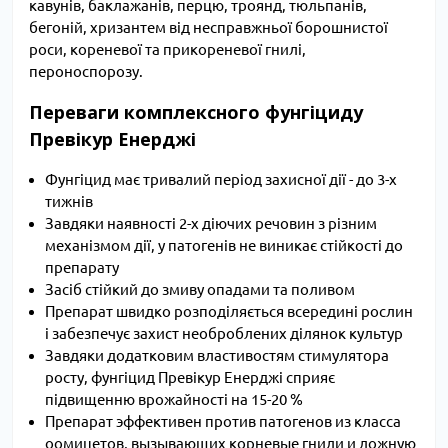
кавунів, баклажанів, перцю, троянд, тюльпанів,
бегоній, хризантем від несправжньої борошнистої
роси, кореневої та прикореневої гнилі,
пероноспорозу.
Переваги комплексного фунгіциду
Превікур Енерджі
Фунгіцид має тривалий період захисної дії - до 3-х
тижнів
Завдяки наявності 2-х діючих речовин з різним
механізмом дії, у патогенів не виникає стійкості до
препарату
Засіб стійкий до змиву опадами та поливом
Препарат швидко розподіляється всередині рослин
і забезпечує захист необроблених ділянок культур
Завдяки додатковим властивостям стимулятора
росту, фунгіцид Превікур Енерджі сприяє
підвищенню врожайності на 15-20 %
Препарат эффективен против патогенов из класса
оомицетов, вызывающих корневые гнили и ложную