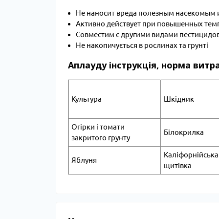
Не наносит вреда полезным насекомым 
Активно действует при повышенных тем
Совместим с другими видами пестицидо
Не накопичується в рослинах та грунті
Аплауду інструкція, норма витра
Культура
Шкідник
Огірки і томати
Білокрилка
закритого грунту
Каліфорнійська
Яблуня
щитівка