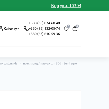
Відгуки: 10304
+380 (66) 874-68-40
0
0
Клієнту
+380 (98) 132-05-74
+380 (63) 640-59-36
их шкідників
Інсектицид Аплауду с. п 500 г Sumi agro