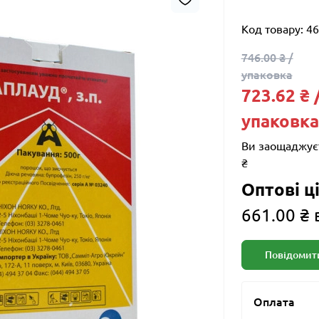
Код товару:
46
746.00 ₴ /
упаковка
723.62 ₴ 
упаковка
Ви заощаджує
₴
Оптові ці
661.00 ₴ 
Повідомити
Оплата