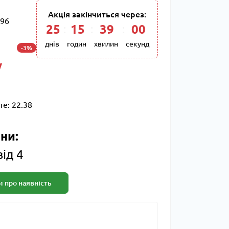
Акція закінчиться через:
96
25
15
38
59
днів
годин
хвилин
секунд
-3%
/
те:
22.38
ни:
від 4
 про наявність