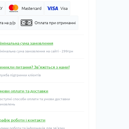
AY
Mastercard
Visa
а на р/р
Оплата при отриманні
інімальна сума замовлення
інімальна сума замовлення на сайті - 299грн
иникли питання? Зв'яжіться з нами!
лужба підтримки клієнтів
мови оплати та доставки
оступні способи оплати та умови доставки
амовлень
рафік роботи і контакти
одини роботи та інформація для зв'язку