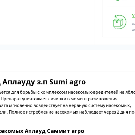
У
п
д
Аплауду з.п Sumi agro
ется для борьбы с комплексом насекомых-вредителей на ябл
а. Препарат уничтожает личинки в момент размножения
ата мгновенно воздействует на нервную систему насекомых,
ели. Полное истребление насекомых наблюдает через 2 дня по
секомых Аплауд Саммит агро