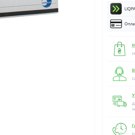
LIQP
Оплат
М
М
В
С
У
Д
з
Г
Г