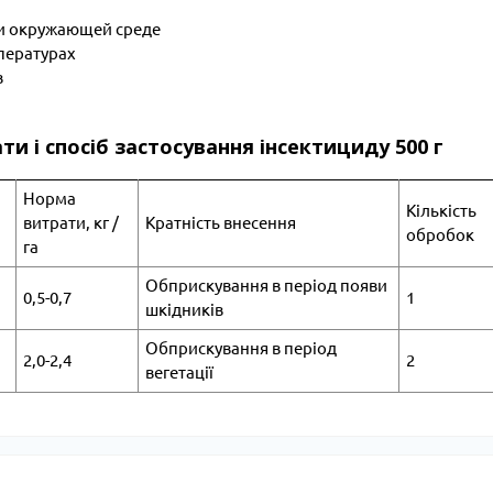
и окружающей среде
пературах
в
ти і спосіб застосування інсектициду 500 г
Норма
Кількість
витрати, кг /
Кратність внесення
обробок
га
Обприскування в період появи
0,5-0,7
1
шкідників
Обприскування в період
2,0-2,4
2
вегетації