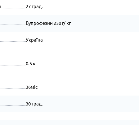
ї
27 град.
Бупрофезин 250 г/ кг
Україна
0.5 кг
36міс
30 град.