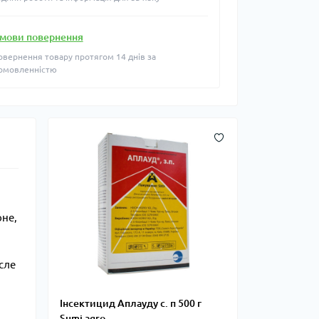
мови повернення
овернення товару протягом 14 днів за
омовленністю
оне,
сле
Інсектицид Аплауду с. п 500 г
Sumi agro