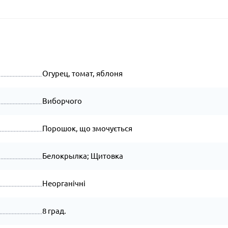
Огурец, томат, яблоня
Виборчого
Порошок, що змочується
Белокрылка; Щитовка
Неорганічні
8 град.