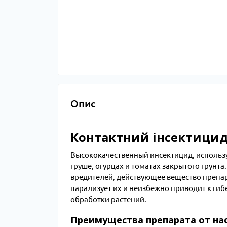
Опис
Контактний інсектицид 
Высококачественный инсектицид, использу
груше, огурцах и томатах закрытого грунт
вредителей, действующее вещество препар
парализует их и неизбежно приводит к гиб
обработки растений.
Преимущества препарата от на