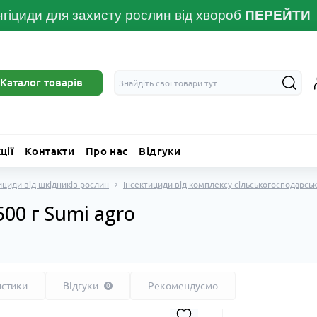
гіциди для захисту рослин від хвороб
ПЕРЕЙТ
И
Каталог товарів
ції
Контакти
Про нас
Відгуки
ициди від шкідників рослин
Інсектициди від комплексу сільськогосподарськ
500 г Sumi agro
истики
Відгуки
Рекомендуємо
0