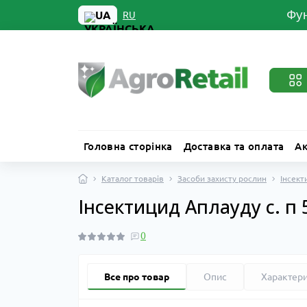
Фун
UA
RU
Головна сторінка
Доставка та оплата
Ак
Каталог товарів
Засоби захисту рослин
Інсект
Інсектицид Аплауду с. п 
0
Все про товар
Опис
Характер