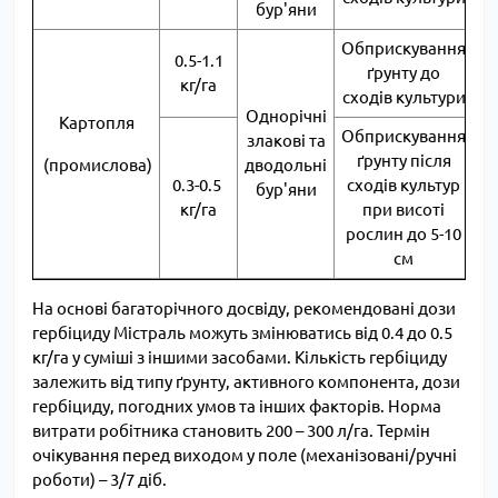
бур'яни
Обприскування
0.5-1.1
ґрунту до
кг/га
сходів культури
Однорічні
Картопля
Обприскування
злакові та
ґрунту після
(промислова)
дводольні
0.3-0.5
сходів культур
бур'яни
кг/га
при висоті
рослин до 5-10
см
На основі багаторічного досвіду, рекомендовані дози
гербіциду Містраль можуть змінюватись від 0.4 до 0.5
кг/га у суміші з іншими засобами. Кількість гербіциду
залежить від типу ґрунту, активного компонента, дози
гербіциду, погодних умов та інших факторів. Норма
витрати робітника становить 200 – 300 л/га. Термін
очікування перед виходом у поле (механізовані/ручні
роботи) – 3/7 діб.