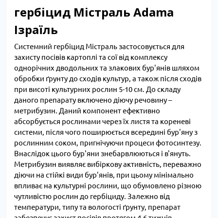
гербіцид Містраль Adama
Ізраїль
Системний гербіцид Містраль застосовується для
захисту посівів картоплі та сої від комплексу
однорічних дводольних та злакових бур'янів шляхом
обробки ґрунту до сходів культур, а також після сходів
при висоті культурних рослин 5-10 см. До складу
даного препарату включено діючу речовину –
метрибузин. Даний компонент ефективно
абсорбується рослинами через їх листя та кореневі
системи, після чого поширюється всередині бур'яну з
рослинним соком, пригнічуючи процеси фотосинтезу.
Внаслідок цього бур'яни знебарвлюються і в'януть.
Метрибузин виявляє вибіркову активність, переважно
діючи на стійкі види бур'янів, при цьому мінімально
впливає на культурні рослини, що обумовлено різною
чутливістю рослин до гербіциду. Залежно від
температури, типу та вологості ґрунту, препарат
забезпечує захист посівів протягом 4-6 тижнів.