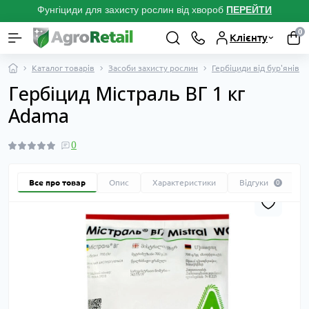
Фунгіциди для захисту рослин від хвороб
ПЕРЕЙТ
И
0
Клієнту
Каталог товарів
Засоби захисту рослин
Гербіциди від бур'янів
Гербіцид Містраль ВГ 1 кг
Adama
0
Все про товар
Опис
Характеристики
Відгуки
0