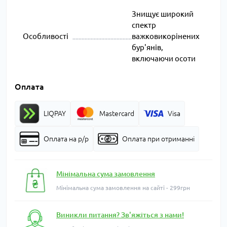
Знищує широкий
спектр
Особливості
важковикорінених
бур'янів,
включаючи осоти
Оплата
LIQPAY
Mastercard
Visa
Оплата на р/р
Оплата при отриманні
Мінімальна сума замовлення
Мінімальна сума замовлення на сайті - 299грн
Виникли питання? Зв'яжіться з нами!