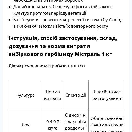
необхідність повторних обробок
Даний препарат забезпечує ефективний захист
культур протягом періоду вегетації
Засіб зупиняє розвиток кореневої системи бур'янів,
виключаючи можливість їх повторного росту
Інструкція, спосіб застосування, склад,
дозування та норма витрати
вибіркового гербіциду Містраль 1 кг
Діюча речовина: метрибузин 700 г/кг
М
Норма
Спосіб та час
Культура
Спектр дії
витрати
застосування
Однорічні
Обприскування
0.4-0.7
злакові та
Соя
ґрунту до появи
кг/га
дводольні
сходів культури