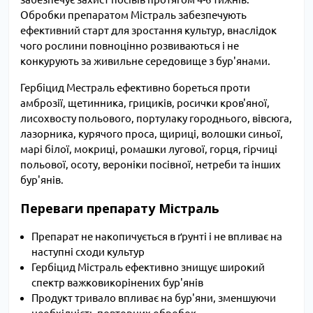
Обробки препаратом Містраль забезпечують
ефективний старт для зростання культур, внаслідок
чого рослини повноцінно розвиваються і не
конкурують за живильне середовище з бур'янами.
Гербіцид Местраль ефективно бореться проти
амброзії, щетинника, грициків, росички кров'яної,
лисохвосту польового, портулаку городнього, вівсюга,
лазорника, курячого проса, щириці, волошки синьої,
марі білої, мокриці, ромашки лугової, горця, гірчиці
польової, осоту, вероніки посівної, нетреби та інших
бур'янів.
Переваги препарату Містраль
Препарат не накопичується в ґрунті і не впливає на
наступні сходи культур
Гербіцид Містраль ефективно знищує широкий
спектр важковикорінених бур'янів
Продукт тривало впливає на бур'яни, зменшуючи