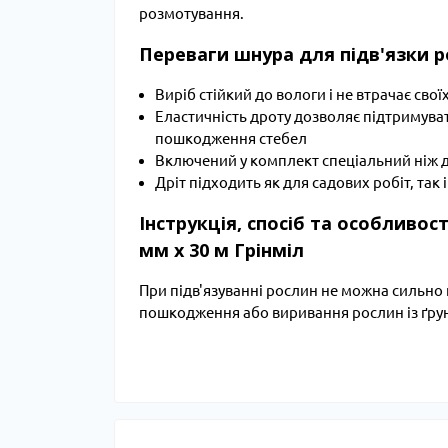
розмотування.
Переваги шнура для підв'язки р
Виріб стійкий до вологи і не втрачає сво
Еластичність дроту дозволяє підтримуват
пошкодження стебел
Включений у комплект спеціальний ніж д
Дріт підходить як для садових робіт, та
Інструкція, спосіб та особливос
мм x 30 м Грінміл
При підв'язуванні рослин не можна сильно 
пошкодження або виривання рослин із ґрун