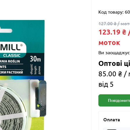
Код товару:
60
127.00 ₴ / мо
123.19 ₴ 
моток
Ви заощаджує
Оптові ці
85.00 ₴ /
від 5
Повідомити
Оплата