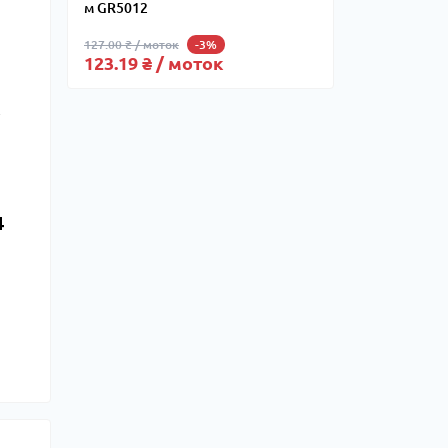
м GR5012
127.00 ₴ / моток
-3%
123.19 ₴ / моток
4