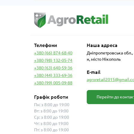
Телефони
Наша адреса
+380 (66) 874-68-40
Дніпропетровська обл.,
н, місто Нікополь
+380 (98) 132-05-74
+380 (63) 640-59-36
E-mail
+380 (44) 333-69-36
agroretail2015@gmail.c
+380 (99) 005-09-88
Графік роботи
Перейти до контак
Пн: з 8:00 до 19:00
Вт: з 8:00 до 19:00
Ср: з 8:00 до 19:00
Чт: з 8:00 до 19:00
Пт: з 8:00 до 19:00