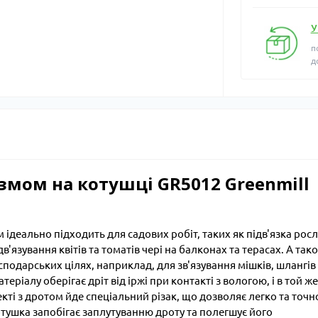
У
п
д
ізмом на котушці GR5012 Greenmill
 ідеально підходить для садових робіт, таких як підв'язка рос
дв'язування квітів та томатів чері на балконах та терасах. А так
сподарських цілях, наприклад, для зв'язування мішків, шлангів
ріалу оберігає дріт від іржі при контакті з вологою, і в той же
екті з дротом йде спеціальний різак, що дозволяє легко та точн
тушка запобігає заплутуванню дроту та полегшує його