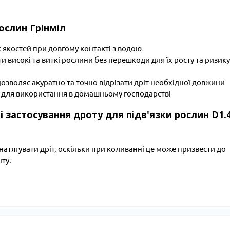
ослин Грінміл
їх якостей при довгому контакті з водою
и високі та виткі рослини без перешкоди для їх росту та ризику
озволяє акуратно та точно відрізати дріт необхідної довжини
к і для використання в домашньому господарстві
ті застосування дроту для підв'язки рослин D1.
натягувати дріт, оскільки при коливанні це може призвести до
ту.