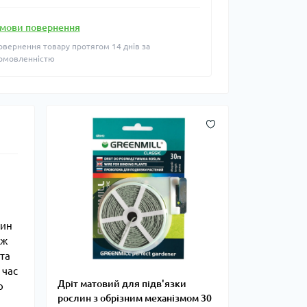
мови повернення
овернення товару протягом 14 днів за
омовленністю
лин
ож
 та
 час
Дріт матовий для підв'язки
о
рослин з обрізним механізмом 30