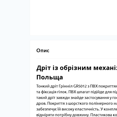
Опис
Дріт із обрізним механ
Польща
Тонкий дріт Грінміл GR5012 з ПВХ покриттям
та фіксація гілок. ПВХ шпагат підійде для пі
такий дріт завжди знайде застосування у го
дров. Покриття з шорсткого полімерного мате
забезпечує їй високу еластичність. У компл
відміряти потрібну довжину. Пластикова ко