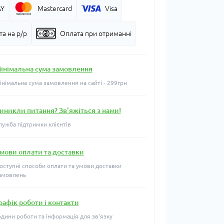
AY
Mastercard
Visa
а на р/р
Оплата при отриманні
інімальна сума замовлення
інімальна сума замовлення на сайті - 299грн
иникли питання? Зв'яжіться з нами!
лужба підтримки клієнтів
мови оплати та доставки
оступні способи оплати та умови доставки
амовлень
рафік роботи і контакти
одини роботи та інформація для зв'язку