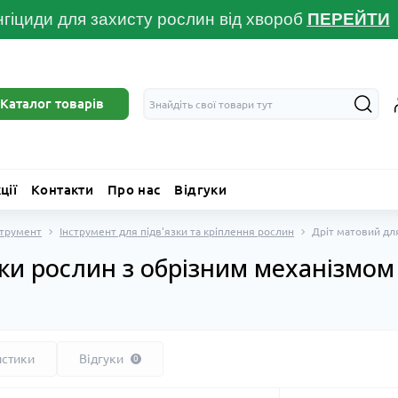
гіциди для захисту рослин від хвороб
ПЕРЕЙТ
И
Каталог товарів
ції
Контакти
Про нас
Відгуки
струмент
Інструмент для підв'язки та кріплення рослин
Дріт матовий дл
зки рослин з обрізним механізмом
истики
Відгуки
0