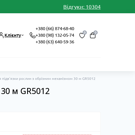
Відгуки: 10304
+380 (66) 874-68-40
0
0
Клієнту
+380 (98) 132-05-74
+380 (63) 640-59-36
я підв'язки рослин з обрізним механізмом 30 м GR5012
 30 м GR5012