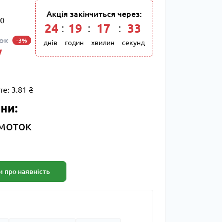
Акція закінчиться через:
0
24
19
17
32
ток
-3%
днів
годин
хвилин
секунд
/
те:
3.81 ₴
ни:
 моток
 про наявність