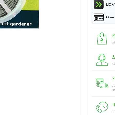
LIQP
Оплат
М
М
В
С
У
Д
з
Г
Г