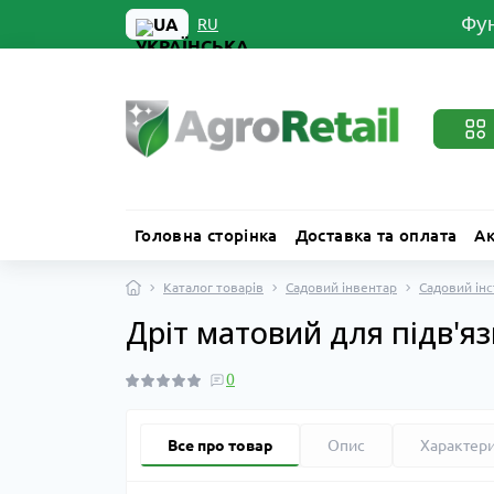
Фун
UA
RU
Головна сторінка
Доставка та оплата
Ак
Каталог товарів
Садовий інвентар
Садовий ін
Дріт матовий для підв'я
0
Все про товар
Опис
Характер