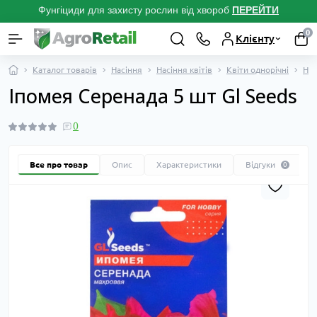
Фунгіциди для захисту рослин від хвороб
ПЕРЕЙТ
И
0
Клієнту
Каталог товарів
Насіння
Насіння квітів
Квіти однорічні
Нас
Іпомея Серенада 5 шт Gl Seeds
0
Все про товар
Опис
Характеристики
Відгуки
0