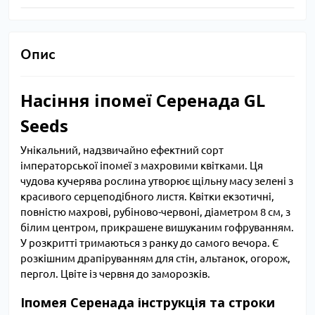
Опис
Насіння іпомеї Серенада GL
Seeds
Унікальний, надзвичайно ефектний сорт
імператорської іпомеї з махровими квітками. Ця
чудова кучерява рослина утворює щільну масу зелені з
красивого серцеподібного листя. Квітки екзотичні,
повністю махрові, рубіново-червоні, діаметром 8 см, з
білим центром, прикрашене вишуканим гофруванням.
У розкритті тримаються з ранку до самого вечора. Є
розкішним драпіруванням для стін, альтанок, огорож,
пергол. Цвіте із червня до заморозків.
Іпомея Серенада інструкція та строки