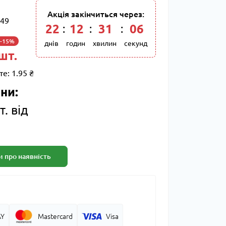
Акція закінчиться через:
49
22
:
12
:
31
:
05
-15%
днів
годин
хвилин
секунд
 шт.
те:
1.95 ₴
ни:
т. від
 про наявність
AY
Mastercard
Visa