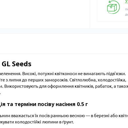
У
п
д
GL Seeds
еленення. Високі, потужні квітконоси не вимагають підв'язки.
Цвіте з липня до перших заморозків. Світлолюбна, холодостійка,
м. Використовують для оформлення квітників, рабаток, а тако
.
я та терміни посіву насіння 0.5 г
им вважається їх посів ранньою весною — в березні або квітн
джувати холодостійкі люпини в ґрунт.