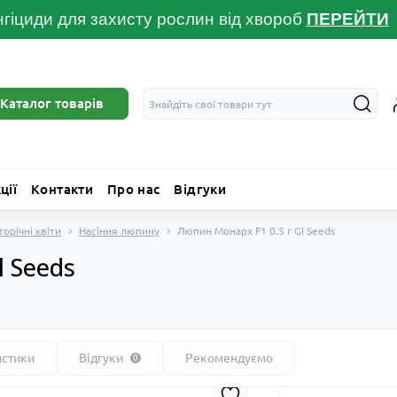
гіциди для захисту рослин від хвороб
ПЕРЕЙТ
И
Каталог товарів
ції
Контакти
Про нас
Відгуки
торічні квіти
Насіння люпину
Люпин Монарх F1 0.5 г Gl Seeds
l Seeds
истики
Відгуки
Рекомендуємо
0