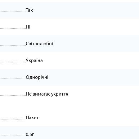
Так
Ні
Світлолюбні
Україна
Однорічні
Не вимагає укриття
Пакет
0.5г