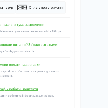
а на р/р
Оплата при отриманні
інімальна сума замовлення
інімальна сума замовлення на сайті - 299грн
иникли питання? Зв'яжіться з нами!
лужба підтримки клієнтів
мови оплати та доставки
оступні способи оплати та умови доставки
амовлень
рафік роботи і контакти
одини роботи та інформація для зв'язку