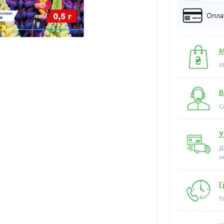
Оплат
М
М
В
С
У
Д
з
Г
Г