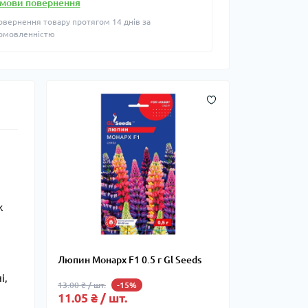
мови повернення
овернення товару протягом 14 днів за
омовленністю
ж
Люпин Монарх F1 0.5 г Gl Seeds
і,
13.00 ₴ / шт.
-15%
11.05 ₴ / шт.