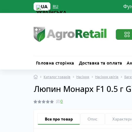
Фун
UA
RU
Головна сторінка
Доставка та оплата
Ак
Каталог товарів
Насіння
Насіння квітів
Бага
Люпин Монарх F1 0.5 г G
0
Все про товар
Опис
Характер