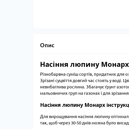
Опис
Насіння люпину Монарх 
Різнобарвна суміш сортів, придатних для оз
Зрізані суцвіття довгий час стоять у воді. 
невибаглива рослина. Збагачує ґрунт азото
мальовничих груп на газонах і для зрізання
Насіння люпину Монарх інструкці
Для вирощування насіння люпину оптимальн
так, щоб через 30-50 днів можна було виса