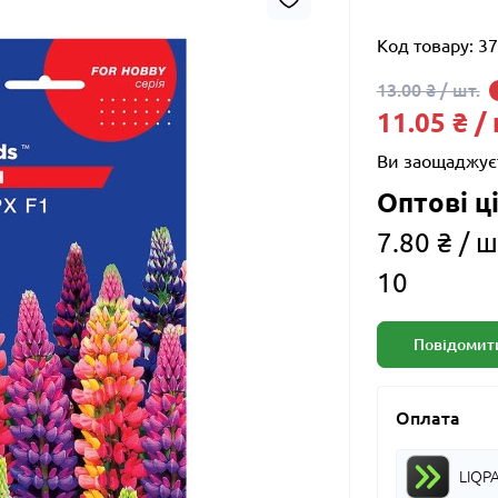
Код товару:
37
13.00 ₴ / шт.
11.05 ₴ /
Ви заощаджує
Оптові ці
7.80 ₴ / ш
10
Повідомити
Оплата
LIQP