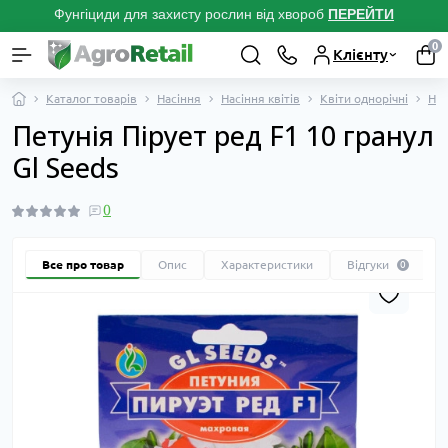
Фунгіциди для захисту рослин від хвороб
ПЕРЕЙТ
И
0
Клієнту
Каталог товарів
Насіння
Насіння квітів
Квіти однорічні
Нас
Петунія Пірует ред F1 10 гранул
Gl Seeds
0
Все про товар
Опис
Характеристики
Відгуки
0