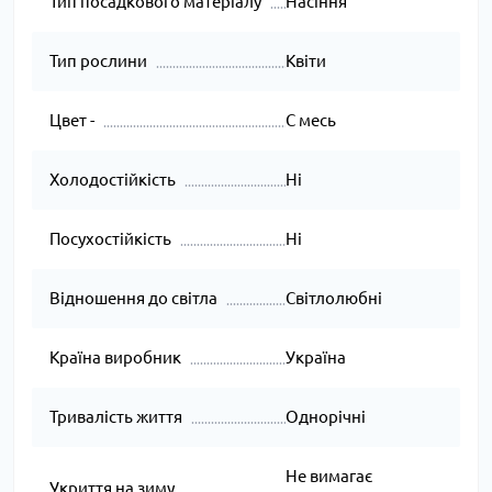
Тип посадкового матеріалу
Насіння
Тип рослини
Квіти
Цвет -
С месь
Холодостійкість
Ні
Посухостійкість
Ні
Відношення до світла
Світлолюбні
Країна виробник
Україна
Тривалість життя
Однорічні
Не вимагає
Укриття на зиму