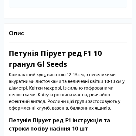
Опис
Петунія Пірует ред F1 10
гранул Gl Seeds
Компактний кущ, висотою 12-15 см, з невеликими
акуратними листочками та величезні квітки 10-13 см у
діаметрі. Квітки махрові, із сильно гофрованими
пелюстками. Квітуча рослина має надзвичайно
ефектний вигляд. Рослини цієї групи застосовують у
оформленні клумб, вазонів, балконних ящиків.
Петунія Пірует ред F1 інструкція та
строки посіву насіння 10 шт