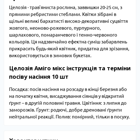
Целозія - трав'яниста рослина, заввишки 20-25 см, з
прямими ребристими стеблами. Квітки зібрані в
щільні великі бархатисті високо-декоративні суцвіття
жовтого, неоново-рожевого, пурпурного,
шарлахового, помаранчевого і темно-червоного
кольорів. Ця надзвичайно ефектна суміш забарвлень
прикрасить будь-який квітник, придатна для зрізання,
використовується в зимових букетах.
Целозія Аміго мікс інструкція та терміни
посіву насіння 10 шт
Посадка: посів насіння на розсаду в кінці березня або
на початку квітня, висаджування сіянців у відкритий
ґрунт – в другій половині травня. Цвітіння: з липня до
заморозків. Ґрунт: родючі, добре дреновані ґрунти
нейтральної реакції. Полив: помірний, тільки в посуху.