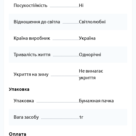
Посухостійкість
Ні
Відношення до світла
Світлолюбні
Країна виробник
Україна
Тривалість життя
Однорічні
Не вимагає
Укриття на зиму
укриття
Упаковка
Упаковка
Бумажная пачка
Вага засобу
1г
Оплата