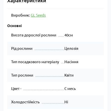
Характеристики
Виробник:
GL Seeds
Основні
Висота дорослої рослини
40см
Рід рослини
Целозія
Тип посадкового матеріалу
Насіння
Тип рослини
Квіти
Цвет -
С месь
Холодостійкість
Ні