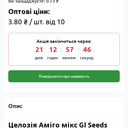
Ви заощаджуєте:
0.73 ₴
Оптові ціни:
3.80 ₴ / шт. від 10
Акція закінчиться через:
21
12
57
46
днів
годин
хвилин
секунд
Повідомити про наявність
Опис
Целозія Аміго мікс Gl Seeds