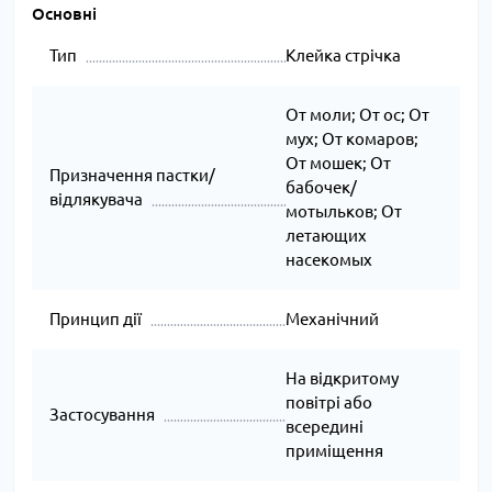
Основні
Тип
Клейка стрічка
От моли; От ос; От
мух; От комаров;
От мошек; От
Призначення пастки/
бабочек/
відлякувача
мотыльков; От
летающих
насекомых
Принцип дії
Механічний
На відкритому
повітрі або
Застосування
всередині
приміщення