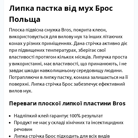
Липка пастка від мух Брос
Польща
Плоска підвісна смужка Bros, покрита клеєм,
використовується для вилову мух та інших літаючих
комах у різних приміщеннях. Дана стрічка активно діє
при підвищених температурах, зберігає свої
властивості протягом кількох місяців. Липучка проста
у використанні, має властивості, що приманюють, і не
завдає шкоди навколишньому середовищу людини.
Потрапляючи в липку пастку, комаха залишається на її
поверхні. Липка стрічка Брос забезпечує ефективний
вилов мух.
Переваги плоскої липкої пластини Bros
Надліпкий клей гарантує 100% результат
Продукт не має у складі хімічних та інсектицидних
речовин
Липка стрічка Брос підходить для всіх видів