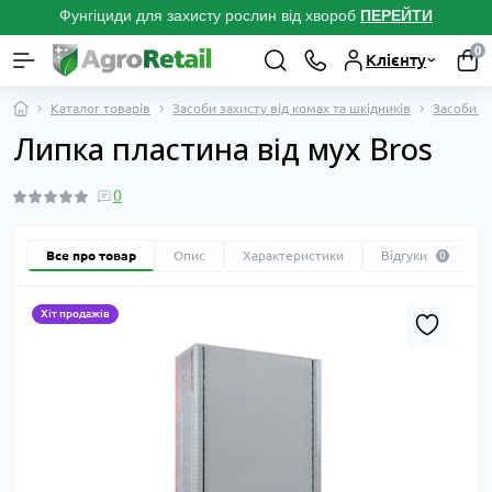
Фунгіциди для захисту рослин від хвороб
ПЕРЕЙТ
И
0
Клієнту
Каталог товарів
Засоби захисту від комах та шкідників
Засоби ві
Липка пластина від мух Bros
0
Все про товар
Опис
Характеристики
Відгуки
0
Хіт продажів