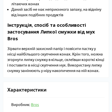
літаючих комах
Даний засіб не має неприємного запаху, на відміну
від інших подібних продуктів
Інструкція, спосіб та особливості
застосування Липкої смужки від мух
Bros
Зірвати верхній захисний папір і повісити пастку у
місці найбільшого скупчення комах. Крім того, можна
згорнути липку смужку в кільце, склеївши короткі кінці
і поставити в місці скупчення мух. Використану липку
смужку замінюють у міру накопичення на ній комах.
Характеристики
Виробник:
Bros