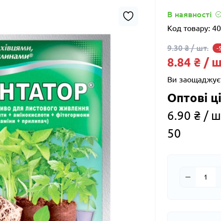
В наявності
Код товару:
40
9.30 ₴ / шт.
-
8.84 ₴ / ш
Ви заощаджує
Оптові ці
6.90 ₴ / ш
50