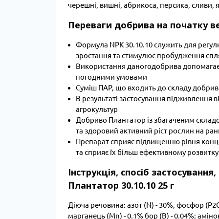
черешні, вишні, абрикоса, персика, сливи, я
Переваги добрива на початку в
Формула NPK 30.10.10 служить для регу
зростання та стимулює пробудження спля
Використання даногодобрива допомагає 
погодними умовами
Суміш ПАР, що входить до складу добрива
В результаті застосування підживлення 
агрокультур
Добриво Плантатор із збагаченим складо
та здоровий активний ріст рослин на ранні
Препарат сприяє підвищенню рівня конце
та сприяє їх більш ефективному розвитку
Інструкція, спосіб застосування
Плантатор 30.10.10 25 г
Діюча речовина: азот (N) - 30%, фосфор (P2O5) 
марганець (Mn) - 0.1% бор (B) - 0.04%; аміноки