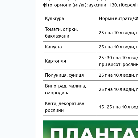
фітогормони (мг/кг): ауксини - 130, гібереліни -
Культура
Норми витрати/Ф
Томати, огірки,
25 г на 10 л води
баклажани
Капуста
25 г на 10 л води,
25 - 30 г на 10 л 
Картопля
при висоті рослин
Полуниця, суниця
25 г на 10 л води
Виноград, малина,
25 г на 10 л води
смородина
Квіти, декоративні
15 - 25 г на 10 л 
рослини