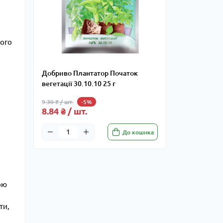
ного
Добриво Плантатор Початок
вегетації 30.10.10 25 г
9.30 ₴ / шт.
-5%
8.84 ₴ / шт.
До кошика
ою
ти,