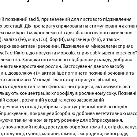
ий поживний засіб, призначений для листового підживлення
їх вегетації. Дія препарату спрямована на стимулювання актив
ексом мікро- і макроелементів для збалансованого живлення
 залізо (Fe), мідь (Cu), бор (B), марганець (Mn), а також
оверхнево-активні речовини. Підживлення мінералами сприяє
 їх стійкість до посухи та морозів, сприяє збільшенню зеленої
оелементів. Завдяки оптимально підібраному складу, добриво
е активне зростання рослин. Застосування даного засобу
ин, дозволяючи їм активніше поглинати поживні речовини та
етативної маси. У складі Плантатора присутні вітаміни,
ь поділ клітин та всі фізіологічні процеси, активізують ріст
ільшують концентрацію хлорофілу в рослинному соку. Поживні
ій формі, розчинній у воді та легко засвоюваній
 речовин у складі добрива гарантує рівномірний розподіл
обприскуванні, покращує абсорбцію добрива вегетативною мас
ижуючи таким чином витрату розчину для обприскування.
у початковий період росту для обробки томатів, огірків, капус
ю, полуниці, суниці, малини, ожини, смородини, винограду,