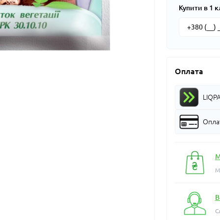
Купити в 1 к
Оплата
LIQP
Оплат
М
М
В
С