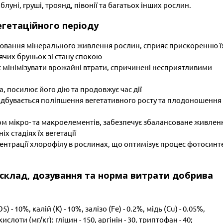
блуні, груші, троянд, півонії та багатьох інших рослин.
егетаційного періоду
лювання мінерального живлення рослин, сприяє прискоренню ї
чих бруньок зі стану спокою
мінімізувати врожайні втрати, спричинені несприятливими
, посилює його дію та продовжує час дії
відбувається поліпшення вегетативного росту та плодоношення
м мікро- та макроелементів, забезпечує збалансоване живлен
х стадіях їх вегетації
нтрації хлорофілу в рослинах, що оптимізує процес фотосинт
, склад, дозування та норма витрати добрива
- 10%, калій (К) - 10%, залізо (Fe) - 0.2%, мідь (Cu) - 0.05%,
слоти (мг/кг): гліцин - 150, аргінін - 30, триптофан - 40;