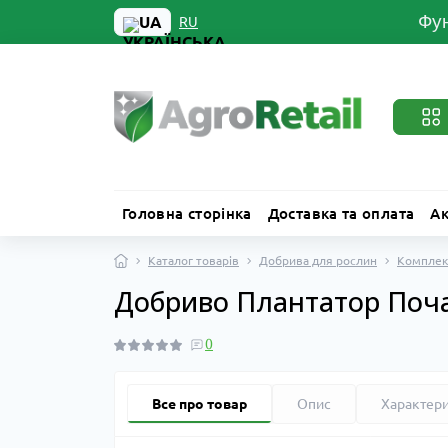
Фун
UA
RU
Головна сторінка
Доставка та оплата
Ак
Каталог товарів
Добрива для рослин
Комплек
Добриво Плантатор Почато
0
Все про товар
Опис
Характер