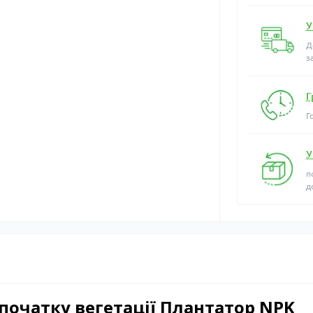
У
Д
з
Г
Г
У
п
д
початку вегетації Плантатор NPK