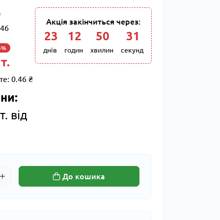
Акція закінчиться через:
46
23
12
50
30
5%
днів
годин
хвилин
секунд
т.
те:
0.46 ₴
ни:
т. від
До кошика