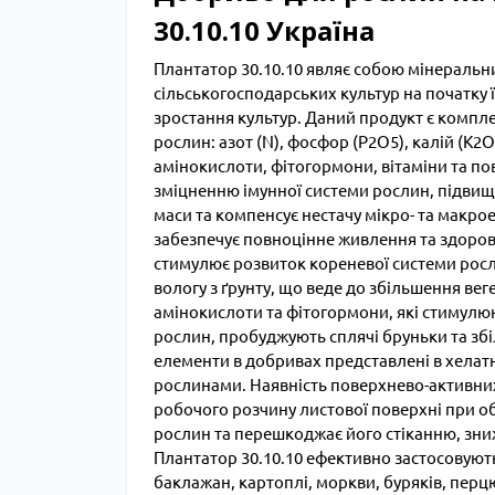
30.10.10 Україна
Плантатор 30.10.10 являє собою мінеральн
сільськогосподарських культур на початку 
зростання культур. Даний продукт є компл
рослин: азот (N), фосфор (P2O5), калій (K2O),
амінокислоти, фітогормони, вітаміни та п
зміцненню імунної системи рослин, підвищує
маси та компенсує нестачу мікро- та макр
забезпечує повноцінне живлення та здоров
стимулює розвиток кореневої системи росл
вологу з ґрунту, що веде до збільшення вег
амінокислоти та фітогормони, які стимулюют
рослин, пробуджують сплячі бруньки та зб
елементи в добривах представлені в хелатн
рослинами. Наявність поверхнево-активних
робочого розчину листової поверхні при 
рослин та перешкоджає його стіканню, зн
Плантатор 30.10.10 ефективно застосовують 
баклажан, картоплі, моркви, буряків, перц