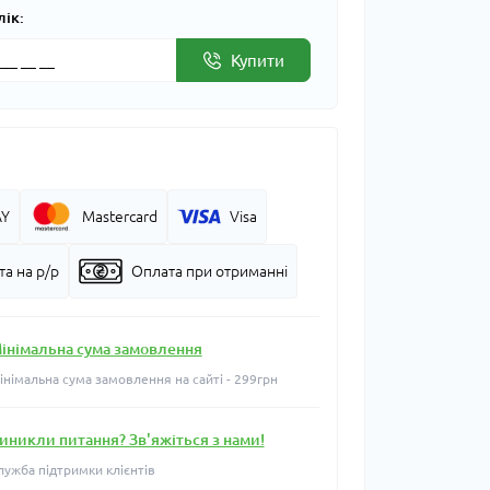
лік:
Купити
AY
Mastercard
Visa
а на р/р
Оплата при отриманні
інімальна сума замовлення
інімальна сума замовлення на сайті - 299грн
иникли питання? Зв'яжіться з нами!
лужба підтримки клієнтів