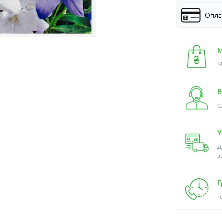
Оплат
М
М
В
С
У
Д
з
Г
Г