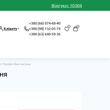
Відгуки: 10304
+380 (66) 874-68-40
0
0
Клієнту
+380 (98) 132-05-74
+380 (63) 640-59-36
en Професійне насіння
ння