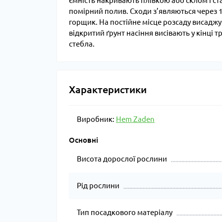
ємність накривають плівкою або склом і ста
помірний полив. Сходи з’являються через 15-
горщик. На постійне місце розсаду висаджую
відкритий ґрунт насіння висівають у кінці 
стебла.
Характеристики
Виробник:
Hem Zaden
Основні
Висота дорослої рослини
Рід рослини
Тип посадкового матеріалу