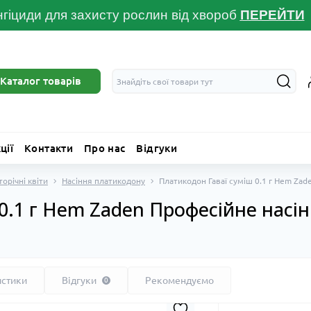
гіциди для захисту рослин від хвороб
ПЕРЕЙТ
И
Каталог товарів
ції
Контакти
Про нас
Відгуки
торічні квіти
Насіння платикодону
Платикодон Гаваї суміш 0.1 г Hem Zad
0.1 г Hem Zaden Професійне насі
истики
Відгуки
Рекомендуємо
0