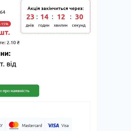
Акція закінчиться через:
64
23
:
14
:
12
:
29
-15%
днів
годин
хвилин
секунд
 шт.
те:
2.10 ₴
ни:
т. від
 про наявність
AY
Mastercard
Visa