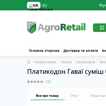
Фун
UA
RU
Головна сторінка
Доставка та оплата
Ак
Каталог товарів
Насіння
Насіння квітів
Бага
Платикодон Гаваї суміш 
0
Все про товар
Опис
Характер