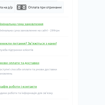
а на р/р
Оплата при отриманні
інімальна сума замовлення
інімальна сума замовлення на сайті - 299грн
иникли питання? Зв'яжіться з нами!
лужба підтримки клієнтів
мови оплати та доставки
оступні способи оплати та умови доставки
амовлень
рафік роботи і контакти
одини роботи та інформація для зв'язку