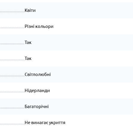
Квіти
Різні кольори
Так
Так
Світлолюбні
Нідерланди
Багаторічні
Не вимагає укриття