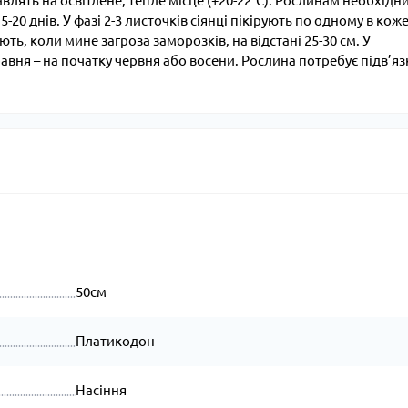
влять на освітлене, тепле місце (+20-22°С). Рослинам необхідн
20 днів. У фазі 2-3 листочків сіянці пікірують по одному в кож
ть, коли мине загроза заморозків, на відстані 25-30 см. У
травня – на початку червня або восени. Рослина потребує підв’яз
50см
Платикодон
Насіння