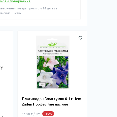
мови повернення
овернення товару протягом 14 днів за
омовленністю
ту
Платикодон Гаваї суміш 0.1 г Hem
Zaden Професійне насіння
14.00 ₴ / шт.
-15%