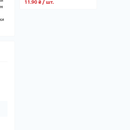
ий
11.90 ₴ / шт.
ен
ки