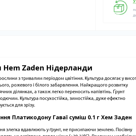
У
п
д
ш Hem Zaden Нідерланди
 рослини з тривалим періодом цвітіння. Культура досягає у висо
инього, рожевого і білого забарвлення. Найкращого розвитку
ячних ділянках, а також легко переносить напівтінь. Ґрунт
одючим. Культура посухостійка, зимостійка, дуже ефектно
ється для зрізу.
сіння Платикодону Гаваї суміш 0.1 г Хем Заден
іння злегка вдавлюють у ґрунт, не присипаючи землею. Посівну