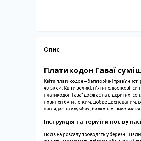
Опис
Платикодон Гаваї сумі
Квіти платикодон – багаторічні трав'янисті
40-50 см. Квіти великі, п’ятипелюсткові, с
платикодон Гаваї досягає на відкритих, сон
повинен бути легким, добре дренованим, р
виглядає на клумбах, балконах, використову
Інструкція та терміни посіву на
Посів на розсаду проводять у березні. Нас