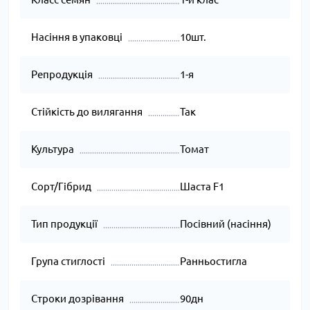
Насіння в упаковці
10шт.
Репродукція
1-я
Стійкість до вилягання
Так
Культура
Томат
Сорт/Гібрид
Шаста F1
Тип продукції
Посівний (насіння)
Група стиглості
Ранньостигла
Строки дозрівання
90дн