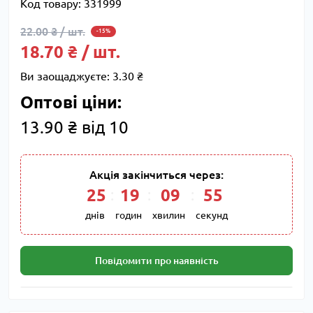
Код товару:
331999
22.00 ₴ / шт.
-15%
18.70 ₴ / шт.
Ви заощаджуєте:
3.30 ₴
Оптові ціни:
13.90 ₴ від 10
Акція закінчиться через:
25
:
19
:
09
:
54
днів
годин
хвилин
секунд
Повідомити про наявність