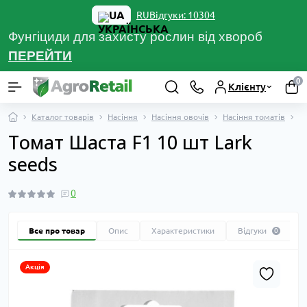
UA
Відгуки: 10304
RU
Фунгіциди для захисту рослин від хвороб
ПЕРЕЙТ
И
0
Клієнту
Каталог товарів
Насіння
Насіння овочів
Насіння томатів
Т
Томат Шаста F1 10 шт Lark
seeds
0
Все про товар
Опис
Характеристики
Відгуки
0
Акція