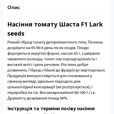
Опис
Насіння томату Шаста F1 Lark
seeds
Ранній гібрид томату детермінантного типу. Починає
дозрівати на 85-90-й день після сходів. Плоди
формуються округлої форми, масою 65 г, з шкіркою
червоного кольору, томат має хорошу щільність і
високий вміст сухих речовин. Рослина добре
розвинена. Гібрид стійкий до фузаріозу і вертицильоз.
Продукція використовується для споживання у
свіжому вигляді, ідеально підходить для
цільноплідної консервації (не розтріскується), і
переробки на сік. Високоврожайний 80-100 т / га.
Дружність дозрівання понад 90%.
Інструкція та терміни посіву насіння