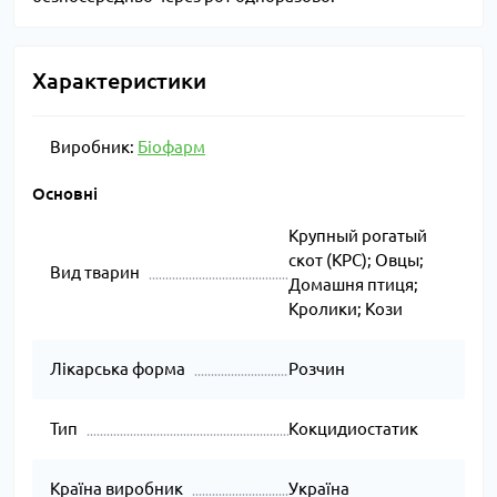
Характеристики
Виробник:
Біофарм
Основні
Крупный рогатый
скот (КРС); Овцы;
Вид тварин
Домашня птиця;
Кролики; Кози
Лікарська форма
Розчин
Тип
Кокцидиостатик
Країна виробник
Україна