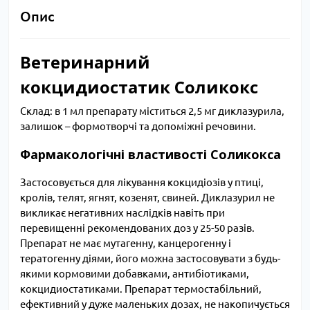
Опис
Ветеринарний
кокцидиостатик Соликокс
Склад: в 1 мл препарату міститься 2,5 мг диклазурила,
залишок – формотворчі та допоміжні речовини.
Фармакологічні властивості Соликокса
Застосовується для лікування кокцидіозів у птиці,
кролів, телят, ягнят, козенят, свиней. Диклазурил не
викликає негативних наслідків навіть при
перевищенні рекомендованих доз у 25-50 разів.
Препарат не має мутагенну, канцерогенну і
тератогенну діями, його можна застосовувати з будь-
якими кормовими добавками, антибіотиками,
кокцидиостатиками. Препарат термостабільний,
ефективний у дуже маленьких дозах, не накопичується