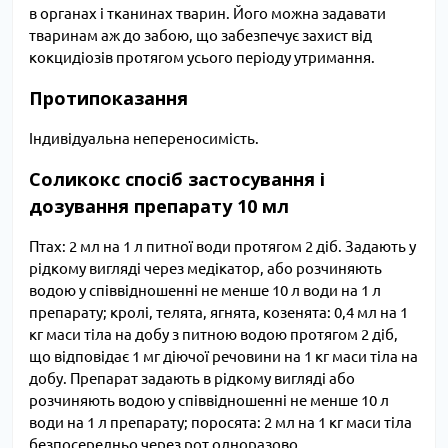
в органах і тканинах тварин. Його можна задавати
тваринам аж до забою, що забезпечує захист від
кокцидіозів протягом усього періоду утримання.
Протипоказання
Індивідуальна непереносимість.
Соликокс спосіб застосування і
дозування препарату 10 мл
Птах: 2 мл на 1 л питної води протягом 2 діб. Задають у
рідкому вигляді через медікатор, або розчиняють
водою у співвідношенні не менше 10 л води на 1 л
препарату; кролі, телята, ягнята, козенята: 0,4 мл на 1
кг маси тіла на добу з питною водою протягом 2 діб,
що відповідає 1 мг діючої речовини на 1 кг маси тіла на
добу. Препарат задають в рідкому вигляді або
розчиняють водою у співвідношенні не менше 10 л
води на 1 л препарату; поросята: 2 мл на 1 кг маси тіла
безпосередньо через рот одноразово.