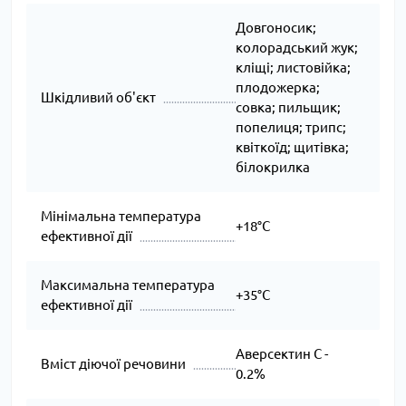
Довгоносик;
колорадський жук;
кліщі; листовійка;
плодожерка;
Шкідливий об'єкт
совка; пильщик;
попелиця; трипс;
квіткоїд; щитівка;
білокрилка
Мінімальна температура
+18°C
ефективної дії
Максимальна температура
+35°C
ефективної дії
Аверсектин С -
Вміст діючої речовини
0.2%