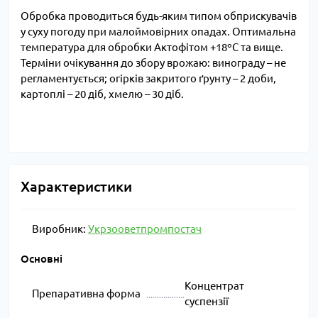
Обробка проводиться будь-яким типом обприскувачів
у суху погоду при малоймовірних опадах. Оптимальна
температура для обробки Актофітом +18ºС та вище.
Терміни очікування до збору врожаю: винограду – не
регламентується; огірків закритого ґрунту – 2 доби,
картоплі – 20 діб, хмелю – 30 діб.
Характеристики
Виробник:
Укрзооветпромпостач
Основні
Концентрат
Препаративна форма
суспензії