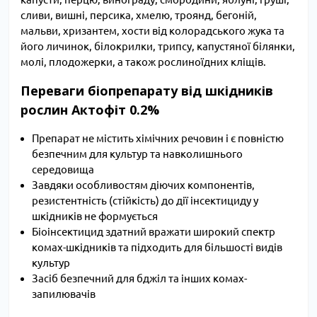
сливи, вишні, персика, хмелю, троянд, бегоній,
мальви, хризантем, хости від колорадського жука та
його личинок, білокрилки, трипсу, капустяної білянки,
молі, плодожерки, а також рослиноїдних кліщів.
Переваги біопрепарату від шкідників
рослин Актофіт 0.2%
Препарат не містить хімічних речовин і є повністю
безпечним для культур та навколишнього
середовища
Завдяки особливостям діючих компонентів,
резистентність (стійкість) до дії інсектициду у
шкідників не формується
Біоінсектицид здатний вражати широкий спектр
комах-шкідників та підходить для більшості видів
культур
Засіб безпечний для бджіл та інших комах-
запилювачів