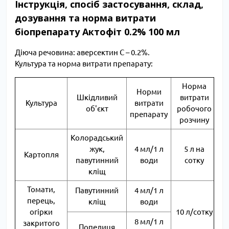
Інструкція, спосіб застосування, склад,
дозування та норма витрати
біопрепарату Актофіт 0.2% 100 мл
Діюча речовина: аверсектин С – 0.2%.
Культура та норма витрати препарату:
Норма
Норми
Шкідливий
витрати
Культура
витрати
об'єкт
робочого
препарату
розчину
Колорадський
жук,
4 мл/1 л
5 л на
Картопля
павутинний
води
сотку
О
кліщ
Томати,
Павутинний
4 мл/1 л
перець,
кліщ
води
огірки
10 л/сотку
8 мл/1 л
закритого
Попелиця