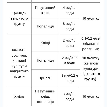
Павутинний
4 мл/1 л
кліщ
води
Троянди
О
закритого
10 л/сотку
ґрунту
8 мл/1 л
Попелиця
води
0.1-0.2 л/м²
2 мл/1 л
Кліщі
(кімнатні
води
рослини);
Кімнатні
О
рослини,
2 мл/0.25
10 л/сотку
Попелиця
квіткові
л води
(квіткові
культури
і
культури
відкритого
відкритого
2 мл/0.2 л
ґрунту
Трипси
ґрунту).
води
Павутинний
3 мл/1 л
П
Хміль
кліщ,
10 л/сотку
води
попелиця