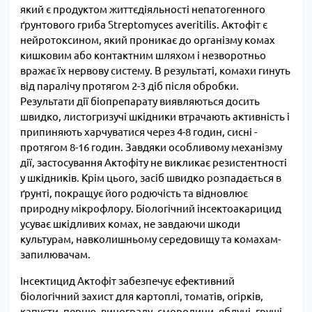
який є продуктом життєдіяльності непатогенного
ґрунтового гриба Streptomyces averitilis. Актофіт є
нейротоксином, який проникає до організму комах
кишковим або контактним шляхом і незворотньо
вражає їх нервову систему. В результаті, комахи гинуть
від паралічу протягом 2-3 діб після обробки.
Результати дії біопрепарату виявляються досить
швидко, листогризучі шкідники втрачають активність і
припиняють харчуватися через 4-8 годин, сисні -
протягом 8-16 годин. Завдяки особливому механізму
дії, застосування Актофіту не викликає резистентності
у шкідників. Крім цього, засіб швидко розпадається в
ґрунті, покращує його родючість та відновлює
природну мікрофлору. Біологічний інсектоакарицид
усуває шкідливих комах, не завдаючи шкоди
культурам, навколишньому середовищу та комахам-
запилювачам.
Інсектицид Актофіт забезпечує ефективний
біологічний захист для картоплі, томатів, огірків,
капусти, перцю, винограду, смородини, яблуні, груші,