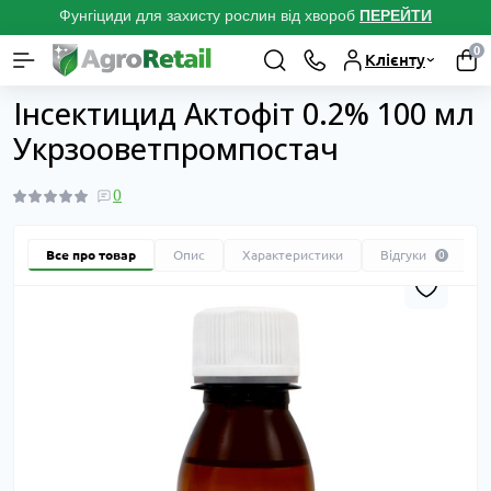
Фунгіциди для захисту рослин від хвороб
ПЕРЕЙТ
И
0
Клієнту
Каталог товарів
Біопрепарати для рослин
Біоінсектициди від шк
Інсектицид Актофіт 0.2% 100 мл
Укрзооветпромпостач
0
Все про товар
Опис
Характеристики
Відгуки
0