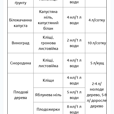
води
ґрунту
Капустяна
міль,
4 мл/1 л
Білокачанна
4 л/сотку
капустяний
води
капуста
білан
Кліщі,
2 мл/1 л
Виноград
гронова
10 л/сотку
води
листовійка
Кліщі,
4 мл/1 л
Смородина
5 л/кущ
листовійка
води
4 мл/1 л
Кліщи
води
2-4 л/
О
молоде
Плодові
5 мл/1 л
Яблунева міль
дерево, 5-8
дерева
води
л/ доросле
дерево
8 мл/1 л
Плодожерки
води