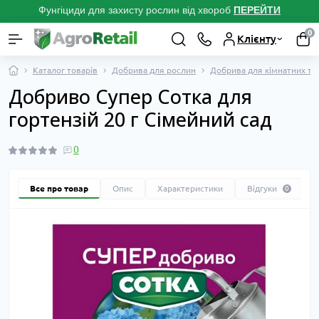
Фунгіциди для захисту рослин від хвороб
ПЕРЕЙТ
И
0
Клієнту
Каталог товарів
Добрива для рослин
Добрива для кімнатних та 
Добриво Супер Сотка для
гортензій 20 г Сімейний сад
0
Все про товар
Опис
Характеристики
Відгуки
0