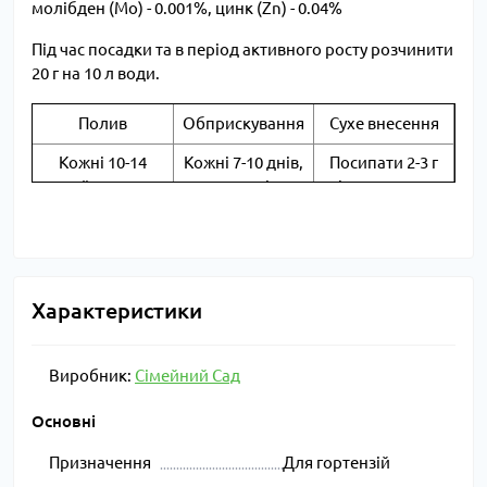
молібден (Mo) - 0.001%, цинк (Zn) - 0.04%
Під час посадки та в період активного росту розчинити
20 г на 10 л води.
Полив
Обприскування
Сухе внесення
Кожні 10-14
Кожні 7-10 днів,
Посипати 2-3 г
дней, 3-5 л на
10 л на декілька
під кущ, рясно
рослину
рослин
зволожити
Характеристики
Виробник:
Сімейний Сад
Основні
Призначення
Для гортензій