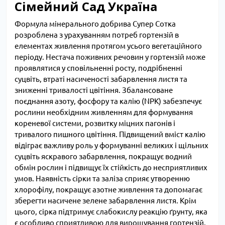
Сімейний Сад Україна
Формула мінерального добрива Супер Сотка
розроблена з урахуванням потреб гортензій в
елементах живлення протягом усього вегетаційного
періоду. Нестача поживних речовин у гортензій може
проявлятися у сповільненні росту, подрібненні
суцвіть, втраті насиченості забарвлення листя та
зниженні тривалості цвітіння. Збалансоване
поєднання азоту, фосфору та калію (NPK) забезпечує
рослини необхідним живленням для формування
кореневої системи, розвитку міцних пагонів і
тривалого пишного цвітіння. Підвищений вміст калію
відіграє важливу роль у формуванні великих і щільних
суцвіть яскравого забарвлення, покращує водний
обмін рослин і підвищує їх стійкість до несприятливих
умов. Наявність сірки та заліза сприяє утворенню
хлорофілу, покращує азотне живлення та допомагає
зберегти насичене зелене забарвлення листя. Крім
цього, сірка підтримує слабокислу реакцію ґрунту, яка
є особливо сприятливою для вирощування гортензій.