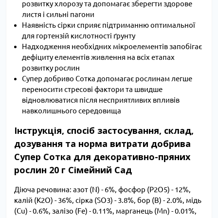
розвитку хлорозу та допомагає зберегти здорове
листя і сильні пагони
Наявність сірки сприяє підтриманню оптимальної
для гортензій кислотності ґрунту
Надходження необхідних мікроелементів запобігає
дефіциту елементів живлення на всіх етапах
розвитку рослин
Супер добриво Сотка допомагає рослинам легше
переносити стресові фактори та швидше
відновлюватися після несприятливих впливів
навколишнього середовища
Інструкція, спосіб застосування, склад,
дозування та норма витрати добрива
Супер Сотка для декоративно-пряних
рослин 20 г Сімейний Сад
Діюча речовина: азот (N) - 6%, фосфор (P2O5) - 12%,
калій (K2O) - 36%, сірка (SO3) - 3.8%, бор (B) - 2.0%, мідь
(Cu) - 0.6%, залізо (Fe) - 0.11%, марганець (Mn) - 0.01%,