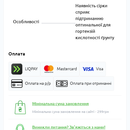
Наявність сірки
сприяє
підтриманню
Особливості
оптимальної для
гортензій
кислотності ґрунту
Оплата
LIQPAY
Mastercard
Visa
Оплата на р/р
Оплата при отриманні
Мінімальна сума замовлення
Мінімальна сума замовлення на сайті - 299грн
Виникли питання? Зв'яжіться з нами!