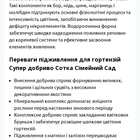
Такі компоненти як бор, мідь, цинк, марганець і
молібден підтримують основні фізіологічні процеси та
інтенсивність цвітіння, запобігаючи виникненню
дефіциту мікроелементів. Водорозчинна форма
забезпечує швидке надходження поживних речовин
до кореневої системи та ефективне засвоєння
елементів живлення.
Переваги підживлення для гортензій
Супер добриво Сотка Сімейний Сад
Внесення добрива сприяє формуванню великих,
пишних і щільних суцвіть з високими
декоративними якостями
Мінеральний комплекс допомагає зміцнити
рослини перед настанням зимового періоду
Комплексне добриво сприяє закладанню квіткових
бруньок і забезпечує розкішне шапкове цвітіння
гортензій
Підживлення з магнієм і залізом перешкоджає