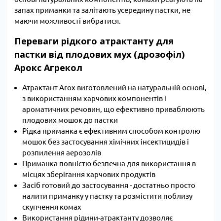
запах приманки та залітають усередину пастки, не
маючи можливості вибратися.
Переваги рідкого атрактанту для
пастки від плодових мух (дрозофіл)
Арокс Агрекол
Атрактант Arox виготовлений на натуральній основі,
з використанням харчових компонентів і
ароматичних речовин, що ефективно приваблюють
плодових мошок до пастки
Рідка приманка є ефективним способом контролю
мошок без застосування хімічних інсектицидів і
розпилення аерозолів
Приманка повністю безпечна для використання в
місцях зберігання харчових продуктів
Засіб готовий до застосування - достатньо просто
налити приманку у пастку та розмістити поблизу
скупчення комах
Використання рідини-атрактанту дозволяє