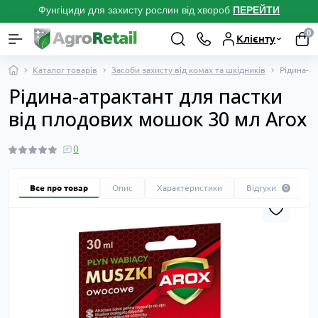
Фунгіциди для захисту рослин від хвороб
ПЕРЕЙТ
И
0
Клієнту
Каталог товарів
Засоби захисту від комах та шкідників
Рідина-а
Рідина-атрактант для пастки
від плодових мошок 30 мл Arox
0
Все про товар
Опис
Характеристики
Відгуки
0