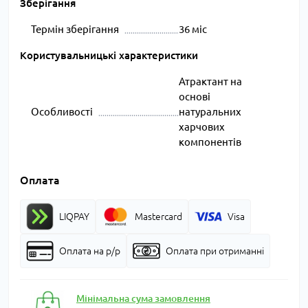
Зберігання
Термін зберігання
36 міс
Користувальницькі характеристики
Атрактант на
основі
Особливості
натуральних
харчових
компонентів
Оплата
LIQPAY
Mastercard
Visa
Оплата на р/р
Оплата при отриманні
Мінімальна сума замовлення