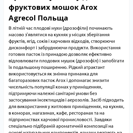
фруктових мошок Arox
Agrecol
Польща
В літній час плодові мухи (дрозофіли) починають
масово з'являтися на кухнях у місцях зберігання
фруктів, ягід, соків і харчових відходів, створюючи
дискомфорт і забруднюючи продукти. Використання
готових пасток із принадою дозволяє ефективно
відловлювати плодових мушок (дрозофіл) і запобігати
їх подальшому поширенню. Рідкий атрактант
використовується як змінна приманка для
багаторазових пасток Arox і допомагає знизити
чисельність популяції комах у приміщеннях,
підтримуючи належні санітарні умови без
застосування інсектицидів і аерозолів. Засіб підходить
для використання у житлових приміщеннях, на кухнях,
в коморах, магазинах, кафе, ресторанах та на
підприємствах харчової промисловості. Завдяки
спеціально підібраній ароматичній композиції на
основі натуральних компонентів, комахи реагують на