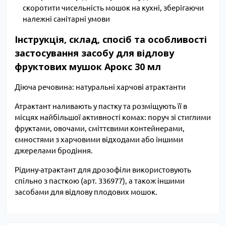
скоротити чисельність мошок на кухні, зберігаючи
належні санітарні умови
Інструкція, склад, спосіб та особливості
застосування засобу для відлову
фруктових мушок Арокс 30 мл
Діюча речовина: натуральні харчові атрактанти
Атрактант наливають у пастку та розміщують її в
місцях найбільшої активності комах: поруч зі стиглими
фруктами, овочами, сміттєвими контейнерами,
ємностями з харчовими відходами або іншими
джерелами бродіння.
Рідину-атрактант для дрозофіли використовують
спільно з пасткою (арт. 336977), а також іншими
засобами для відлову плодових мошок.