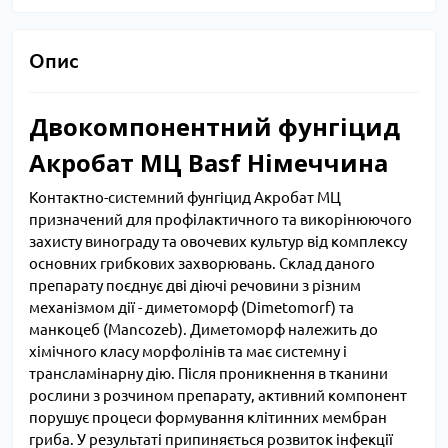
Опис
Двокомпонентний фунгіцид
Акробат МЦ Basf Німеччина
Контактно-системний фунгіцид Акробат МЦ
призначений для профілактичного та викорінюючого
захисту винограду та овочевих культур від комплексу
основних грибкових захворювань. Склад даного
препарату поєднує дві діючі речовини з різним
механізмом дії - диметоморф (Dimetomorf) та
манкоцеб (Mancozeb). Диметоморф належить до
хімічного класу морфолінів та має системну і
трансламінарну дію. Після проникнення в тканини
рослини з розчином препарату, активний компонент
порушує процеси формування клітинних мембран
гриба. У результаті припиняється розвиток інфекції