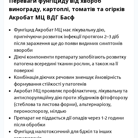
Переваги фунгіциду від хвороб
винограду, картоплі, томатів та огірків
Акробат МЦ ВДГ Басф
Фунгіцид Акробат МЦ має лікувальну дію,
пригнічуючи розвиток інфекції протягом 2–3 діб
після зараження ще до появи видимих симптомів
хвороби
Діючі компоненти препарату запобігають розвитку
патогена всередині тканин рослин, а також на її
поверхні
Комбінація діючих речовин зменшує ймовірність
формування стійкості у патогенів
Акробат МЦ проявляє профілактичну, лікувальну та
антиспоруляційну дію проти збудників фітофторозу
(стеблова та листова форми), альтернаріозу,
пероноспорозу, мілдью
Препарат не піддається дії опадів через 1-2 години
після обробки
Фунгіцид малотоксичний для бджіл та інших