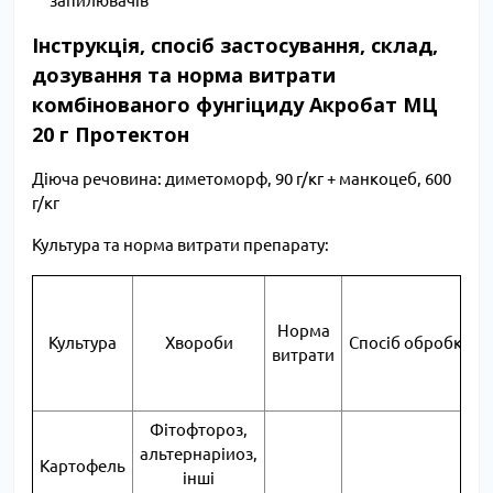
запилювачів
Інструкція, спосіб застосування, склад,
дозування та норма витрати
комбінованого фунгіциду Акробат МЦ
20 г Протектон
Діюча речовина: диметоморф, 90 г/кг + манкоцеб, 600
г/кг
Культура та норма витрати препарату:
Норма
Культура
Хвороби
Спосіб обробки
витрати
Фітофтороз,
альтернаріиоз,
Картофель
інші