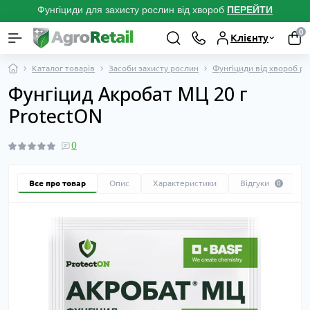
Фунгіциди для захисту рослин від хвороб
ПЕРЕЙТ
И
0
Клієнту
Каталог товарів
Засоби захисту рослин
Фунгіциди від хвороб р
Фунгіцид Акробат МЦ 20 г
ProtectON
0
Все про товар
Опис
Характеристики
Відгуки
0