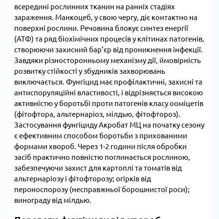
всередині рослинних тканин на ранніх стадіях
зараження. Манкоцеб, у свою чергу, діє контактно на
поверхні рослини. Речовина блокує синтез енергії
(АТФ) та ряд біохімічних процесів у клітинах патогенів,
створюючи захисний бар’єр від проникнення інфекції.
Завдяки різносторонньому механізму дії, ймовірність
розвитку стійкості у збудників захворювань
виключається. Фунгіцид має профілактичні, захисні та
антиспоруляційні властивості, і відрізняється високою
активністю у боротьбі проти патогенів класу ооміцетів
(фітофтора, альтернаріоз, мілдью, фітофтороз).
Застосування фунгіциду Акробат МЦ на початку сезону
є ефективним способом боротьби з прихованими
формами хвороб. Через 1-2 години після обробки
засіб практично повністю поглинається рослиною,
забезпечуючи захист для картоплі та томатів від
альтернаріозу і фітофторозу; огірків від
пероноспорозу (несправжньої борошнистої роси);
винограду від мілдью.