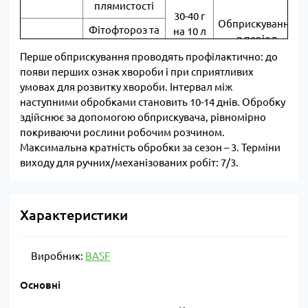
плямистості
30-40 г
Обприскування
Фітофтороз та
на 10 л
в період
Томати
інші
води на
вегетації
Перше обприскування проводять профілактично: до
плямистості
2 сотки
появи перших ознак хвороби і при сприятливих
Огірки
Пероноспороз
умовах для розвитку хвороби. Інтервал між
наступними обробками становить 10-14 днів. Обробку
Виноград
Мілдью
здійснює за допомогою обприскувача, рівномірно
покриваючи рослини робочим розчином.
Максимальна кратність обробки за сезон – 3. Терміни
виходу для ручних/механізованих робіт: 7/3.
Характеристики
Виробник:
BASF
Основні