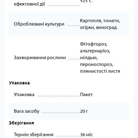
+25°C
ефективної дії
Картопля, томати,
Оброблювані культури
огірки, виноград
Фітофтороз,
альтернаріоз,
Захворювання рослини
мілдью,
пероноспороз,
плямистості листя
Упаковка
Упаковка
Пакет
Вага засобу
20 г
Зберігання
Термін зберігання
36 міс