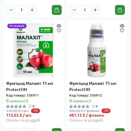
Хіт продажів
Фунгіцид Малахіт 15 мл
Фунгіцид Малахіт 75 мл
ProtectON
ProtectON
Код товару: 336911
Код товару: 336912
В наявності
В наявності
0
0
116.00 ₴ / шт.
496.00 ₴ / флакон
-3%
-3%
112.52 ₴ / шт.
481.12 ₴ / флакон
Оптом і в роздріб
Оптом і в роздріб