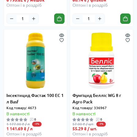
6 795.82 ₴ / мешок
60.14 ₴ / флакон
Оптом і в роздріб
Оптом і в роздріб
Інсектицид Фастак 100 EC 1
Фунгіцид Белліс WG 8 г
л Basf
Agro Pack
Код товару: 4673
Код товару: 336967
В наявності
В наявності
0
0
1 177.00 ₴ / л
57.00 ₴ / шт.
-3%
-3%
1 141.69 ₴ / л
55.29 ₴ / шт.
Оптом і в роздріб
Оптом і в роздріб