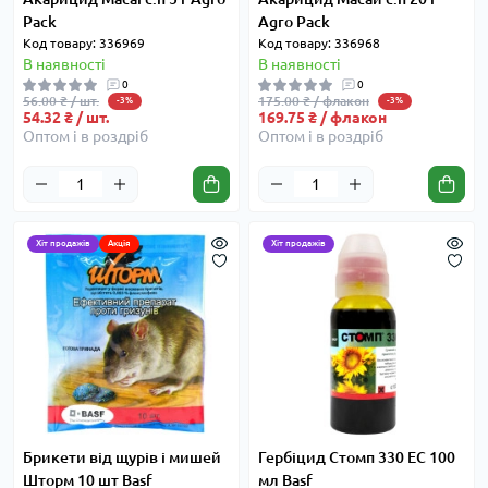
Pack
Agro Pack
Код товару: 336969
Код товару: 336968
В наявності
В наявності
0
0
56.00 ₴ / шт.
175.00 ₴ / флакон
-3%
-3%
54.32 ₴ / шт.
169.75 ₴ / флакон
Оптом і в роздріб
Оптом і в роздріб
Хіт продажів
Акція
Хіт продажів
Брикети від щурів і мишей
Гербіцид Стомп 330 EC 100
Шторм 10 шт Basf
мл Basf