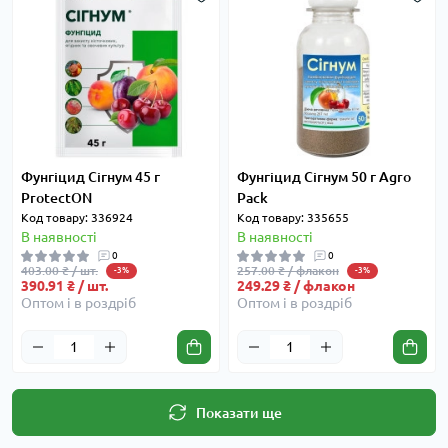
Фунгіцид Сігнум 45 г
Фунгіцид Сігнум 50 г Agro
ProtectON
Pack
Код товару: 336924
Код товару: 335655
В наявності
В наявності
0
0
403.00 ₴ / шт.
257.00 ₴ / флакон
-3%
-3%
390.91 ₴ / шт.
249.29 ₴ / флакон
Оптом і в роздріб
Оптом і в роздріб
Показати ще