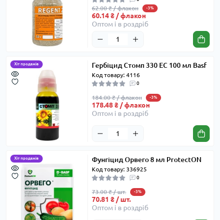
62.00 ₴ / флакон
-3%
60.14 ₴ / флакон
Оптом і в роздріб
Гербіцид Стомп 330 EC 100 мл Basf
Хіт продажів
Код товару: 4116
0
184.00 ₴ / флакон
-3%
178.48 ₴ / флакон
Оптом і в роздріб
Фунгіцид Орвего 8 мл ProtectON
Хіт продажів
Код товару: 336925
0
73.00 ₴ / шт.
-3%
70.81 ₴ / шт.
Оптом і в роздріб