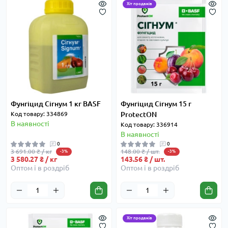
Хіт продажів
Фунгіцид Сігнум 1 кг BASF
Фунгіцид Сігнум 15 г
Код товару: 334869
ProtectON
В наявності
Код товару: 336914
В наявності
0
0
3 691.00 ₴ / кг
148.00 ₴ / шт.
-3%
-3%
3 580.27 ₴ / кг
143.56 ₴ / шт.
Оптом і в роздріб
Оптом і в роздріб
Хіт продажів