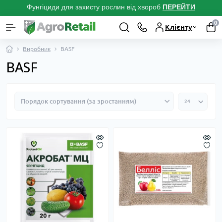
Фунгіциди для захисту рослин від хвороб
ПЕРЕЙТ
И
0
Клієнту
Виробник
BASF
BASF