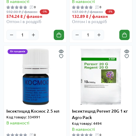
В наявності
В наявності
0
0
592.00 ₴ / флакон
137.00 ₴ / флакон
-3%
-3%
574.24 ₴ / флакон
132.89 ₴ / флакон
Оптом і в роздріб
Оптом і в роздріб
Хіт продажів
Інсектицид Космос 2.5 мл
Інсектицид Регент 20G 1 кг
Код товару: 334991
Agro Pack
В наявності
Код товару: 4494
В наявності
0
0