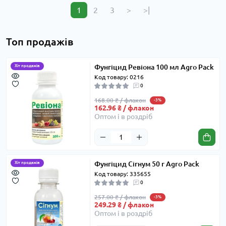
1
2
3
>
>|
Топ продажів
Фунгіцид Ревіона 100 мл Agro Pack
Хіт продажів
Код товару: 0216
0
168.00 ₴ / флакон
-3%
162.96 ₴ / флакон
Оптом і в роздріб
Фунгіцид Сігнум 50 г Agro Pack
Хіт продажів
Код товару: 335655
0
257.00 ₴ / флакон
-3%
249.29 ₴ / флакон
Оптом і в роздріб