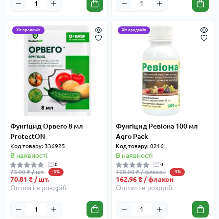
Хіт продажів
Хіт продажів
Фунгіцид Орвего 8 мл
Фунгіцид Ревіона 100 мл
ProtectON
Agro Pack
Код товару: 336925
Код товару: 0216
В наявності
В наявності
0
0
73.00 ₴ / шт.
168.00 ₴ / флакон
-3%
-3%
70.81 ₴ / шт.
162.96 ₴ / флакон
Оптом і в роздріб
Оптом і в роздріб