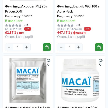
Фунгіцид Акробат МЦ 20 г
Фунгіцид Белліс WG 100 г
ProtectON
Agro Pack
Код товару: 336957
Код товару: 336966
В наявності
В наявності
0
0
64.30 ₴ / шт.
461.00 ₴ / флакон
-3%
-3%
62.37 ₴ / шт.
447.17 ₴ / флакон
Оптом і в роздріб
Оптом і в роздріб
Акарицид Масаї с.п 5 г Agro
Акарицид Масай с.п 20 г