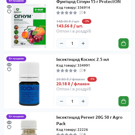
Фунгіцид Сігнум 15 г ProtectON
Хіт продажів
Код товару: 336914
0
148.00 ₴ / шт.
-3%
143.56 ₴ / шт.
Оптом і в роздріб
Інсектицид Космос 2.5 мл
Хіт продажів
Код товару: 334991
0
20.80 ₴ / флакон
-3%
20.18 ₴ / флакон
Оптом і в роздріб
Інсектицид Регент 20G 50 г Agro
Хіт продажів
Pack
Код товару: 22226
0