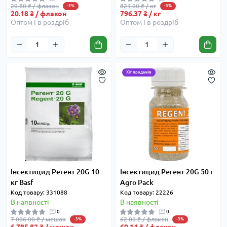
20.80 ₴ / флакон
821.00 ₴ / кг
-3%
-3%
20.18 ₴ / флакон
796.37 ₴ / кг
Оптом і в роздріб
Оптом і в роздріб
Хіт продажів
Інсектицид Регент 20G 10
Інсектицид Регент 20G 50 г
кг Basf
Agro Pack
Код товару: 331088
Код товару: 22226
В наявності
В наявності
0
0
7 006.00 ₴ / мешок
62.00 ₴ / флакон
-3%
-3%