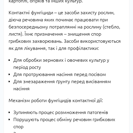
картоплі, огірків та інших культур.
Контактні фунгіциди – це засоби захисту рослин,
діюча речовина яких починає працювати при
безпосередньому потраплянні на рослину (стебло,
листя). Їхнє призначення – знищення спор
грибкових захворювань. Засоби використовуються
як для лікування, так і для профілактики:
Для обробки зернових і овочевих культур у
період росту
Для протруювання насіння перед посівом
Для знезараження ґрунту перед висіванням
насіння
Механізм роботи фунгіцидів контактної дії:
Зупиняють процес розмноження патогенів
Порушують процес обміну речовин грибкових
спор