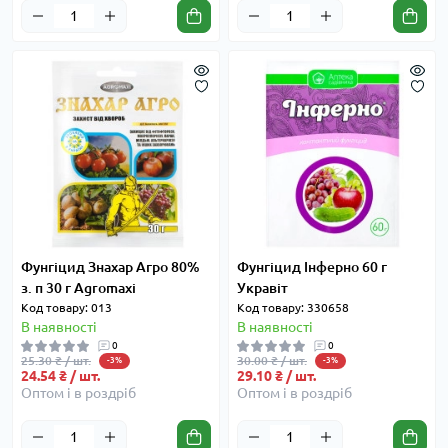
Фунгіцид Знахар Агро 80%
Фунгіцид Інферно 60 г
з. п 30 г Agromaxi
Укравіт
Код товару: 013
Код товару: 330658
В наявності
В наявності
0
0
25.30 ₴ / шт.
30.00 ₴ / шт.
-3%
-3%
24.54 ₴ / шт.
29.10 ₴ / шт.
Оптом і в роздріб
Оптом і в роздріб