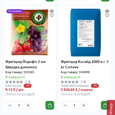
Хіт продажів
Фунгіцид Йодофіт 2 мл
Фунгіцид Косайд 2000 в.г. 5
Швидка допомога
кг Corteva
Код товару: 335545
Код товару: 334999
В наявності
В наявності
0
0
9.40 ₴ / шт.
3 945.00 ₴ / мешок
-3%
-3%
9.12 ₴ / шт.
3 826.65 ₴ / мешок
Оптом і в роздріб
Оптом і в роздріб
Фільтр