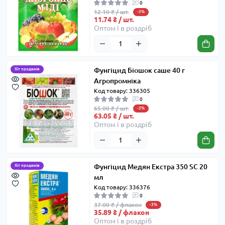
0
12.10 ₴ / шт.
-3%
11.74 ₴ / шт.
Оптом і в роздріб
Фунгіцид Біошок саше 40 г
Хіт продажів
Агропромніка
Код товару: 336305
0
65.00 ₴ / шт.
-3%
63.05 ₴ / шт.
Оптом і в роздріб
Фунгіцид Медян Екстра 350 SC 20
Хіт продажів
мл
Код товару: 336376
0
37.00 ₴ / флакон
-3%
35.89 ₴ / флакон
Оптом і в роздріб