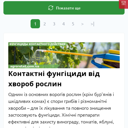
Показати ще
1
2
3
4
5
>
>|
Контактні фунгіциди від
хвороб рослин
Одним із основних ворогів рослин (крім бур’янів і
шкідливих комах) є спори грибів і різноманітні
хвороби – для їх лікування та повного знищення
застосовують фунгіциди. Хімічні препарати
ефективні для захисту винограду, томатів, яблуні,