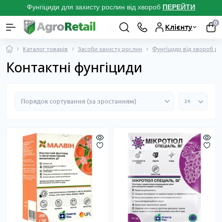
Фунгіциди для захисту рослин від хвороб
ПЕРЕЙТ
И
0
Клієнту
Каталог товарів
Засоби захисту рослин
Фунгіциди від хвороб р
Контактні фунгіциди