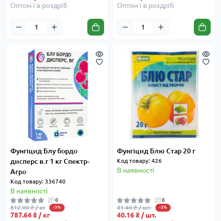
Оптом і в роздріб
Оптом і в роздріб
Фунгіцид Блу бордо
Фунгіцид Блю Стар 20 г
дисперс в.г 1 кг Спектр-
Код товару: 426
В наявності
Агро
Код товару: 336740
В наявності
0
0
812.00 ₴ / кг
41.40 ₴ / шт.
-3%
-3%
787.64 ₴ / кг
40.16 ₴ / шт.