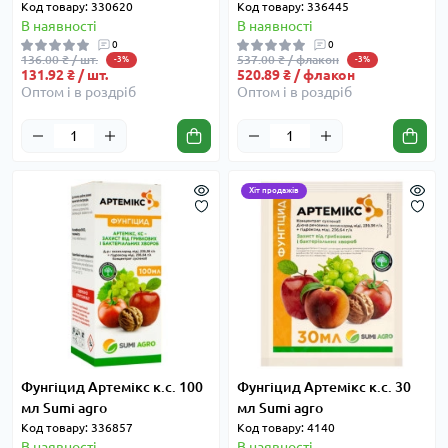
Код товару: 330620
Код товару: 336445
В наявності
В наявності
0
0
136.00 ₴ / шт.
537.00 ₴ / флакон
-3%
-3%
131.92 ₴ / шт.
520.89 ₴ / флакон
Оптом і в роздріб
Оптом і в роздріб
Хіт продажів
Фунгіцид Артемікс к.с. 100
Фунгіцид Артемікс к.с. 30
мл Sumi agro
мл Sumi agro
Код товару: 336857
Код товару: 4140
В наявності
В наявності