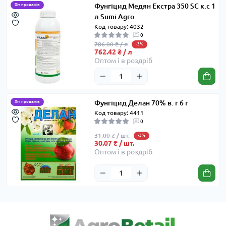
Фунгіцид Медян Екстра 350 SC к.с 1
Хіт продажів
л Sumi Agro
Код товару: 4032
0
786.00 ₴ / л
-3%
762.42 ₴ / л
Оптом і в роздріб
Фунгіцид Делан 70% в. г 6 г
Хіт продажів
Код товару: 4411
0
31.00 ₴ / шт.
-3%
30.07 ₴ / шт.
Оптом і в роздріб