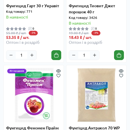
Фунгицид Гарт 30 г Укравіт
Фунгицид Тиовит Джет
Код товару: 771
порошок 40 г
В наявності
Код товару: 3426
В наявності
0
0
55.00 ₴ / шт.
19.00 ₴ / шт.
-3%
-3%
53.35 ₴ / шт.
18.43 ₴ / шт.
Оптом і в роздріб
Оптом і в роздріб
Хіт продажів
Фунгицид Феномен Прайм
Фунгіцид Антракол 70 WP