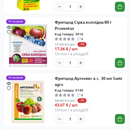
Фунгіцид Сірка колоїдна 80 г
Хіт продажів
Proventus
Код товару: 3916
0
17.90 ₴ / шт.
-3%
17.36 ₴ / шт.
Оптом і в роздріб
Фунгіцид Артемікс к.с. 30 мл Sumi
Хіт продажів
agro
Код товару: 4140
0
44.40 ₴ / шт.
-3%
43.07 ₴ / шт.
Оптом і в роздріб