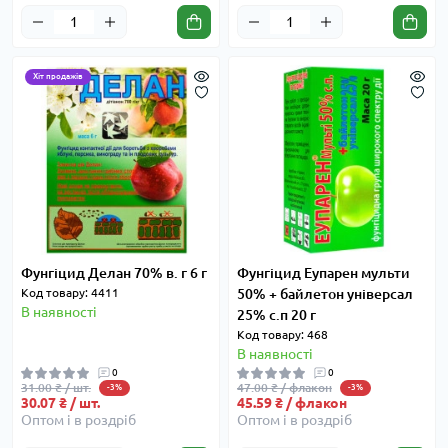
Хіт продажів
Фунгіцид Делан 70% в. г 6 г
Фунгіцид Еупарен мульти
Код товару: 4411
50% + байлетон універсал
В наявності
25% с.п 20 г
Код товару: 468
В наявності
0
0
31.00 ₴ / шт.
47.00 ₴ / флакон
-3%
-3%
30.07 ₴ / шт.
45.59 ₴ / флакон
Оптом і в роздріб
Оптом і в роздріб