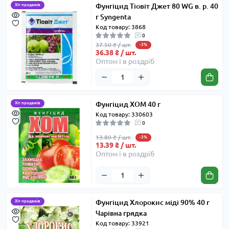
Фунгіцид Тіовіт Джет 80 WG в. р. 40
Хіт продажів
г Syngenta
Код товару: 3868
0
37.50 ₴ / шт.
-3%
36.38 ₴ / шт.
Оптом і в роздріб
Фунгіцид ХОМ 40 г
Хіт продажів
Код товару: 330603
0
13.80 ₴ / шт.
-3%
13.39 ₴ / шт.
Оптом і в роздріб
Фунгіцид Хлорокис міді 90% 40 г
Хіт продажів
Чарівна грядка
Код товару: 33921