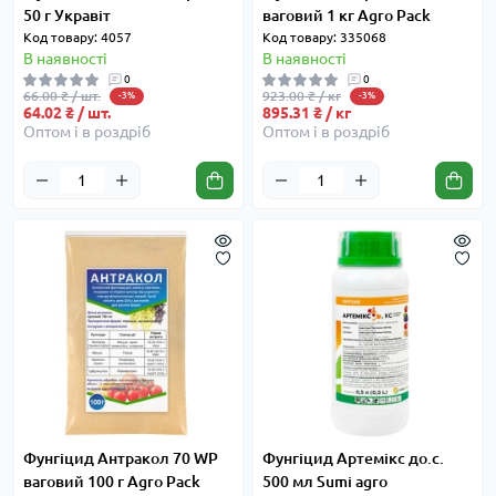
50 г Укравіт
ваговий 1 кг Agro Pack
Код товару: 4057
Код товару: 335068
В наявності
В наявності
0
0
66.00 ₴ / шт.
923.00 ₴ / кг
-3%
-3%
64.02 ₴ / шт.
895.31 ₴ / кг
Оптом і в роздріб
Оптом і в роздріб
Фунгіцид Антракол 70 WP
Фунгіцид Артемікс до.с.
ваговий 100 г Agro Pack
500 мл Sumi agro