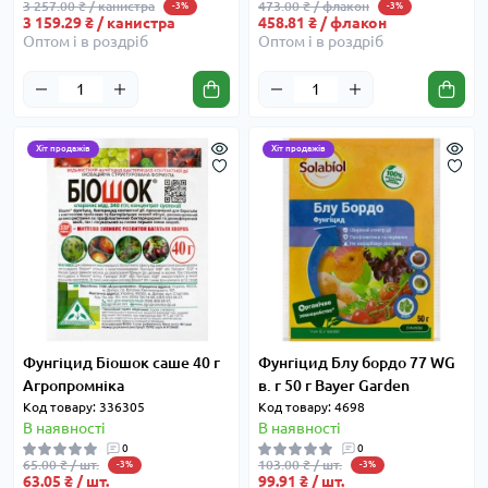
3 257.00 ₴ / канистра
473.00 ₴ / флакон
-3%
-3%
3 159.29 ₴ / канистра
458.81 ₴ / флакон
Оптом і в роздріб
Оптом і в роздріб
Хіт продажів
Хіт продажів
Фунгіцид Біошок саше 40 г
Фунгіцид Блу бордо 77 WG
Агропромніка
в. г 50 г Bayer Garden
Код товару: 336305
Код товару: 4698
В наявності
В наявності
0
0
65.00 ₴ / шт.
103.00 ₴ / шт.
-3%
-3%
63.05 ₴ / шт.
99.91 ₴ / шт.