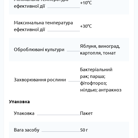
+10°C
ефективної дії
Максимальна температура
+30°C
ефективної дії
Яблуня, виноград,
Оброблювані культури
картопля, томат
Бактеріальний
рак; парша;
Захворювання рослини
фітофтороз;
мілдью; антракноз
Упаковка
Упаковка
Пакет
Вага засобу
50 г