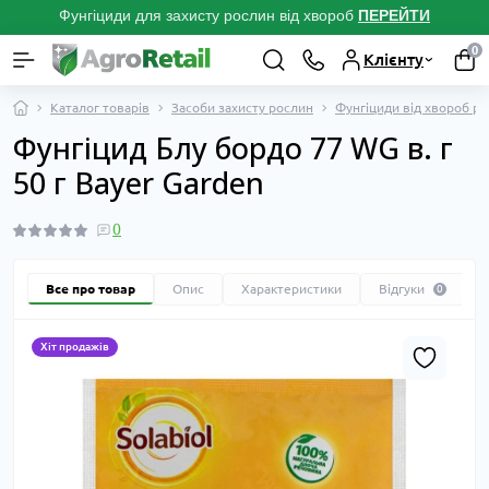
Фунгіциди для захисту рослин від хвороб
ПЕРЕЙТ
И
0
Клієнту
Каталог товарів
Засоби захисту рослин
Фунгіциди від хвороб р
Фунгіцид Блу бордо 77 WG в. г
50 г Bayer Garden
0
Все про товар
Опис
Характеристики
Відгуки
0
Хіт продажів