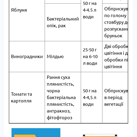
50 г на
Обприскуванн
Яблуня
4-4.5 л
по голому
води
Бактеріальний
стовбуру до
опік, рак
розпускання
бруньок
Дві обробки д
25-50 г
цвітіння і дві
Виноградники
Мілдью
на 6-10
обробки після
л води
цвітіння
Рання суха
плямистість,
чорна
50 г на
Обприскуванн
Томати та
бактеріальна
4-4,5 л
в період
картопля
плямистість,
води
вегетації
антракноз,
фітофтороз