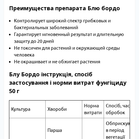
Преимущества препарата Блю бордо
Контролирует широкий спектр грибковых и
бактериальных заболеваний
Гарантирует мгновенный результат и длительную
защиту до 20 дней
Не токсичен для растений и окружающей среды
человека
Не окрашивает и не обжигает растения
Блу Бордо інструкція, спосіб
застосування і норми витрат фунгіциду
50 г
Норма
Спосіб, час
Культура
Хвороби
витрати
обробок
Обприскуванн
Парша
в період
вегетації