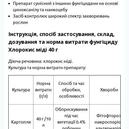
Препарат сумісний з іншими фунгіцидами на основі
цимоксанілу та манкоцебу
Засіб контролює широкий спектр захворювань
рослин
Інструкція, спосіб застосування, склад,
дозування та норма витрати фунгіциду
Хлорокис міді 40 г
Діюча речовина: хлорокис міді.
Культура та норма витрати препарату:
Норма
Спосіб та час
Культура
витрати
обробки,
Хвороби
(г/л)
особливості
Обприскування
під час
Фітофтороз,
40 г /10
Картопля
вегетації 0.4%
макроспоріоз,
л
робочим
альтернаріоз