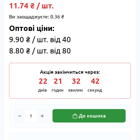
11.74 ₴ / шт.
Ви заощаджуєте:
0.36 ₴
Оптові ціни:
9.90 ₴ / шт. від 40
8.80 ₴ / шт. від 80
Акція закінчиться через:
22
:
21
:
32
:
41
днів
годин
хвилин
секунд
До кошика