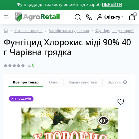
Фунгіциди для захисту рослин від хвороб
ПЕРЕЙТ
И
0
Клієнту
Каталог товарів
Засоби захисту рослин
Фунгіциди від хвороб р
Фунгіцид Хлорокис міді 90% 40
г Чарівна грядка
0
Все про товар
Опис
Характеристики
Відгуки
0
Хіт продажів