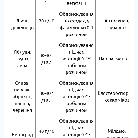
вегетації
Обприскування
Льон-
30 г /10
по сходах, у
Антракноз,
довгунець
л
фазі ялинки 0.4
фузаріоз
розчином
Обприскування
Яблуня,
під час
30-40 г
груша,
вегетації 0.4%
Парша, моніліоз
/10 л
айва
робочим
розчином
Слива,
Обприскування
персик,
під час
30-40 г
Клястероспоріоз,
абрикос,
вегетації 0.4%
/10 л
коккомікоз
вишня,
робочим
черешня
розчином
Обприскування
під час
40 г /10
Мілдью,
Виноград
вегетації 0.4%
л
антракноз