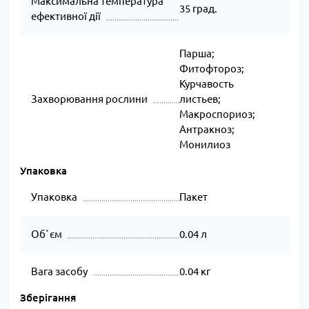
Максимальна температура
35 град.
ефективної дії
Парша;
Фитофтороз;
Курчавость
Захворювання рослини
листьев;
Макроспориоз;
Антракноз;
Монилиоз
Упаковка
Упаковка
Пакет
Об`єм
0.04 л
Вага засобу
0.04 кг
Зберігання