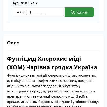
Купити в 1 клік:
Купити
Опис
Фунгіцид Хлорокис міді
(ХОМ) Чарівна грядка Україна
Фунгіцид контактної дії Хлорокис міді застосовується
для лікування та профілактики овочевих, плодово-
ягідних та сільськогосподарських культур у
вегетаційний період від різних захворювань. Даний
препарат містить у складі хлорокис міді. Засіб є
прямим аналогом бордоської рідини і успішно знищує
грибкові інфекції та різні види гнилев. Після