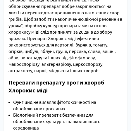
обприскування препарат добре закріплюється на
листі та перешкоджає проникненню патогенних спор
грибів. Щоб запобігти накопиченню діючої речовини в
урожаї, обробку культур препаратами на основі
хлорокису міді слід припиняти за 20 днів до збору
врожаю. Препарат Хлорокіс міді ефективно
використовується для картоплі, буряків, томату,
огірків, цибулі, яблуні, груші, персика, сливи, вишні,
айви, винограду та інших від фітофторозу,
макроспоріозу, альтернаріозу, церкоспорозу,
антракнозу, парші, мілдью та інших хвороб.
Переваги препарату проти хвороб
Хлорокис міді
Фунгіцид не виявляє фітотоксичності на
оброблюваних рослинах
Біологічний препарат є безпечним для
оброблюваних культур та навколишнього
середовища