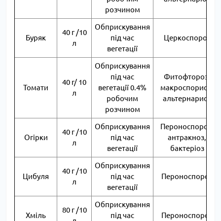
розчином
Обприскування
40 г /10
Буряк
під час
Церкоспороз
л
вегетації
Обприскування
під час
Фитофтороз,
40 г/ 10
Томати
вегетації 0.4%
макроспориоз,
л
робочим
альтернариоз
розчином
Обприскування
Пероноспороз,
40 г /10
Огірки
під час
антракноз,
л
вегетації
бактеріоз
Обприскування
40 г /10
Цибуля
під час
Пероноспороз
л
вегетації
Обприскування
80 г /10
Хміль
під час
Пероноспороз
л