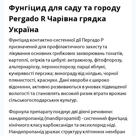
Фунгіцид для саду та городу
Pergado R Чарівна грядка
Україна
Фунгіцид контактно-системної дії Пергадо Р
призначений для профілактичного захисту та
лікування основних грибкових захворювань томатів,
картоплі, огірків та цибулі: антракнозу, фітофторозу,
альтернаріозу, пероноспорозу; парші яблуні,
кучерявості персика; винограду від мілдью, чорної
плямистості, краснухи. Дані хвороби є широко
відомими, активно розвиваються в умовах підвищеної
вологості та становлять високий ризик втрати врожаю
сільськогосподарських культур.
Формула препарату поєднує дві діючі речовини:
мандипропамід (mandipropamid) - системний фунгіцид
хімічного класу карбоксаміди та оксихлорид міді.
Мандипропамід уражає структуру клітинних мембран