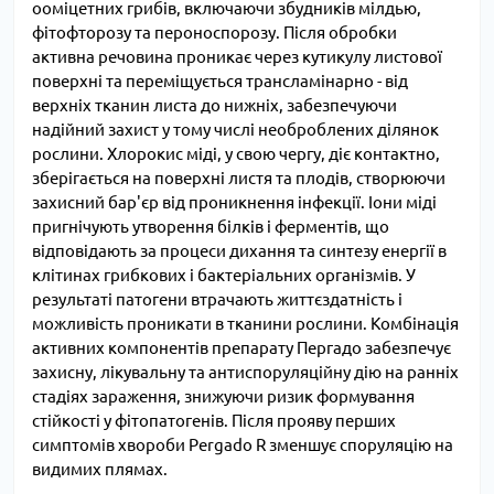
ооміцетних грибів, включаючи збудників мілдью,
фітофторозу та пероноспорозу. Після обробки
активна речовина проникає через кутикулу листової
поверхні та переміщується трансламінарно - від
верхніх тканин листа до нижніх, забезпечуючи
надійний захист у тому числі необроблених ділянок
рослини. Хлорокис міді, у свою чергу, діє контактно,
зберігається на поверхні листя та плодів, створюючи
захисний бар'єр від проникнення інфекції. Іони міді
пригнічують утворення білків і ферментів, що
відповідають за процеси дихання та синтезу енергії в
клітинах грибкових і бактеріальних організмів. У
результаті патогени втрачають життєздатність і
можливість проникати в тканини рослини. Комбінація
активних компонентів препарату Пергадо забезпечує
захисну, лікувальну та антиспоруляційну дію на ранніх
стадіях зараження, знижуючи ризик формування
стійкості у фітопатогенів. Після прояву перших
симптомів хвороби Pergado R зменшує споруляцію на
видимих плямах.