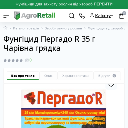
Фунгіциди для захисту рослин від хвороб
ПЕРЕЙТ
И
0
Клієнту
Каталог товарів
Засоби захисту рослин
Фунгіциди від хвороб р
Фунгіцид Пергадо R 35 г
Чарівна грядка
0
Все про товар
Опис
Характеристики
Відгуки
0