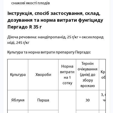
смакові якості плодів
Інструкція, спосіб застосування, склад,
дозування та норма витрати фунгіциду
Пергадо R 35 г
Діюча речовина: мандіпропамід, 25 г/кг + оксихлорид
міді, 245 г/кг
Культура та норма витрати препарату Пергадо:
Термін
Норма
очікування
витрати
Кратні
Культура
Хвороби
(днів) до
на 1
оброб
збору
сотку
врожаю
3, пов
Яблуня
Парша
30
через
дніа