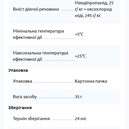
Мандіпропамід, 25
Вміст діючої речовини
г/ кг + оксихлорид
міді, 245 г/ кг
Мінімальна температура
+5°С
ефективної дії
Максимальна температура
+25°С
ефективної дії
Упаковка
Упаковка
Картонна пачка
Вага засобу
35 г
Зберігання
Термін зберігання
24 міс