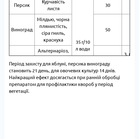
Курчавість
Персик
30
3
листя
Мілдью, чорна
плямистість,
Виноград
50
3
сіра гниль,
краснуха
35 г/10
л води
Альтернаріоз,
3, пов
Томати,
фітофтороз,
40
через 
Період захисту для яблуні, персика винограду
картопля
плямистість
днів
становить 21 день, для овочевих культур 14 днів.
листя
Найкращий ефект досягається при ранній обробці
Сіря гниль,
препаратом для профілактики хвороб у період
пероноспороз,
вегетації.
Огірки
20
3
плямистість
листя
Цибуля
Пероноспороз
20
3