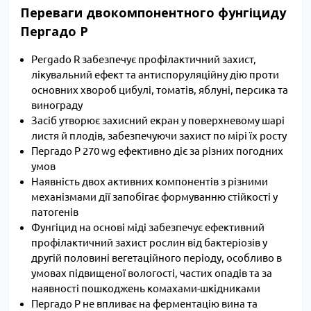
Переваги двокомпонентного фунгіциду
Пергадо Р
Pergado R забезпечує профілактичний захист,
лікувальний ефект та антиспоруляційну дію проти
основних хвороб цибулі, томатів, яблуні, персика та
винограду
Засіб утворює захисний екран у поверхневому шарі
листя й плодів, забезпечуючи захист по мірі їх росту
Пергадо Р 270 wg ефективно діє за різних погодних
умов
Наявність двох активних компонентів з різними
механізмами дії запобігає формуванню стійкості у
патогенів
Фунгіцид на основі міді забезпечує ефективний
профілактичний захист рослин від бактеріозів у
другій половині вегетаційного періоду, особливо в
умовах підвищеної вологості, частих опадів та за
наявності пошкоджень комахами-шкідниками
Пергадо Р не впливає на ферментацію вина та