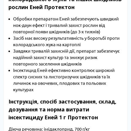
рослин Еней Протектон
Обробки препаратом Еней забезпечують швидкий
нок-даун ефект і тривалий захист рослин від
повторної появи шкідників (до 3-х тижнів)
Засіб має високу результативність у боротьбі проти
колорадського жука на картоплі
Завдяки тривалій захисній дії, препарат забезпечує
надійний захист культур та знижує ризик
повторного заселення шкідників
Інсектицид Еней ефективно контролює широкий
спектр сисних та листогризучих шкідників та їх
личинок на овочевих, плодових та польових
культурах
Інструкція, спосіб застосування, склад,
дозування та норма витрати
інсектициду Еней 1 г Протектон
Діюча речовина: імідаклоприд, 700 г/кг