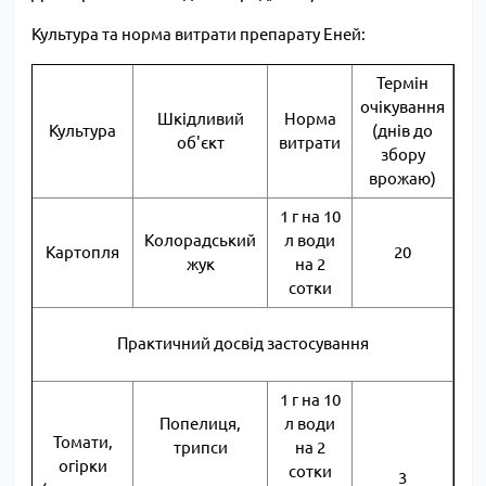
Культура та норма витрати препарату Еней:
Термін
очікування
Шкідливий
Норма
Культура
(днів до
об'єкт
витрати
збору
врожаю)
1 г на 10
Колорадський
л води
Картопля
20
жук
на 2
сотки
Практичний досвід застосування
1 г на 10
Попелиця,
л води
Томати,
трипси
на 2
огірки
сотки
3