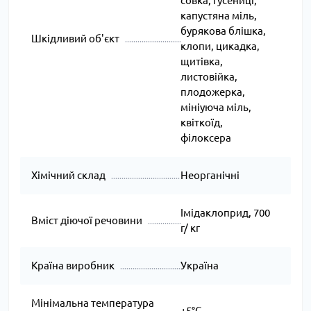
совка, гусениці,
капустяна міль,
бурякова блішка,
Шкідливий об'єкт
клопи, цикадка,
щитівка,
листовійка,
плодожерка,
мініуюча міль,
квіткоїд,
філоксера
Хімічний склад
Неорганічні
Імідаклоприд, 700
Вміст діючої речовини
г/ кг
Країна виробник
Україна
Мінімальна температура
+5°C