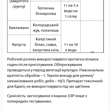
(закритого
1 г на 3 л
грунту)
Теплична
води на
білокрилка
1 сотку
Колорадський
Баклажани
жук, попелиця
Капустяний
Капуста
білан, совка,
1 г на 10
капустяна міль
л води
20
на 2
Попелиця,
Робочий розчин використовувати протягом кількох
сотки
Цукровий
клопи (види),
годин після приготування. Обприскування
та
блішки (види),
проводиться у період вегетації культури. Максимальна
столовий
трипси,
кратність обробок – 1. Термін виходу для ручних/
буряк
цикадки
механізованих робіт, доби – 10/3. Препарат токсичний
для бджіл, не використовувати під час цвітіння.
Попелиці,
листомінуючі
Сумісність: застосування з іншими ЗЗР лише з
1 г на 10-
Яблуня,
молі,
попереднім тестуванням.
14 л
слива,
каліфорнійська
30
води на
персик
щитівка,