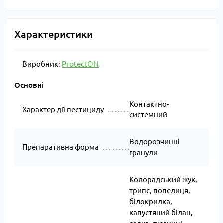
4-6 дерев
плодожерка,
квіткоїд
Характеристики
Виноградна
0,5 г на
листовійка,
10 л
Виноград
30
листова
води на
Виробник:
ProtectON
філоксера
1 сотку
Основні
1 г на 10
Попелиця,
л води
Контактно-
Троянди
щитівки,
-
Характер дії пестициду
на 2
системний
трипси
сотки
Водорозчинні
Препаративна форма
гранули
Колорадський жук,
трипс, попелиця,
білокрилка,
капустяний білан,