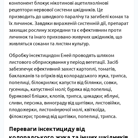
компонент блокує нікотинові ацетилхолінові
рецептори нервової системи шкідників. Це
призводить до швидкого паралічу та загибелі комах та
їх личинок. Завдяки вираженій системній дії, препарат
захищає рослину зсередини та є ефективним проти
личинок та імаго приховано-живучих шкідників, що
живляться соками та листям культур.
Обробку інсектицидом Еней проводять шляхом
листового обприскування у період вегетації. Засіб
забезпечує ефективний захист картоплі, томатів,
баклажанів та огірків від колорадського жука, трипса,
попелиці, білокрилки; капусти від білянки, совки,
гусениць, капустяної молі; буряка від попелиці,
бурякової блішки, клопів, трипса, цикадки; яблуні,
сливи, персика, винограду від щитівки, листовійки,
плодожерки, листомінуючої молі, квіткоїда,
філоксери; троянд від щитівки, попелиці, трипса.
Переваги інсектициду від
колорадського жука та інших шкідників