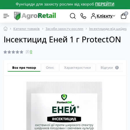
Фунгіциди для захисту рослин від хвороб
ПЕРЕЙТ
И
0
Клієнту
Каталог товарів
Засоби захисту рослин
Інсектициди від шкідник
Інсектицид Еней 1 г ProtectON
0
Все про товар
Опис
Характеристики
Відгуки
0