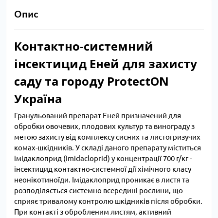
Опис
Контактно-системний
інсектицид Еней для захисту
саду та городу ProtectON
Україна
Гранульований препарат Еней призначений для
обробки овочевих, плодових культур та винограду з
метою захисту від комплексу сисних та листогризучих
комах-шкідників. У складі даного препарату міститься
імідаклоприд (Imidacloprid) у концентрації 700 г/кг -
інсектицид контактно-системної дії хімічного класу
неонікотиноїди. Імідаклоприд проникає в листя та
розподіляється системно всередині рослини, що
сприяє тривалому контролю шкідників після обробки.
При контакті з обробленим листям, активний