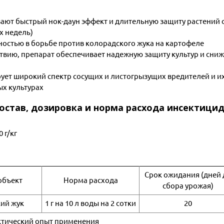
ют быстрый нок-даун эффект и длительную защиту растений 
х недель)
ностью в борьбе против колорадского жука на картофеле
твию, препарат обеспечивает надежную
защиту культур и сни
ет широкий спектр сосущих и листогрызущих вредителей и и
х культурах
состав, дозировка и норма расхода инсектици
 г/кг
Срок ожидания (дней 
объект
Норма расхода
сбора урожая)
ий жук
1 г на 10 л воды на 2 сотки
20
тический опыт применения