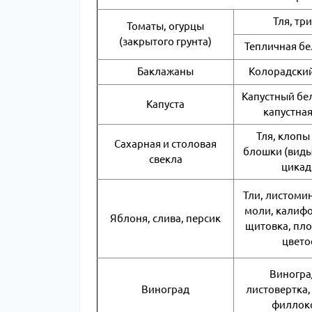
Тля, тр
Томаты, огурцы
(закрытого грунта)
Тепличная б
Баклажаны
Колорадский
Капустный бел
Капуста
капустна
Тля, клопы
Сахарная и столовая
блошки (виды
свекла
цикад
Тли, листом
моли, калиф
Яблоня, слива, персик
щитовка, пл
цвето
Виногра
Виноград
листовертка,
филлок