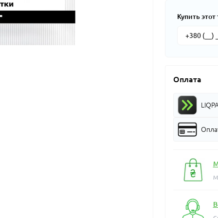
Купить этот 
Оплата
LIQP
Оплат
М
М
В
С