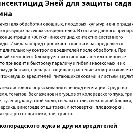
нсектицид Эней для защиты сада
ина
чен для обработки овощных, плодовых, культур и винограда 
тогрызущих насекомых-вредителей. В составе данного препар
концентрации 700 г/кг - инсектицид контактно-системного
иды. Имидаклоприд проникает в листья и распределяется
ует длительному контролю вредителей после обработки. При
ивный компонент блокирует никотиновые ацетилхолиновые
то приводит к быстрому параличу и гибели насекомых и их
му действию, препарат защищает растение изнутри и являетс
ытоживущих вредителей, питающихся соками и листьями культ
тем листового опрыскивания в период вегетации. Средство
я, томатов, баклажанов и огурцов от колорадского жука, три
и, гусениц, капустной моли; свеклы от тли, свекольной блошки,
 персика, винограда от щитовки, листовертки, плодожорки,
ры; роз от щитовки, тли, трипса.
колорадского жука и других вредителей