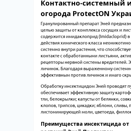
Контактно-системный и
огорода ProtectON Укра
Гранулированный препарат Эней предназна
целью защиты от комплекса сосущих и лис
содержится имидаклоприд (Imidacloprid) в 
действия химического класса неоникотино
системно внутри растения, что способств
контакте с обработанными листьями, акт
рецепторы нервной системы вредителей. Э
личинок. Благодаря выраженному системно
эффективным против личинок и имаго скр
Обработку инсектицидом Эней проводят пу
обеспечивает эффективную защиту картофел
тли, белокрылки; капусты от белянки, совк
клопов, трипсов, цикадки; яблони, сливы,
листоминирующей моли, цветоеда, филлоксе
Преимущества инсектицида от 