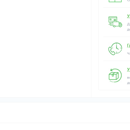
У
Д
д
Г
Ч
У
в
д