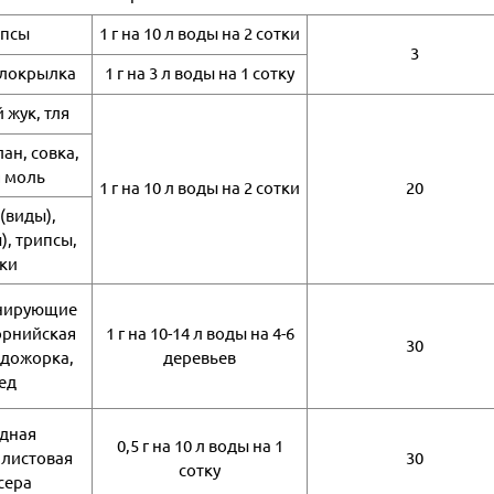
ипсы
1 г на 10 л воды на 2 сотки
3
елокрылка
1 г на 3 л воды на 1 сотку
 жук, тля
ан, совка,
я моль
1 г на 10 л воды на 2 сотки
20
 (виды),
), трипсы,
ки
инирующие
орнийская
1 г на 10-14 л воды на 4-6
30
одожорка,
деревьев
ед
дная
0,5 г на 10 л воды на 1
 листовая
30
сотку
сера