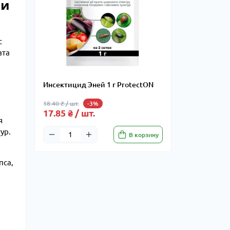
 и
с
ата
Инсектицид Эней 1 г ProtectON
18.40 ₴ / шт.
-3%
17.85 ₴ / шт.
я
ур.
В корзину
пса,