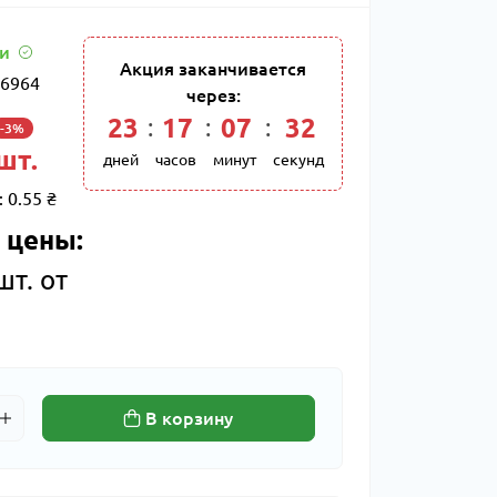
ии
Акция заканчивается
6964
через:
23
:
17
:
07
:
31
-3%
 шт.
дней
часов
минут
секунд
:
0.55 ₴
 цены:
шт. от
В корзину