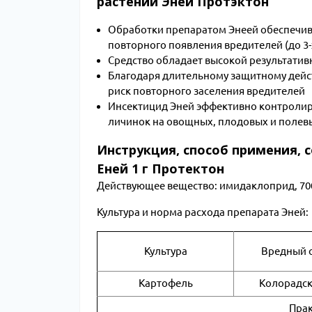
растений Эней Протэктон
Обработки препаратом Энеей обеспечива
повторного появления вредителей (до 3-
Средство обладает высокой результатив
Благодаря длительному защитному дейс
риск повторного заселения вредителей
Инсектицид Эней эффективно контролиру
личинок на овощных, плодовых и полевы
Инструкция, способ примения, 
Еней 1 г Протектон
Действующее вещество: имидаклоприд, 700
Культура и норма расхода препарата Эней:
Культура
Вредный 
Картофель
Колорадск
Прак