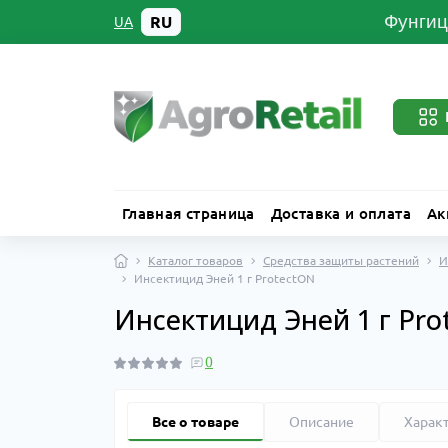
Фунгиц
RU
UA
Главная страница
Доставка и оплата
Ак
Каталог товаров
Средства защиты растений
И
Инсектицид Эней 1 г ProtectON
Инсектицид Эней 1 г Pro
0
Все о товаре
Описание
Харак