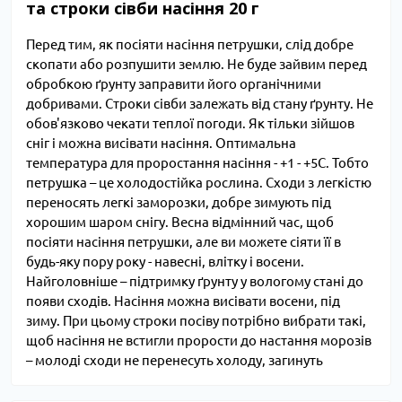
та строки сівби насіння 20 г
Перед тим, як посіяти насіння петрушки, слід добре
скопати або розпушити землю. Не буде зайвим перед
обробкою ґрунту заправити його органічними
добривами. Строки сівби залежать від стану ґрунту. Не
обов'язково чекати теплої погоди. Як тільки зійшов
сніг і можна висівати насіння. Оптимальна
температура для проростання насіння - +1 - +5С. Тобто
петрушка – це холодостійка рослина. Сходи з легкістю
переносять легкі заморозки, добре зимують під
хорошим шаром снігу. Весна відмінний час, щоб
посіяти насіння петрушки, але ви можете сіяти її в
будь-яку пору року - навесні, влітку і восени.
Найголовніше – підтримку ґрунту у вологому стані до
появи сходів. Насіння можна висівати восени, під
зиму. При цьому строки посіву потрібно вибрати такі,
щоб насіння не встигли прорости до настання морозів
– молоді сходи не перенесуть холоду, загинуть