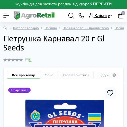
Фунгіциди для захисту рослин від хвороб
ПЕРЕЙТ
И
0
Клієнту
Каталог товарів
Насіння
Насіння зелені і пряних трав
Насінн
Петрушка Карнавал 20 г Gl
Seeds
0
Все про товар
Опис
Характеристики
Відгуки
0
Хіт продажів