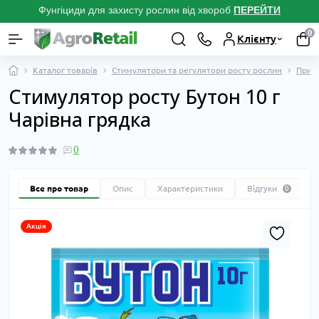
Фунгіциди для захисту рослин від хвороб
ПЕРЕЙТ
И
0
Клієнту
Каталог товарів
Стимулятори та регулятори росту рослин
Приро
Стимулятор росту Бутон 10 г
Чарівна грядка
0
Все про товар
Опис
Характеристики
Відгуки
0
Акція