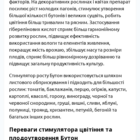
факторів. На декоративних рослинах і квітах препарат
посилює ріст молодих пагонів, стимулює утворення
більшої кількості бутонів і великих суцвіть, робить
цвітіння більш тривалим та рясним. Застосування
гіберелінових кислот сприяє більш гармонійному
розвитку рослин, підвищує ефективність
використання вологи та елементів живлення,
покращує якість врожаю, збільшує масу та розміри
плодів, сприяє більш рівномірному дозріванню та
підвищує загальну продуктивність культур.
Стимулятор росту Бутон використовується шляхом
листового обприскування і підходить для більшості
рослин: томатів, баклажанів, перцю, огірків, капусти,
картоплі, квасолі, гороху, винограду, чорної та
червоної смородини, груші, вишні, сливи, яблуні,
полуниці, троянд, хризантем, петуній, бегоній та
багатьох інших рослин.
Переваги стимулятора цвітіння та
плодоутворення Бутон