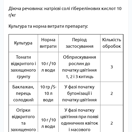
Діюча речовина: натрієві солі гіберелінових кислот 10
г/кг
Культура та норма витрати препарату:
Норма
Період
Кількість
Культура
витрати
застосування
обробок
Томати
Обприскування
відкритого і
10 г /10
рослин до
3
захищеного
л води
початку цвітіння
грунту
1, 2 і 3 китиць
Баклажан,
10 гр /5-
У фазі початку
перець
10 л
бутонізації і
2
солодкий
води
початку цвітіння
Огірки
У фазі початку
відкритого
цвітіння при появі
10 г /10
та
одиничних квіток
2
л води
захищеного
і масового