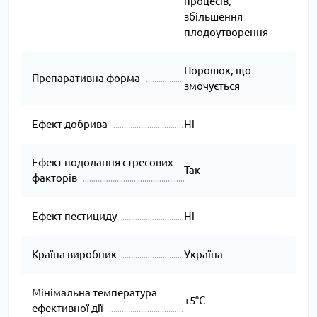
процесів,
збільшення
плодоутворення
Порошок, що
Препаративна форма
змочується
Ефект добрива
Ні
Ефект подолання стресових
Так
факторів
Ефект пестициду
Ні
Країна виробник
Україна
Мінімальна температура
+5°C
ефективної дії