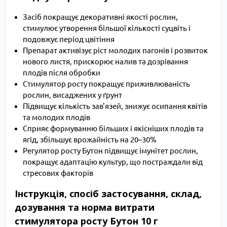
Засіб покращує декоративні якості рослин,
стимулює утворення більшої кількості суцвіть і
подовжує період цвітіння
Препарат активізує ріст молодих пагонів і розвиток
нового листя, прискорює налив та дозрівання
плодів після обробки
Стимулятор росту покращує приживлюваність
рослин, висаджених у ґрунт
Підвищує кількість зав'язей, знижує осипання квітів
та молодих плодів
Сприяє формуванню більших і якісніших плодів та
ягід, збільшує врожайність на 20–30%
Регулятор росту Бутон підвищує імунітет рослин,
покращує адаптацію культур, що постраждали від
стресових факторів
Інструкція, спосіб застосування, склад,
дозування та норма витрати
стимулятора росту Бутон 10 г