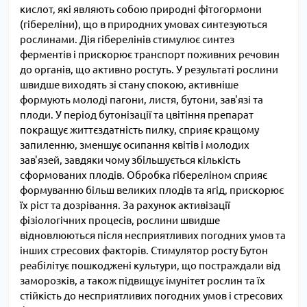
кислот, які являють собою природні фітогормони
(гібереліни), що в природних умовах синтезуються
рослинами. Дія гіберелінів стимулює синтез
ферментів і прискорює транспорт поживних речовин
до органів, що активно ростуть. У результаті рослини
швидше виходять зі стану спокою, активніше
формують молоді пагони, листя, бутони, зав'язі та
плоди. У період бутонізації та цвітіння препарат
покращує життєздатність пилку, сприяє кращому
запиленню, зменшує осипання квітів і молодих
зав'язей, завдяки чому збільшується кількість
сформованих плодів. Обробка гібереліном сприяє
формуванню більш великих плодів та ягід, прискорює
їх ріст та дозрівання. За рахунок активізації
фізіологічних процесів, рослини швидше
відновлюються після несприятливих погодних умов та
інших стресових факторів. Стимулятор росту Бутон
реабілітує пошкоджені культури, що постраждали від
заморозків, а також підвищує імунітет рослин та їх
стійкість до несприятливих погодних умов і стресових