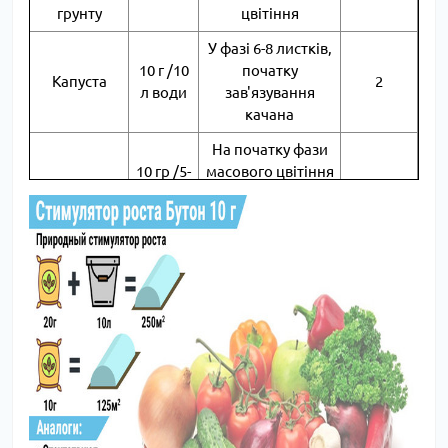
грунту
цвітіння
У фазі 6-8 листків,
10 г /10
початку
Капуста
2
л води
зав'язування
качана
На початку фази
10 гр /5-
масового цвітіння
Картопля
10 л
і через 7 днів
2
води
після першої
обробки
20 гр
У фазах
Квасоля
/14 л
бутонізації і
2
води
початку цвітіння
У фазах
Горох
10 г /10
бутонізації і
2
овочевий
л води
початку цвітіння
10 гр /5-
Обприскування в