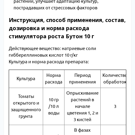
растений, улучшает адаптацию культур,
пострадавших от стрессовых факторов
Инструкция, способ применения, состав,
дозировка и норма расхода
стимулятора роста Бутон 10 г
Действующее вещество: натриевые соли
гиббереллиновых кислот 10 г/кг
Культура и норма расхода препарата:
Норма
Период
Количество
Культура
расхода
применения
обработок
Опрыскивание
Томаты
10 гр
растений в
открытого и
/10 л
начале
3
защищенного
воды
цветения 1, 2 и
грунта
3 кистей
В фазах