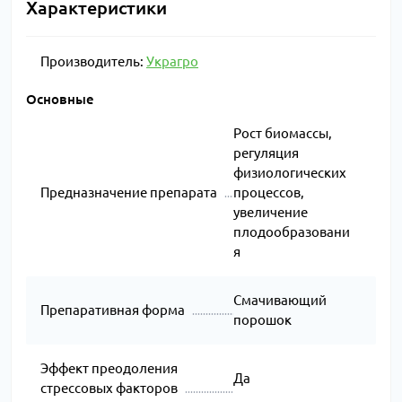
воды
Характеристики
малина
завязей
В фазе
Производитель:
Украгро
массового
Груша, вишня,
10 гр
цветения и
Основные
слива,
/10 л
повторно
2
яблоня
воды
после
Рост биомассы,
опадания
регуляция
лепестков
физиологических
Предназначение препарата
процессов,
увеличение
плодообразовани
я
Смачивающий
Препаративная форма
порошок
Эффект преодоления
Да
стрессовых факторов