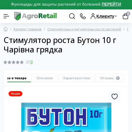
Фунгициды для защиты растений от болезней
ПЕРЕЙТИ
0
Клиенту
Каталог товаров
Стимуляторы и регуляторы роста растений
Пр
Стимулятор роста Бутон 10 г
Чарівна грядка
0
Все о товаре
Описание
Характеристики
Отзывы
0
Акция