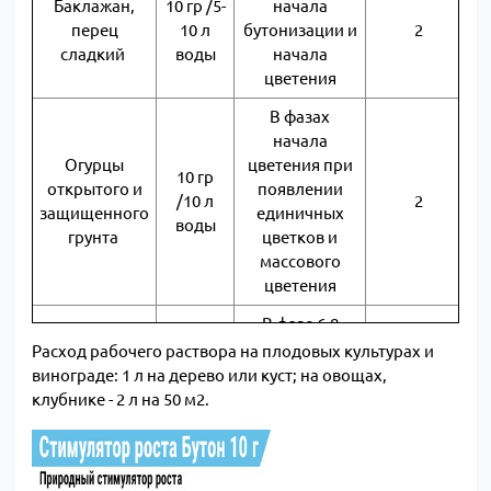
Баклажан,
10 гр /5-
начала
перец
10 л
бутонизации и
2
сладкий
воды
начала
цветения
В фазах
начала
Огурцы
цветения при
10 гр
открытого и
появлении
/10 л
2
защищенного
единичных
воды
грунта
цветков и
массового
цветения
В фазе 6-8
10 гр
листьев,
Расход рабочего раствора на плодовых культурах и
Капуста
/10 л
начала
2
винограде: 1 л на дерево или куст; на овощах,
воды
завязывания
клубнике - 2 л на 50 м2.
кочана
В начале фазы
массового