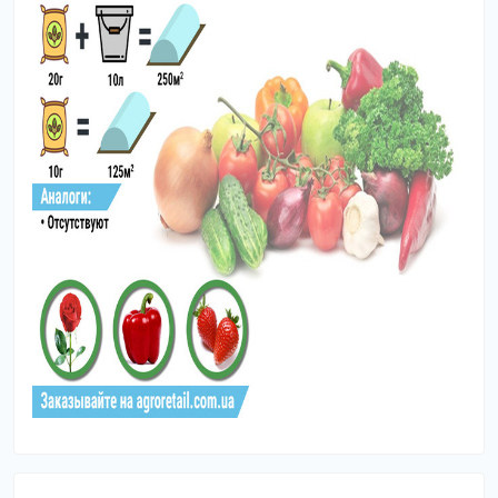
10 гр /5-
цветения и
Картофель
10 л
2
через 7 дней
воды
после первой
обработки
В фазах
20 гр
бутонизации и
Фасоль
/14 л
2
начала
воды
цветения
В фазах
10 гр
Горох
бутонизации и
/10 л
2
овощной
начала
воды
цветения
10 гр /5-
Опрыскивание
Виноград
10 л
в конце
1
воды
цветения
Смородина
В фазах
10 гр /5-
черная и
бутонизации и
10 л
2
красная,
зеленых