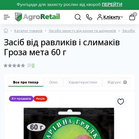
Фунгіциди для захисту рослин від хвороб
ПЕРЕЙТ
И
0
Клієнту
Каталог товарів
Засоби захисту від комах та шкідників
Засоби ві
Засіб від равликів і слимаків
Гроза мета 60 г
0
Все про товар
Опис
Характеристики
Відгуки
0
Хіт продажів
Акція