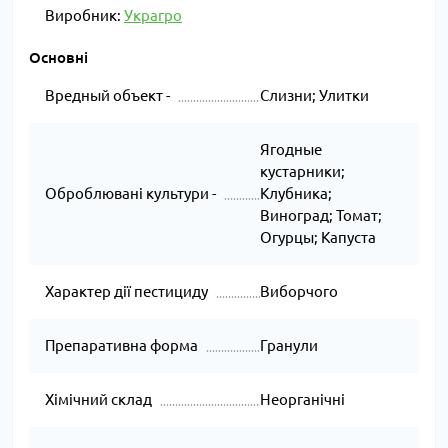
Виробник:
Украгро
Основні
Вредный объект -
Слизни; Улитки
Ягодные
кустарники;
Оброблювані культури -
Клубника;
Виноград; Томат;
Огурцы; Капуста
Характер дії пестициду
Виборчого
Препаративна форма
Гранули
Хімічний склад
Неорганічні