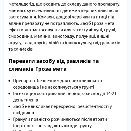
метальдегід, що входить до складу даного препарату,
має високу ефективність і діє вже з перших днів після
застосування. Комахи, дощові черв'яки та птиці під
вплив препарату не потрапляють. Засіб Гроза мета
ефективно застосовується для захисту яблуні, груші,
смородини, малини, винограду, полуниці, вишні,
агрусу, гладіолусів, лілій та інших культур від равликів
та слимаків.
Переваги засобу від равликів та
слимаків Гроза мета
Препарат є безпечним для навколишнього
середовища і не накопичується у грунті
Інсектицид має тривалий період захисної дії 14-21
день тижнів
Засіб не викликає перехресної резистентності у
шкідників
Гранули повністю розчиняються після втрати
інертності і не завдають шкоди грунту