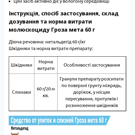
Цей засіб активно діє у вологому середовищі
Інструкція, спосіб застосування, склад
дозування та норма витрати
молюскоциду Гроза мета 60 г
Діюча речовина: метальдегід 60 г/кг
Шкідники та норма витрати препарату:
Норма
Шкідники
Особливості застосування
витрати
Гранули препарату розсипати
по поверхні грунту міжрядь,
60 г/20 м
Слимаки
доріжок, у місцях
кв.
пересування, притулків і
розмноження шкідників