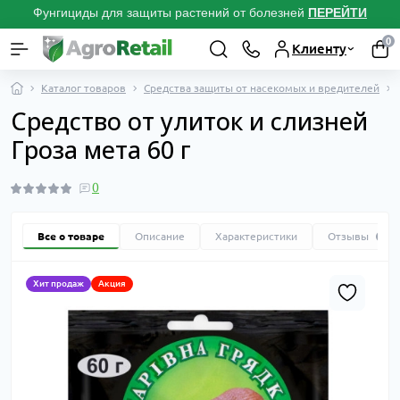
Фунгициды для защиты растений от болезней
ПЕРЕЙТИ
0
Клиенту
Каталог товаров
Средства защиты от насекомых и вредителей
Средство от улиток и слизней
Гроза мета 60 г
0
Все о товаре
Описание
Характеристики
Отзывы
0
Хит продаж
Акция