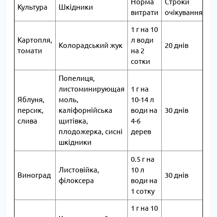
Норма
Строки
Культура
Шкідники
витрати
очікування
1 г на 10
Картопля,
л води
Колорадський жук
20 днів
томати
на 2
сотки
Попелиця,
листоминирующая
1 г на
Яблуня,
моль,
10-14 л
персик,
каліфорнійська
води на
30 днів
слива
щитівка,
4-6
плодожерка, сисні
дерев
шкідники
0.5 г на
Листовійка,
10 л
Виноград
30 днів
філоксера
води на
1 сотку
1 г на 10