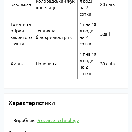
Колорадський жук,
л води
Баклажан
20 днів
попелиці
на 2
сотки
Томати та
1 г на 10
огірки
Теплична
л води
3 дні
закритого
білокрилка, тріпс
на 2
грунту
сотки
1 г на 10
л води
Хміль
Попелиця
30 днів
на 2
сотки
Характеристики
Виробник:
Presence Technology