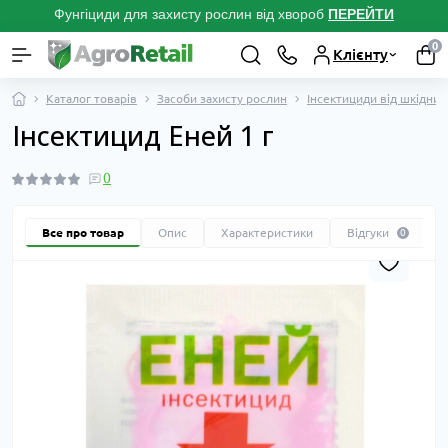
Фунгіциди для захисту рослин від хвороб
ПЕРЕЙТ
И
0
Клієнту
Каталог товарів
Засоби захисту рослин
Інсектициди від шкідник
Інсектицид Еней 1 г
0
Все про товар
Опис
Характеристики
Відгуки
0