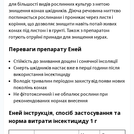
для більшості видів рослинних культур з метою
знищення комах шкідників. Діюча речовина миттєво
поглинається рослинами і проникає через листя і
коріння, що дозволяє знищити навіть потай-живих
комах під листом і в грунті. Також з препаратом
готують отруйні принади для знищення мурах.
Переваги препарату Еней
Стійкість до змивання дощем і сонячної інсоляції
Смерть шкідників настає вже в перші години після
використання інсектициду
Володіє тривалим періодом захисту від появи нових
поколінь комах
Не фітотоксичний і не обпалює рослини при
рекомендованих нормах внесення
Еней інструкція, спосіб застосування та
норма витрати інсектициду 1 г