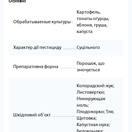
Основні
Картофель,
томаты огурцы,
Обрабатываемые культуры -
яблоня, груша,
капуста
Характер дії пестициду
Суцільного
Порошок, що
Препаративна форма
змочується
Колорадский жук;
Листовертки;
Минирующая
моль;
Плодожорки; Тля;
Шкідливий об'єкт
Щитовка;
Капустная муха;
Белокрылка;