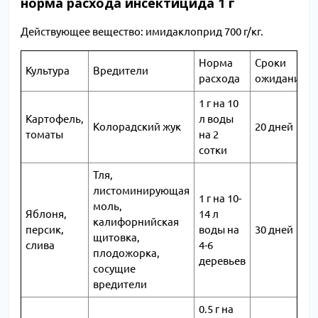
норма расхода инсектицида 1 г
Действующее вещество: имидаклоприд 700 г/кг.
Норма
Сроки
Культура
Вредители
расхода
ожидания
1 г на 10
Картофель,
л воды
Колорадский жук
20 дней
томаты
на 2
сотки
Тля,
листоминирующая
1 г на 10-
моль,
Яблоня,
14 л
калифорнийская
персик,
воды на
30 дней
щитовка,
слива
4-6
плодожорка,
деревьев
сосущие
вредители
0.5 г на