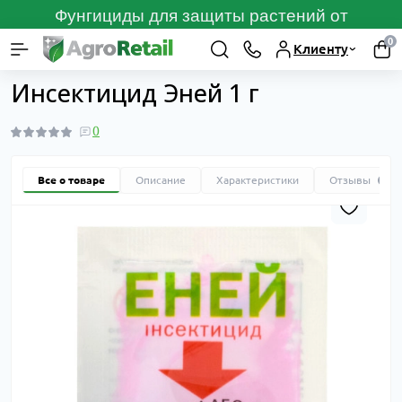
Фунгициды для защиты растений от
болезней
ПЕРЕЙТИ
0
Клиенту
Каталог товаров
Средства защиты растений
Инсектициды от вр
Инсектицид Эней 1 г
0
Все о товаре
Описание
Характеристики
Отзывы
0