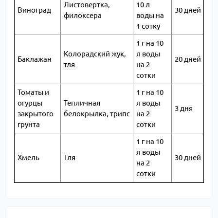
Листовертка,
10 л
Виноград
30 дней
филоксера
воды на
1 сотку
1 г на 10
Колорадский жук,
л воды
Баклажан
20 дней
тля
на 2
сотки
Томаты и
1 г на 10
огурцы
Тепличная
л воды
3 дня
закрытого
белокрылка, трипс
на 2
грунта
сотки
1 г на 10
л воды
Хмель
Тля
30 дней
на 2
сотки