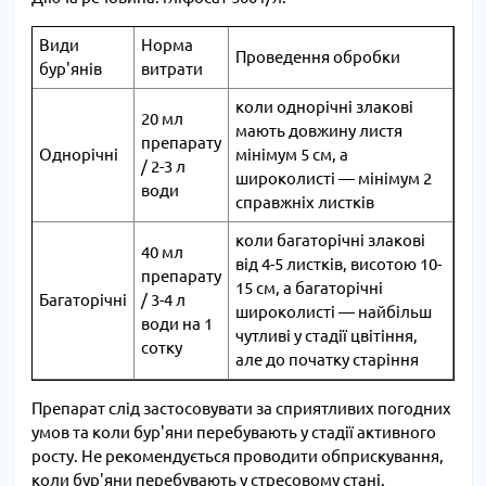
Види
Норма
Проведення обробки
бур'янів
витрати
коли однорічні злакові
20 мл
мають довжину листя
препарату
Однорічні
мінімум 5 см, а
/ 2-3 л
широколисті ― мінімум 2
води
справжніх листків
коли багаторічні злакові
40 мл
від 4-5 листків, висотою 10-
препарату
15 см, а багаторічні
Багаторічні
/ 3-4 л
широколисті ― найбільш
води на 1
чутливі у стадії цвітіння,
сотку
але до початку старіння
Препарат слід застосовувати за сприятливих погодних
умов та коли бур'яни перебувають у стадії активного
росту. Не рекомендується проводити обприскування,
коли бур'яни перебувають у стресовому стані.