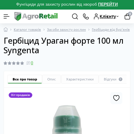
Фунгіциди для захисту рослин від хвороб
ПЕРЕЙТ
И
0
Клієнту
Каталог товарів
Засоби захисту рослин
Гербіциди від бур'янів
Гербіцид Ураган форте 100 мл
Syngenta
0
Все про товар
Опис
Характеристики
Відгуки
0
Хіт продажів