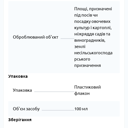
Площі, призначені
під посів чи
посадку овочевих
культур і картоплі,
міжряддя садів та
Оброблюваний об'єкт
виноградників,
землі
несільськогоспода
рського
призначення
Упаковка
Пластиковий
Упаковка
флакон
Об'єм засобу
100 мл
Зберігання