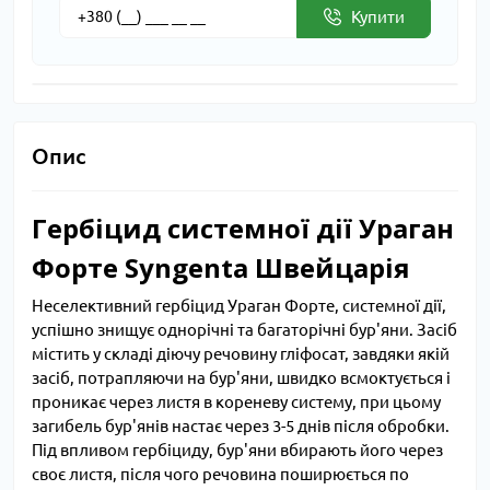
Купити
Опис
Гербіцид системної дії Ураган
Форте Syngenta Швейцарія
Неселективний гербіцид Ураган Форте, системної дії,
успішно знищує однорічні та багаторічні бур'яни. Засіб
містить у складі діючу речовину гліфосат, завдяки якій
засіб, потрапляючи на бур'яни, швидко всмоктується і
проникає через листя в кореневу систему, при цьому
загибель бур'янів настає через 3-5 днів після обробки.
Під впливом гербіциду, бур'яни вбирають його через
своє листя, після чого речовина поширюється по