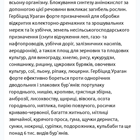
всьому організму. Блокування синтезу амінокислот за
допомогою цієї речовини викликає загибель рослин.
Гербіцид Ураган форте призначений для обробки
відкритих колекторно-дренажних та зрошувальних
мереж та їх узбіччя, земель несільськогосподарського
призначення (смуги відчуження леп, газо- та
нафтопроводів, узбіччя доріг, залізничних насипів,
аеродромів), а також площ для зернових та плодових
культур, для винограду, хмелю, рису, кукурудзи,
соняшнику, рицину, цукрових буряків, овочевих
культур, сої, льону, ріпаку, люцерни. Гербіцид Ураган
форте ефективно бореться проти однорічних
дводольних і злакових бур'янів: портулаку
городнього, мишію, кропиви, грястиця збірна,
амброзії, лисохвоству, щириці, вівсюга, осота
городнього, мятлика, пирію повзучого, росички
криваво-червоної, багаття житнього, мітлиці
звичайної, курячого проса, гума, щучки дерниста,
сумки, мокриці, суріпки, подорожника, кульбаби та ще
понад 6 тис. видів бур'янів.