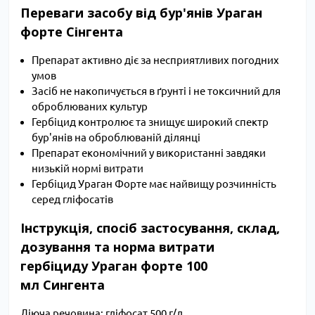
Переваги засобу від бур'янів Ураган
форте Сінгента
Препарат активно діє за несприятливих погодних
умов
Засіб не накопичується в ґрунті і не токсичний для
оброблюваних культур
Гербіцид контролює та знищує широкий спектр
бур'янів на оброблюваній ділянці
Препарат економічний у використанні завдяки
низькій нормі витрати
Гербіцид Ураган Форте має найвищу розчинність
серед гліфосатів
Інструкція, спосіб застосування, склад,
дозування та норма витрати
гербіциду Ураган форте 100
мл Сингента
Діюча речовина: гліфосат 500 г/л.