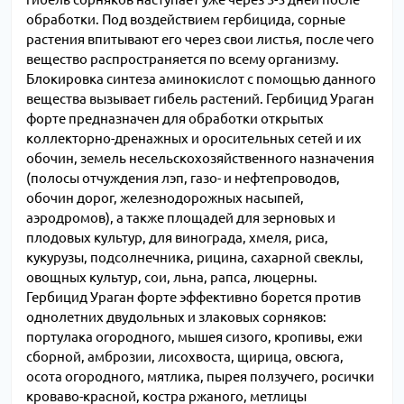
обработки. Под воздействием гербицида, сорные
растения впитывают его через свои листья, после чего
вещество распространяется по всему организму.
Блокировка синтеза аминокислот с помощью данного
вещества вызывает гибель растений. Гербицид Ураган
форте предназначен для обработки открытых
коллекторно-дренажных и оросительных сетей и их
обочин, земель несельскохозяйственного назначения
(полосы отчуждения лэп, газо- и нефтепроводов,
обочин дорог, железнодорожных насыпей,
аэродромов), а также площадей для зерновых и
плодовых культур, для винограда, хмеля, риса,
кукурузы, подсолнечника, рицина, сахарной свеклы,
овощных культур, сои, льна, рапса, люцерны.
Гербицид Ураган форте эффективно борется против
однолетних двудольных и злаковых сорняков:
портулака огородного, мышея сизого, кропивы, ежи
сборной, амброзии, лисохвоста, щирица, овсюга,
осота огородного, мятлика, пырея ползучего, росички
кроваво-красной, костра ржаного, метлицы