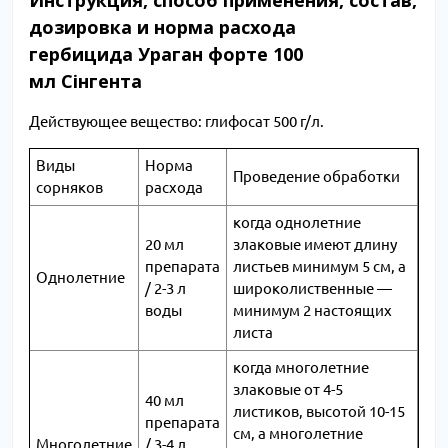
Инструкция, способ применения, состав,
дозировка и норма расхода
гербицида Ураган форте 100
мл Сінгента
Действующее вещество: глифосат 500 г/л.
Виды
Норма
Проведение обработки
сорняков
расхода
когда однолетние
20 мл
злаковые имеют длину
препарата
листьев минимум 5 см, а
Однолетние
/ 2-3 л
широколиственные ―
воды
минимум 2 настоящих
листа
когда многолетние
злаковые от 4-5
40 мл
листиков, высотой 10-15
препарата
см, а многолетние
Многолетние
/ 3-4 л