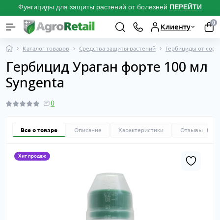
Фунгициды для защиты растений от болезней
ПЕРЕЙТИ
0
Клиенту
Каталог товаров
Средства защиты растений
Гербициды от сорн
Гербицид Ураган форте 100 мл
Syngenta
0
Все о товаре
Описание
Характеристики
Отзывы
0
Хит продаж