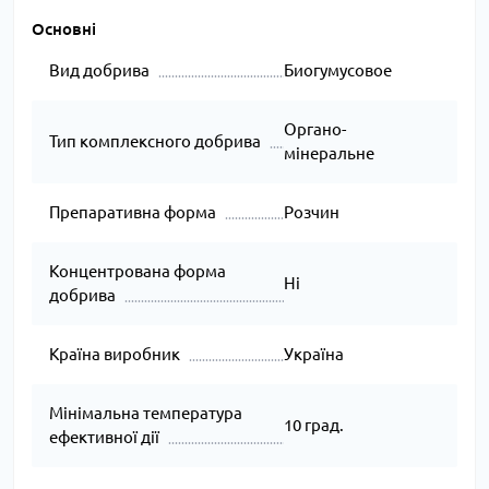
Основні
Вид добрива
Биогумусовое
Органо-
Тип комплексного добрива
мінеральне
Препаративна форма
Розчин
Концентрована форма
Ні
добрива
Країна виробник
Україна
Мінімальна температура
10 град.
ефективної дії