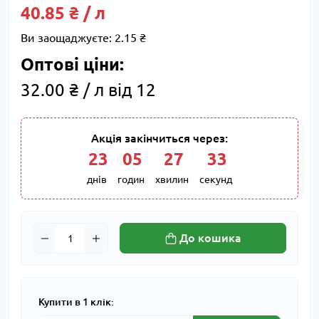
40.85 ₴ / л
Ви заощаджуєте:
2.15 ₴
Оптові ціни:
32.00 ₴ / л від 12
Акція закінчиться через:
23
:
05
:
27
:
32
днів
годин
хвилин
секунд
До кошика
Купити в 1 клік: