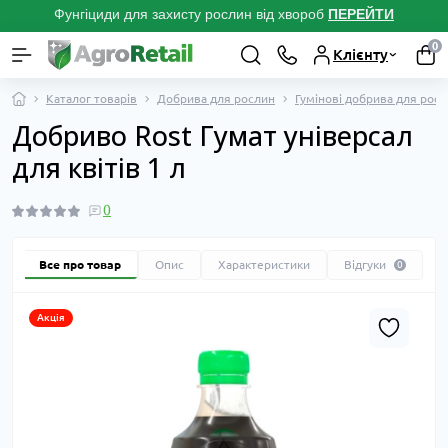
Фунгіциди для захисту рослин від хвороб
ПЕРЕЙТ
И
0
Клієнту
Каталог товарів
Добрива для рослин
Гумінові добрива для рос
Добриво Rost Гумат універсал
для квітів 1 л
0
Все про товар
Опис
Характеристики
Відгуки
0
Акція