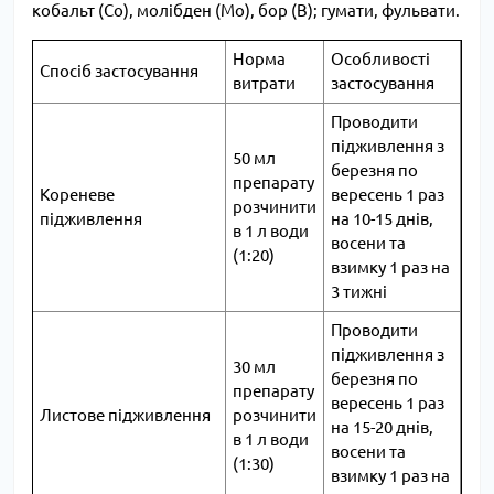
кобальт (Co), молібден (Mo), бор (B); гумати, фульвати.
Норма
Особливості
Спосіб застосування
витрати
застосування
Проводити
підживлення з
50 мл
березня по
препарату
Кореневе
вересень 1 раз
розчинити
підживлення
на 10-15 днів,
в 1 л води
восени та
(1:20)
взимку 1 раз на
3 тижні
Проводити
підживлення з
30 мл
березня по
препарату
вересень 1 раз
Листове підживлення
розчинити
на 15-20 днів,
в 1 л води
восени та
(1:30)
взимку 1 раз на