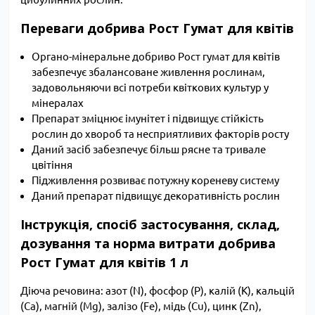
Переваги добрива Рост Гумат для квітів
Органо-мінеральне добриво Рост гумат для квітів
забезпечує збалансоване живлення рослинам,
задовольняючи всі потреби квіткових культур у
мінералах
Препарат зміцнює імунітет і підвищує стійкість
рослин до хвороб та несприятливих факторів росту
Даний засіб забезпечує більш рясне та тривале
цвітіння
Підживлення розвиває потужну кореневу систему
Даний препарат підвищує декоративність рослин
Інструкція, спосіб застосування, склад,
дозування та норма витрати добрива
Рост Гумат для квітів 1 л
Діюча речовина: азот (N), фосфор (P), калій (K), кальцій
(Ca), магній (Mg), залізо (Fe), мідь (Cu), цинк (Zn),