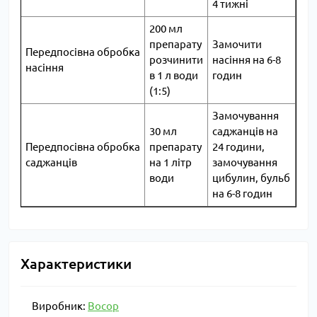
4 тижні
200 мл
препарату
Замочити
Передпосівна обробка
розчинити
насіння на 6-8
насіння
в 1 л води
годин
(1:5)
Замочування
30 мл
саджанців на
Передпосівна обробка
препарату
24 години,
саджанців
на 1 літр
замочування
води
цибулин, бульб
на 6-8 годин
Характеристики
Виробник:
Восор