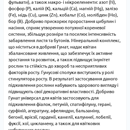
фульвати), а також макро- і мікроелементи: азот (N),
фосфор (P), калій (K), кальцій (Ca), магній (Mg), залізо
(Fe), мідь (Cu), цинк (Zn), кобальт (Co), молібден (Mo),
бор (B). Добриво прискорює проростання цибулин і
насіння, сприяє утворенню потужної кореневої
системи, збільшує розміри та посилює інтенсивність
забарвлення листя та бутонів. Мінеральний комплекс,
що міститься в добриві Гумат, надає квітам
збалансоване живлення, що забезпечує їх активне
зростання та розвиток, а також підвищує імунітет
рослин та стійкість до хвороб та несприятливих
факторів росту. Гумусові сполуки виступають у ролі
стимулятора росту. В результаті застосування даного
підживлення рослини набувають здорового вигляду і
підвищують свої декоративні властивості. Добриво
Гумат універсал для квітів застосовують для
підживлення фіалок, петуній, спатифілуму, герані,
сурфіній, агератуму, афеляндри, бальзаміну,
бегонії, врієзії, гарденії, камелії, калумнеї, лобелії,
фуксії, хої, цикламену, а також для квіткових
цибулинних рослин.