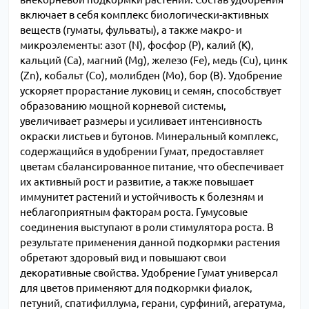
включает в себя комплекс биологически-активных
веществ (гуматы, фульваты), а также макро- и
микроэлементы: азот (N), фосфор (P), калий (K),
кальций (Ca), магний (Mg), железо (Fe), медь (Cu), цинк
(Zn), кобальт (Co), молибден (Mo), бор (B). Удобрение
ускоряет прорастание луковиц и семян, способствует
образованию мощной корневой системы,
увеличивает размеры и усиливает интенсивность
окраски листьев и бутонов. Минеральный комплекс,
содержащийся в удобрении Гумат, предоставляет
цветам сбалансированное питание, что обеспечивает
их активный рост и развитие, а также повышает
иммунитет растений и устойчивость к болезням и
неблагоприятным факторам роста. Гумусовые
соединения выступают в роли стимулятора роста. В
результате применения данной подкормки растения
обретают здоровый вид и повышают свои
декоративные свойства. Удобрение Гумат универсал
для цветов применяют для подкормки фиалок,
петуний, спатифиллума, герани, сурфиний, агератума,