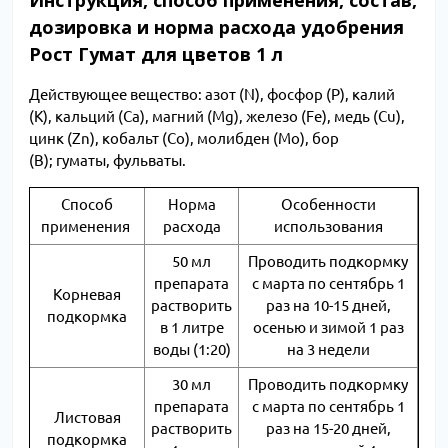
Инструкция, способ применения, состав,
дозировка и норма расхода удобрения
Рост Гумат для цветов 1 л
Действующее вещество: азот (N), фосфор (P), калий
(K), кальций (Ca), магний (Mg), железо (Fe), медь (Cu),
цинк (Zn), кобальт (Co), молибден (Mo), бор
(B); гуматы, фульваты.
Способ
Норма
Особенности
применения
расхода
использования
50 мл
Проводить подкормку
препарата
с марта по сентябрь 1
Корневая
растворить
раз на 10-15 дней,
подкормка
в 1 литре
осенью и зимой 1 раз
воды (1:20)
на 3 недели
30 мл
Проводить подкормку
препарата
с марта по сентябрь 1
Листовая
растворить
раз на 15-20 дней,
подкормка