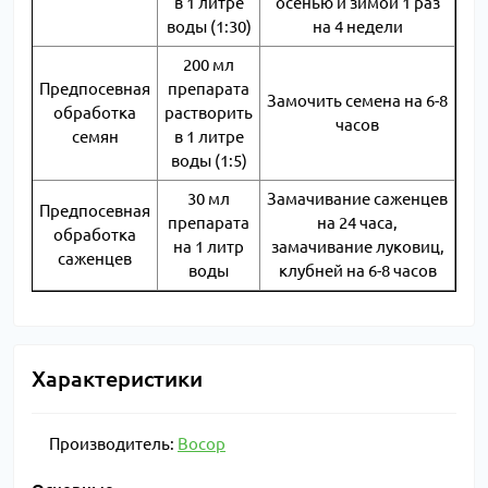
в 1 литре
осенью и зимой 1 раз
воды (1:30)
на 4 недели
200 мл
Предпосевная
препарата
Замочить семена на 6-8
обработка
растворить
часов
семян
в 1 литре
воды (1:5)
30 мл
Замачивание саженцев
Предпосевная
препарата
на 24 часа,
обработка
на 1 литр
замачивание луковиц,
саженцев
воды
клубней на 6-8 часов
Характеристики
Производитель:
Восор