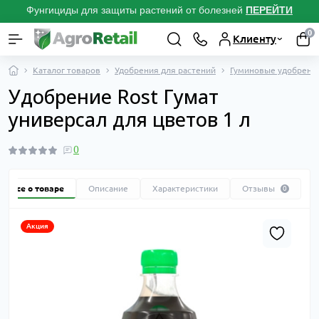
Фунгициды для защиты растений от болезней
ПЕРЕЙТИ
0
Клиенту
Каталог товаров
Удобрения для растений
Гуминовые удобрения
Удобрение Rost Гумат
универсал для цветов 1 л
0
Все о товаре
Описание
Характеристики
Отзывы
0
Акция