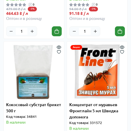
0
0
479.00 ₴ / л
94.00 ₴ / л
-3%
-3%
464.63 ₴ / л
91.18 ₴ / л
Оптом и в розницу
Оптом и в розницу
Акция
Кокосовый субстрат брикет
Концентрат от муравьев
500 г
Фронтлайн 5 мл Швидка
Код товара: 34841
допомога
В наличии
Код товара: 331572
В наличии