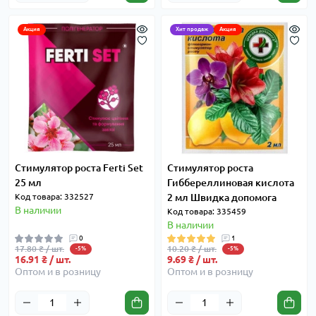
Акция
Хит продаж
Акция
Стимулятор роста Ferti Set
Стимулятор роста
25 мл
Гиббереллиновая кислота
Код товара: 332527
2 мл Швидка допомога
В наличии
Код товара: 335459
В наличии
0
1
17.80 ₴ / шт.
10.20 ₴ / шт.
-5%
-5%
16.91 ₴ / шт.
9.69 ₴ / шт.
Оптом и в розницу
Оптом и в розницу