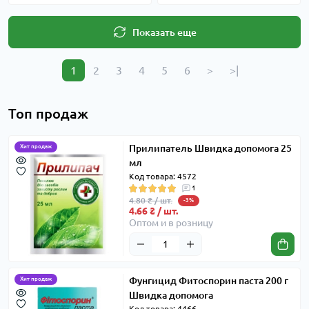
Показать еще
1
2
3
4
5
6
>
>|
Топ продаж
Прилипатель Швидка допомога 25
Хит продаж
мл
Код товара: 4572
1
4.80 ₴ / шт.
-3%
4.66 ₴ / шт.
Оптом и в розницу
Фунгицид Фитоспорин паста 200 г
Хит продаж
Швидка допомога
Код товара: 4466