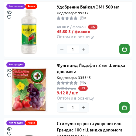
Удобрение Байкал ЭМ1 500 мл
Хит продаж
Акция
Код товара: 99217
0
48.00 ₴ / флакон
-5%
45.60 ₴ / флакон
Оптом и в розницу
Фунгицид Йодофит 2 мл Швидка
Хит продаж
допомога
Код товара: 335545
0
9.40 ₴ / шт.
-3%
9.12 ₴ / шт.
Оптом и в розницу
Стимулятор роста укоренитель
Хит продаж
Акция
Грандис 100 г Швидка допомога
Код товара: 53227