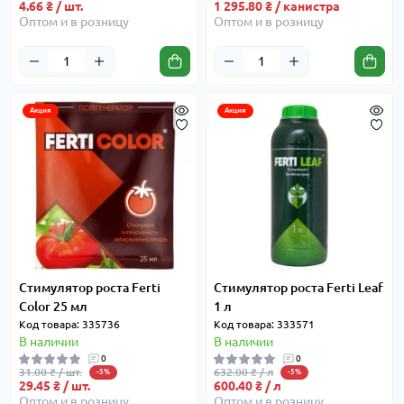
4.66 ₴ / шт.
1 295.80 ₴ / канистра
Оптом и в розницу
Оптом и в розницу
Акция
Акция
Стимулятор роста Ferti
Стимулятор роста Ferti Leaf
Color 25 мл
1 л
Код товара: 335736
Код товара: 333571
В наличии
В наличии
0
0
31.00 ₴ / шт.
632.00 ₴ / л
-5%
-5%
29.45 ₴ / шт.
600.40 ₴ / л
Оптом и в розницу
Оптом и в розницу