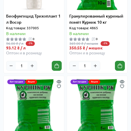
Биофунгицид Трихоплант 1
Гранулированный куриный
л Восор
помёт Курник 10 кг
Код товара: 337005
Код товара: 4865
В наличии
В наличии
0
0
96.00 ₴ / л
369.00 ₴ / мешок
-3%
-5%
93.12 ₴ / л
350.55 ₴ / мешок
Оптом и в розницу
Оптом и в розницу
Хит продаж
Акция
Хит продаж
Акция