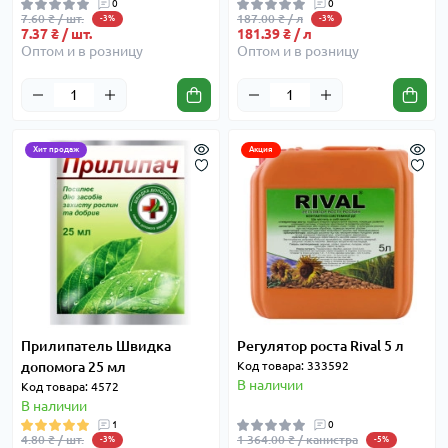
0
0
7.60 ₴ / шт.
187.00 ₴ / л
-3%
-3%
7.37 ₴ / шт.
181.39 ₴ / л
Оптом и в розницу
Оптом и в розницу
Хит продаж
Акция
Прилипатель Швидка
Регулятор роста Rival 5 л
допомога 25 мл
Код товара: 333592
В наличии
Код товара: 4572
В наличии
1
0
4.80 ₴ / шт.
1 364.00 ₴ / канистра
-3%
-5%