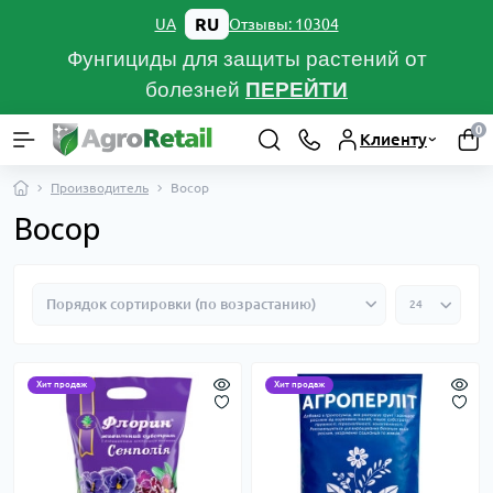
RU
Отзывы: 10304
UA
Фунгициды для защиты растений от
болезней
ПЕРЕЙТИ
0
Клиенту
Производитель
Восор
Восор
Хит продаж
Хит продаж