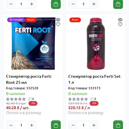
Хит продаж
Акция
Акция
Стимулятор роста Ferti
Стимулятор роста Ferti Set
Root 25 мл
1 л
Код товара: 332528
Код товара: 333573
В наличии
В наличии
0
0
42.40 ₴ / шт.
337.00 ₴ / л
-5%
-5%
40.28 ₴ / шт.
320.15 ₴ / л
Оптом и в розницу
Оптом и в розницу