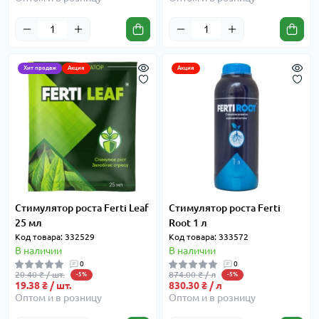
Хит продаж
Акция
Акция
Стимулятор роста Ferti Leaf
Стимулятор роста Ferti
25 мл
Root 1 л
Код товара: 332529
Код товара: 333572
В наличии
В наличии
0
0
20.40 ₴ / шт.
874.00 ₴ / л
-5%
-5%
19.38 ₴ / шт.
830.30 ₴ / л
Оптом и в розницу
Оптом и в розницу