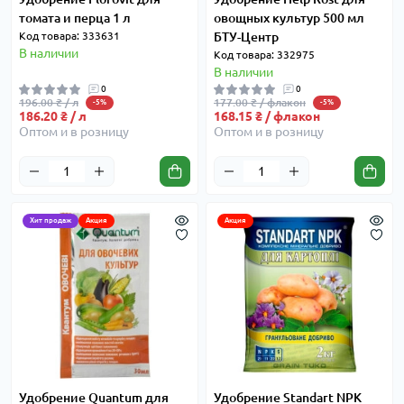
томата и перца 1 л
овощных культур 500 мл
Код товара: 333631
БТУ-Центр
В наличии
Код товара: 332975
В наличии
0
0
196.00 ₴ / л
177.00 ₴ / флакон
-5%
-5%
186.20 ₴ / л
168.15 ₴ / флакон
Оптом и в розницу
Оптом и в розницу
Хит продаж
Акция
Акция
Удобрение Quantum для
Удобрение Standart NPK