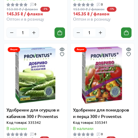
0
0
153.00 ₴ / флакон
153.00 ₴ / флакон
-5%
-5%
145.35 ₴ / флакон
145.35 ₴ / флакон
Оптом и в розницу
Оптом и в розницу
Акция
Акция
Удобрение для огурцов и
Удобрение для помидоров
кабачков 300 г Proventus
и перца 300 г Proventus
Код товара: 335342
Код товара: 335341
В наличии
В наличии
0
0