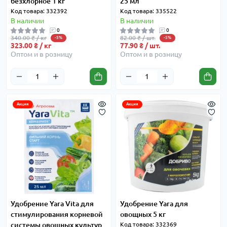
безхлорное 1 кг
25 мл
Код товара: 332392
Код товара: 335522
В наличии
В наличии
0
0
340.00 ₴ / кг
82.00 ₴ / шт.
-5%
-5%
323.00 ₴ / кг
77.90 ₴ / шт.
Оптом и в розницу
Оптом и в розницу
Акция
Акция
Удобрение Yara Vita для
Удобрение Yara для
стимулирования корневой
овощных 5 кг
системы овощных культур
Код товара: 332369