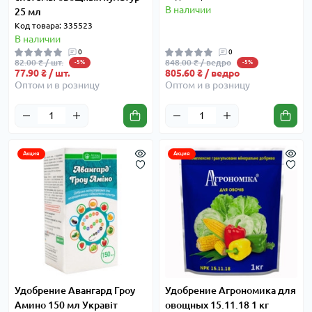
В наличии
25 мл
Код товара: 335523
В наличии
0
0
82.00 ₴ / шт.
848.00 ₴ / ведро
-5%
-5%
77.90 ₴ / шт.
805.60 ₴ / ведро
Оптом и в розницу
Оптом и в розницу
Акция
Акция
Удобрение Авангард Гроу
Удобрение Агрономика для
Амино 150 мл Укравіт
овощных 15.11.18 1 кг