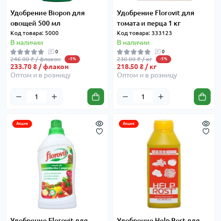
Удобрение Biopon для
Удобрение Florovit для
овощей 500 мл
томата и перца 1 кг
Код товара: 5000
Код товара: 333123
В наличии
В наличии
0
0
246.00 ₴ / флакон
230.00 ₴ / кг
-5%
-5%
233.70 ₴ / флакон
218.50 ₴ / кг
Оптом и в розницу
Оптом и в розницу
Акция
Акция
Удобрение Florovit для
Удобрение Help Rost для