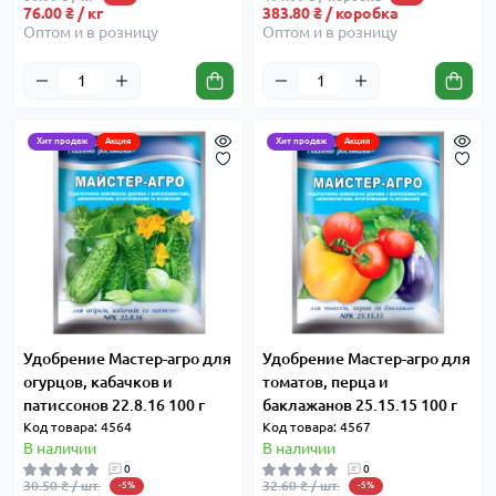
76.00 ₴ / кг
383.80 ₴ / коробка
Оптом и в розницу
Оптом и в розницу
Хит продаж
Акция
Хит продаж
Акция
Удобрение Мастер-агро для
Удобрение Мастер-агро для
огурцов, кабачков и
томатов, перца и
патиссонов 22.8.16 100 г
баклажанов 25.15.15 100 г
Код товара: 4564
Код товара: 4567
В наличии
В наличии
0
0
30.50 ₴ / шт.
32.60 ₴ / шт.
-5%
-5%