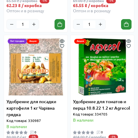
65.50 ₴ / коробка
69.00 ₴ / коробка
-5%
-5%
62.23 ₴ / коробка
65.55 ₴ / коробка
Оптом и в розницу
Оптом и в розницу
Хит продаж
Акция
Акция
Удобрение для посадки
Удобрение для томатов и
картофеля 1 кг Чарівна
перца 10.8.22 1.2 кг Agrecol
грядка
Код товара: 334705
В наличии
Код товара: 330987
В наличии
0
0
80.00 ₴ / кг
404.00 ₴ / коробка
-5%
-5%