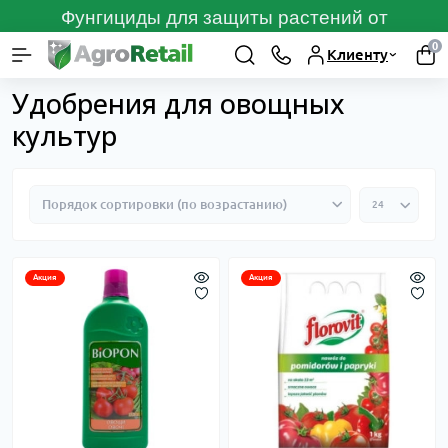
Фунгициды для защиты растений от
болезней
ПЕРЕЙТИ
0
Клиенту
Каталог товаров
Удобрения для растений
Удобрения для овощн
Удобрения для овощных
культур
Акция
Акция