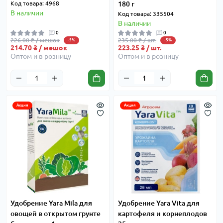
Код товара: 4968
180 г
В наличии
Код товара: 335504
В наличии
0
0
226.00 ₴ / мешок
235.00 ₴ / шт.
-5%
-5%
214.70 ₴ / мешок
223.25 ₴ / шт.
Оптом и в розницу
Оптом и в розницу
Акция
Акция
Удобрение Yara Mila для
Удобрение Yara Vita для
овощей в открытом грунте
картофеля и корнеплодов