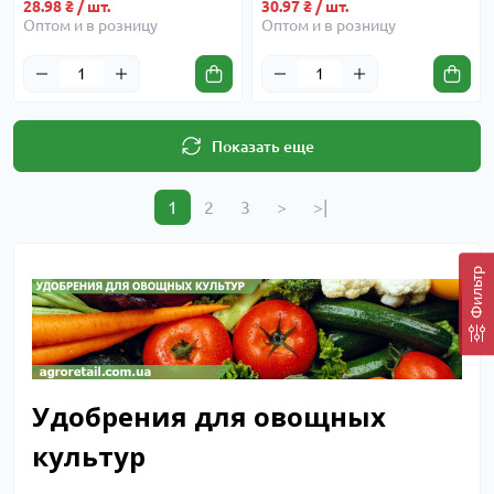
28.98 ₴ / шт.
30.97 ₴ / шт.
Оптом и в розницу
Оптом и в розницу
Показать еще
1
2
3
>
>|
Фильтр
Удобрения для овощных
культур