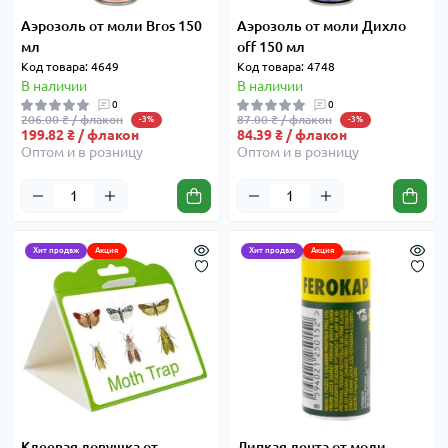
Аэрозоль от моли Bros 150
Аэрозоль от моли Дихло
мл
off 150 мл
Код товара: 4649
Код товара: 4748
В наличии
В наличии
0
0
206.00 ₴ / флакон
87.00 ₴ / флакон
-3%
-3%
199.82 ₴ / флакон
84.39 ₴ / флакон
Оптом и в розницу
Оптом и в розницу
Хит продаж
Акция
Хит продаж
Акция
Клеевая ловушка от
Липкая лента от моли