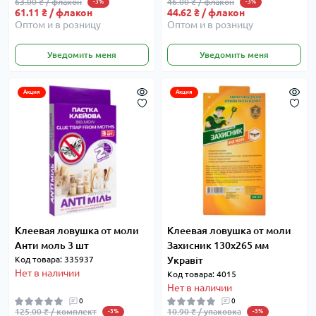
63.00 ₴ / флакон
46.00 ₴ / флакон
-3%
-3%
61.11 ₴ / флакон
44.62 ₴ / флакон
Оптом и в розницу
Оптом и в розницу
Уведомить меня
Уведомить меня
Акция
Акция
Клеевая ловушка от моли
Клеевая ловушка от моли
Анти моль 3 шт
Захисник 130x265 мм
Код товара: 335937
Укравіт
Нет в наличии
Код товара: 4015
Нет в наличии
0
0
125.00 ₴ / комплект
10.90 ₴ / упаковка
-3%
-3%