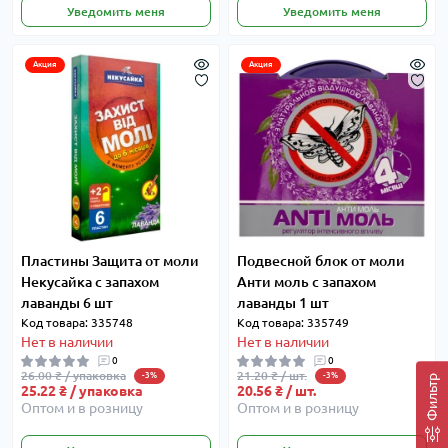
Уведомить меня
Уведомить меня
Акция
Акция
Пластины Защита от моли
Подвесной блок от моли
Некусайка с запахом
Анти моль с запахом
лаванды 6 шт
лаванды 1 шт
Код товара: 335748
Код товара: 335749
Нет в наличии
Нет в наличии
0
0
26.00 ₴ / упаковка
21.20 ₴ / шт.
-3%
-3%
Фильтр
25.22 ₴ / упаковка
20.56 ₴ / шт.
Оптом и в розницу
Оптом и в розницу