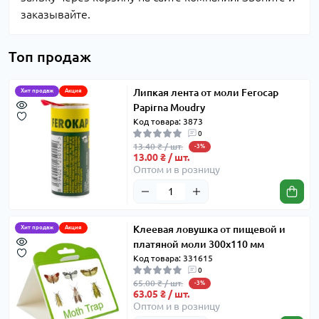
заказывайте.
Топ продаж
Липкая лента от моли Ferocap
Хит продаж
Акция
Papirna Moudry
Код товара: 3873
0
13.40 ₴ / шт.
-3%
13.00 ₴ / шт.
Оптом и в розницу
Клеевая ловушка от пищевой и
Хит продаж
Акция
платяной моли 300x110 мм
Код товара: 331615
0
65.00 ₴ / шт.
-3%
63.05 ₴ / шт.
Оптом и в розницу