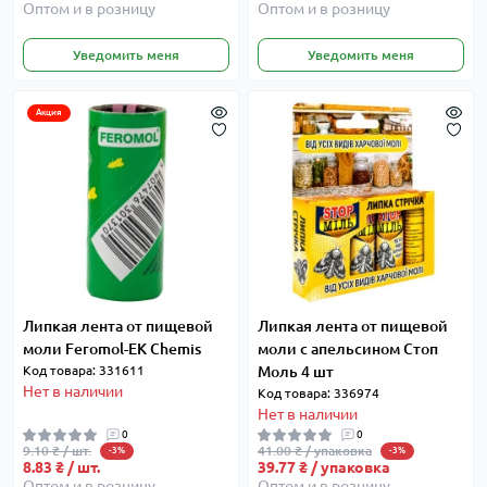
Оптом и в розницу
Оптом и в розницу
Уведомить меня
Уведомить меня
Акция
Липкая лента от пищевой
Липкая лента от пищевой
моли Feromol-EK Chemis
моли с апельсином Стоп
Код товара: 331611
Моль 4 шт
Нет в наличии
Код товара: 336974
Нет в наличии
0
0
9.10 ₴ / шт.
41.00 ₴ / упаковка
-3%
-3%
8.83 ₴ / шт.
39.77 ₴ / упаковка
Оптом и в розницу
Оптом и в розницу