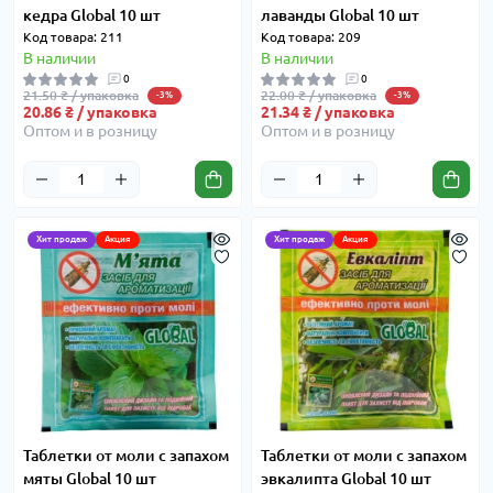
кедра Global 10 шт
лаванды Global 10 шт
Код товара: 211
Код товара: 209
В наличии
В наличии
0
0
21.50 ₴ / упаковка
22.00 ₴ / упаковка
-3%
-3%
20.86 ₴ / упаковка
21.34 ₴ / упаковка
Оптом и в розницу
Оптом и в розницу
Хит продаж
Акция
Хит продаж
Акция
Таблетки от моли с запахом
Таблетки от моли с запахом
мяты Global 10 шт
эвкалипта Global 10 шт