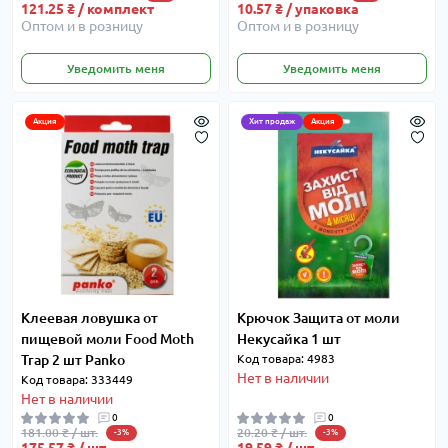
121.25 ₴ / комплект
10.57 ₴ / упаковка
Оптом и в розницу
Оптом и в розницу
Уведомить меня
Уведомить меня
Акция
Хит продаж
Акция
Клеевая ловушка от
Крючок Защита от моли
пищевой моли Food Moth
Некусайка 1 шт
Trap 2 шт Panko
Код товара: 4983
Нет в наличии
Код товара: 333449
Нет в наличии
0
0
181.00 ₴ / шт.
20.20 ₴ / шт.
-3%
-3%