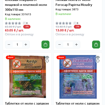
пищевой и платяной моли
Ferocap Papirna Moudry
300x110 мм
Код товара: 3873
В наличии
Код товара: 331615
В наличии
0
0
65.00 ₴ / шт.
13.40 ₴ / шт.
-3%
-3%
63.05 ₴ / шт.
13.00 ₴ / шт.
Оптом и в розницу
Оптом и в розницу
Акция
Акция
Таблетки от моли с запахом
Таблетки от моли с запахом