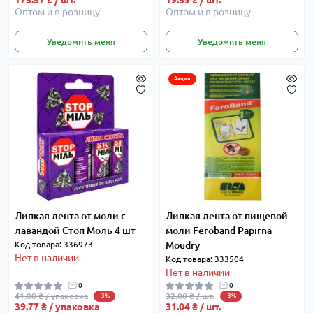
175.57 ₴ / шт.
19.59 ₴ / шт.
Оптом и в розницу
Оптом и в розницу
Уведомить меня
Уведомить меня
Акция
Липкая лента от моли с
Липкая лента от пищевой
лавандой Стоп Моль 4 шт
моли Feroband Papirna
Код товара: 336973
Moudry
Нет в наличии
Код товара: 333504
Нет в наличии
0
0
41.00 ₴ / упаковка
32.00 ₴ / шт.
-3%
-3%
39.77 ₴ / упаковка
31.04 ₴ / шт.