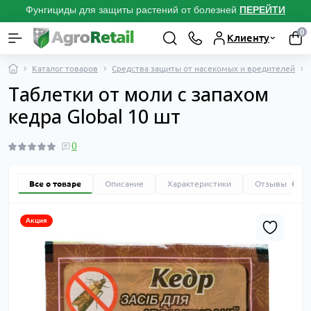
Фунгициды для защиты растений от болезней
ПЕРЕЙТИ
0
Клиенту
Каталог товаров
Средства защиты от насекомых и вредителей
Таблетки от моли с запахом
кедра Global 10 шт
0
Все о товаре
Описание
Характеристики
Отзывы
0
Акция