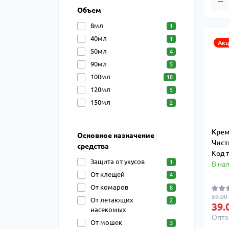
Объем
8мл
1
40мл
1
Акц
50мл
4
90мл
5
100мл
18
120мл
5
150мл
2
Крем
Основное назначение
Чист
средства
Код 
Защита от укусов
1
В на
От клещей
4
От комаров
8
59.00
От летающих
2
39.
насекомых
Опто
От мошек
3