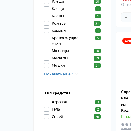
Клещи
20
Опто
Клещи
1
Клопы
1
Комары
31
комары
1
Кровососущие
5
Акц
мухи
Мокрецы
10
Москиты
19
Мошки
21
Показать еще 1
Спре
Тип средства
клещ
Аэрозоль
3
мл
Гель
2
Код т
В на
Спрей
26
149.0