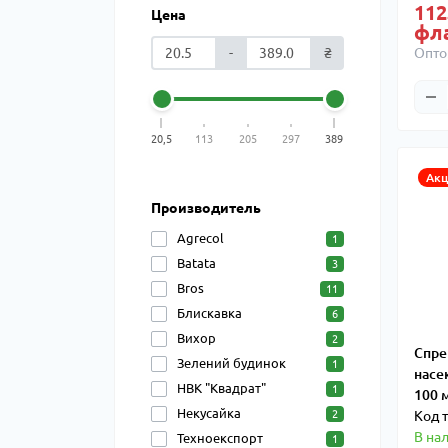
112
Цена
фл
-
₴
Опто
20,5
113
205
297
389
Акц
Производитель
Agrecol
1
Batata
3
Bros
11
Блискавка
6
Вихор
2
Спре
Зелений будинок
1
насе
НВК "Квадрат"
1
100 
Некусайка
Код 
2
В на
Техноекспорт
1