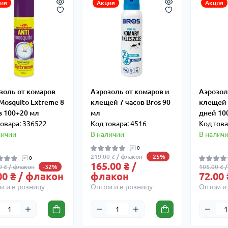
ия
Акция
Акция
золь от комаров
Аэрозоль от комаров и
Аэрозол
 Mosquito Extreme 8
клещей 7 часов Bros 90
клещей 
в 100+20 мл
мл
дней 10
товара: 336522
Код товара: 4516
Код това
личии
В наличии
В налич
0
219.00 ₴ / флакон
-25%
0
165.00 ₴ /
0 ₴ / флакон
105.00 ₴ 
-32%
00 ₴ / флакон
флакон
72.00
м и в розницу
Оптом и в розницу
Оптом и 