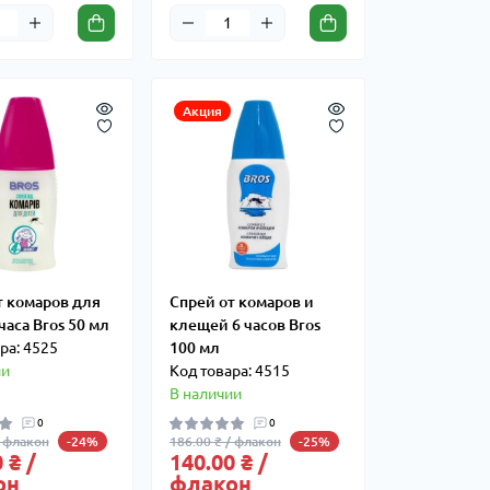
Акция
т комаров для
Спрей от комаров и
часа Bros 50 мл
клещей 6 часов Bros
ра: 4525
100 мл
ии
Код товара: 4515
В наличии
0
0
/ флакон
186.00 ₴ / флакон
-24%
-25%
 ₴ /
140.00 ₴ /
он
флакон