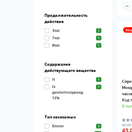
Продолжительность
действия
Акц
3час
1
7час
1
8час
1
Содержание
действующего вещества
N
1
Спре
N-
1
Mosqu
диэтилтолуамид
часо
15%
Код 
В на
Тип насекомых
62.00
Блохи
3
43.