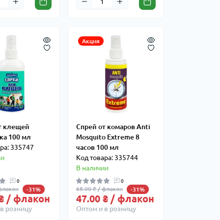
Акция
т клещей
Спрей от комаров Anti
ка 100 мл
Mosquito Extreme 8
ра: 335747
часов 100 мл
ии
Код товара: 335744
В наличии
0
0
 флакон
68.00 ₴ / флакон
-31%
-31%
 ₴ / флакон
47.00 ₴ / флакон
в розницу
Оптом и в розницу