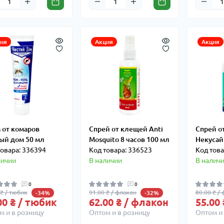
ия
Акция
Акция
 от комаров
Спрей от клещей Anti
Спрей о
ый дом 50 мл
Mosquito 8 часов 100 мл
Некусай
товара: 336394
Код товара: 336523
Код това
личии
В наличии
В налич
0
0
 ₴ / тюбик
91.00 ₴ / флакон
80.00 ₴ /
-34%
-32%
00 ₴ / тюбик
62.00 ₴ / флакон
55.00
м и в розницу
Оптом и в розницу
Оптом и 