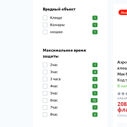
Вредный объект
Акц
Клещи
1
Комары
1
мошки
1
Максимальное время
защиты
Аэро
2час
1
клещ
3час
4
Max 
3 часа
1
Код 
В на
4час
5
5час
1
276.0
6час
10
208
7час
1
фл
8час
6
Опто