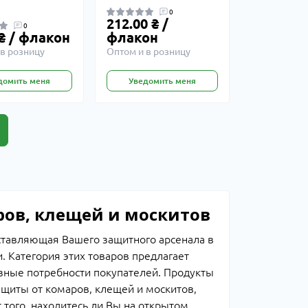
0
212.00 ₴ /
0
 ₴ / флакон
флакон
в розницу
Оптом и в розницу
домить меня
Уведомить меня
ров, клещей и москитов
оставляющая Вашего защитного арсенала в
 Категория этих товаров предлагает
зные потребности покупателей. Продукты
щиты от комаров, клещей и москитов,
 того, находитесь ли Вы на открытом