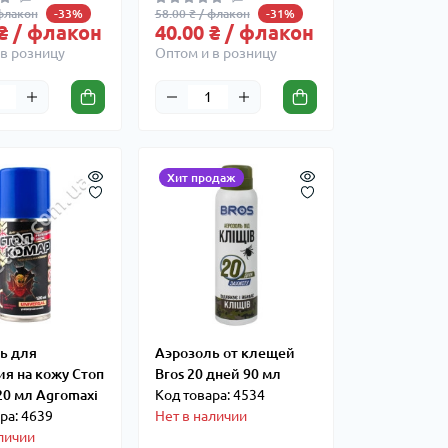
 флакон
58.00 ₴ / флакон
-33%
-31%
 ₴ / флакон
40.00 ₴ / флакон
в розницу
Оптом и в розницу
Хит продаж
ь для
Аэрозоль от клещей
ия на кожу Стоп
Bros 20 дней 90 мл
20 мл Agromaxi
Код товара: 4534
ра: 4639
Нет в наличии
личии