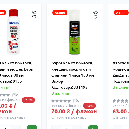
ия
Акция
Акция
золь от комаров,
Аэрозоль от комаров,
Аэрозол
ей и мошек Bros
клещей, москитов и
мошек и
8 часов 90 мл
слепней 4 часа 150 мл
ZanZara 
товара: 0135
Вихор
Код това
личии
Код товара: 331493
В налич
В наличии
0
0 ₴ / флакон
-25%
0
.00 ₴ /
106.00 ₴ / флакон
93.00 ₴ /
-34%
акон
70.00 ₴ / флакон
63.00
м и в розницу
Оптом и в розницу
Оптом и 