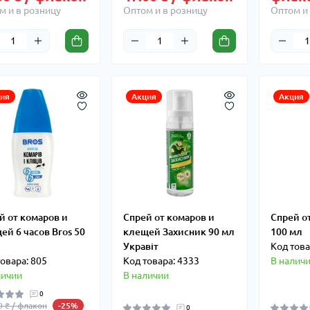
м и в розницу
Оптом и в розницу
Оптом и 
ия
Акция
Акция
й от комаров и
Спрей от комаров и
Спрей о
ей 6 часов Bros 50
клещей Захисник 90 мл
100 мл
Укравіт
Код това
овара: 805
Код товара: 4333
В налич
личии
В наличии
0
0 ₴ / флакон
-25%
0