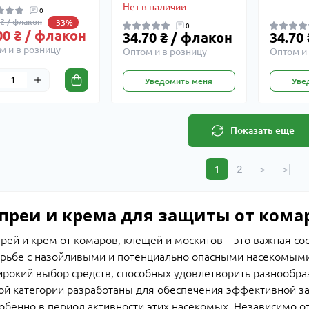
Нет в наличии
0
 ₴ / флакон
-33%
0
00 ₴ / флакон
34.70 ₴ / флакон
34.70
м и в розницу
Оптом и в розницу
Оптом и 
Уведомить меня
Уве
Показать еще
1
2
>
>|
преи и крема для защиты от кома
рей и крем от комаров, клещей и москитов – это важная с
рьбе с назойливыми и потенциально опасными насекомыми.
рокий выбор средств, способных удовлетворить разнообра
ой категории разработаны для обеспечения эффективной за
обенно в период активности этих насекомых. Независимо от