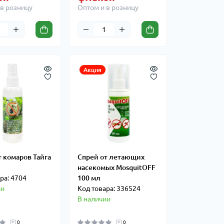
в розницу
Оптом и в розницу
Акция
т комаров Тайга
Спрей от летающих
насекомых MosquitOFF
ра: 4704
100 мл
ии
Код товара: 336524
В наличии
0
0