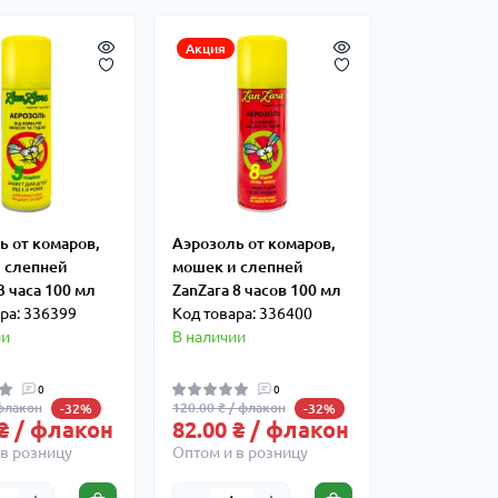
Акция
ь от комаров,
Аэрозоль от комаров,
 слепней
мошек и слепней
3 часа 100 мл
ZanZara 8 часов 100 мл
ра: 336399
Код товара: 336400
ии
В наличии
0
0
 флакон
120.00 ₴ / флакон
-32%
-32%
 ₴ / флакон
82.00 ₴ / флакон
в розницу
Оптом и в розницу