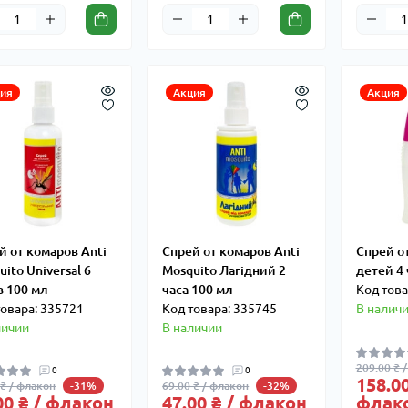
ия
Акция
Акция
й от комаров Anti
Спрей от комаров Anti
Спрей о
ito Universal 6
Mosquito Лагідний 2
детей 4 
в 100 мл
часа 100 мл
Код това
товара: 335721
Код товара: 335745
В налич
личии
В наличии
209.00 ₴ 
0
0
158.00
 ₴ / флакон
69.00 ₴ / флакон
-31%
-32%
00 ₴ / флакон
47.00 ₴ / флакон
флак