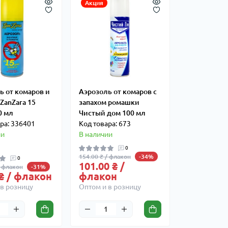
Акция
ь от комаров и
Аэрозоль от комаров с
ZanZara 15
запахом ромашки
0 мл
Чистый дом 100 мл
ра: 336401
Код товара: 673
ии
В наличии
0
154.00 ₴ / флакон
-34%
0
101.00 ₴ /
/ флакон
-31%
 ₴ / флакон
флакон
в розницу
Оптом и в розницу