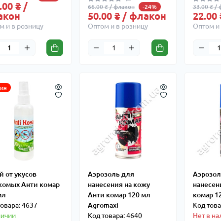
.00 ₴ /
66.00 ₴ / флакон
33.00 ₴ /
-24%
акон
50.00 ₴ / флакон
22.00
м и в розницу
Оптом и в розницу
Оптом и 
ия
й от укусов
Аэрозоль для
Аэрозол
комых Анти комар
нанесения на кожу
нанесен
мл
Анти комар 120 мл
комар 1
товара: 4637
Agromaxi
Код това
личии
Код товара: 4640
Нет в на