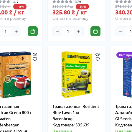
0
0
 ₴ / кг
362.00 ₴ / кг
378.00 ₴ /
-10%
-10%
.00 ₴ / кг
325.80 ₴ / кг
340.20
м и в розницу
Оптом и в розницу
Оптом и 
Хит пр
а газонная
Трава газонная Resilient
Трава га
ican Green 800 г
Blue Lawn 1 кг
Альпийс
saaten
Barenbrug
Gl Seeds
denberger
Код товара: 335639
Код това
товара: 335954
В наличии
В налич