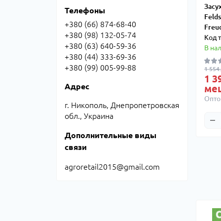
Засу
Телефоны
Feld
+380 (66) 874-68-40
Freu
+380 (98) 132-05-74
Код 
+380 (63) 640-59-36
В на
+380 (44) 333-69-36
+380 (99) 005-99-88
1 554
1 3
Адрес
ме
Опто
г. Никополь, Днепропетровская
обл., Украина
Дополнительные виды
связи
agroretail2015@gmail.com