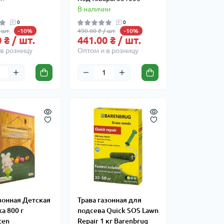
В наличии
0
0
 шт.
490.00 ₴ / шт.
-10%
-10%
 ₴ / шт.
441.00 ₴ / шт.
в розницу
Оптом и в розницу
зонная Детская
Трава газонная для
а 800 г
подсева Quick SOS Lawn
ten
Repair 1 кг Barenbrug