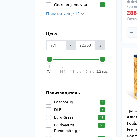
Овсяница овечья
9
320.00
288
Показать еще 12
Опто
Цена
-
₴
7,1
564
1,1 тыс.
1,7 тыс.
2,2 тыс.
Производитель
Barenbrug
6
DLF
5
Трав
Amer
Euro Grass
19
Feld
Feldsaaten
60
Freu
Freudenberger
Код 