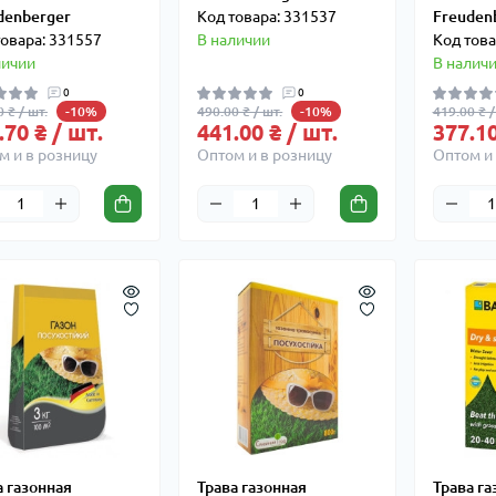
denberger
Код товара: 331537
Freuden
товара: 331557
В наличии
Код това
личии
В налич
0
0
 ₴ / шт.
490.00 ₴ / шт.
419.00 ₴ /
-10%
-10%
.70 ₴ / шт.
441.00 ₴ / шт.
377.10
м и в розницу
Оптом и в розницу
Оптом и 
а газонная
Трава газонная
Трава га