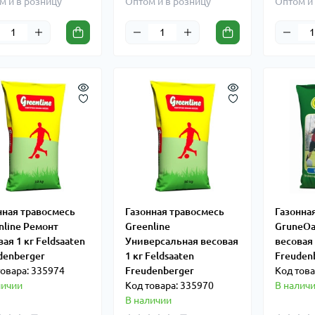
м и в розницу
Оптом и в розницу
Оптом и 
нная травосмесь
Газонная травосмесь
Газонна
nline Ремонт
Greenline
GruneOa
ая 1 кг Feldsaaten
Универсальная весовая
весовая 
denberger
1 кг Feldsaaten
Freuden
товара: 335974
Freudenberger
Код това
личии
Код товара: 335970
В налич
В наличии