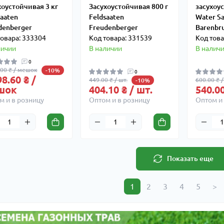
хоустойчивая 3 кг
Засухоустойчивая 800 г
засухоу
saaten
Feldsaaten
Water Sa
denberger
Freudenberger
Barenbr
товара: 333304
Код товара: 331539
Код това
личии
В наличии
В налич
0
.00 ₴ / мешок
-10%
0
98.60 ₴ /
449.00 ₴ / шт.
600.00 ₴ /
-10%
шок
404.10 ₴ / шт.
540.00
м и в розницу
Оптом и в розницу
Оптом и 
Показать еще
1
2
3
4
5
>