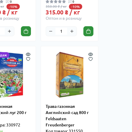
0
0
 кг
350.00 ₴ / кг
-10%
-10%
 ₴ / кг
315.00 ₴ / кг
в розницу
Оптом и в розницу
одаж
зонная
Трава газонная
кий луг 200 г
Английский сад 800 г
Feldsaaten
ра: 330972
Freudenberger
ии
Код товара: 331550