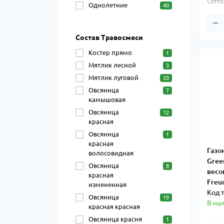
Опто
Однолетние
40
Состав Травосмеси
Костер прямо
1
Мятлик лесной
3
Мятлик луговой
20
Овсяница
7
камышовая
Овсяница
12
красная
Овсяница
1
красная
Газо
волосовидная
Gree
Овсяница
8
весов
красная
Freu
измененная
Код 
Овсяница
19
В на
красная красная
Овсяница красня
1