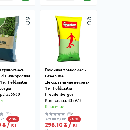
я травосмесь
Газонная травосмесь
eld Низкорослая
Greenline
1 кг Feldsaaten
Декоративная весовая
berger
1 кг Feldsaaten
ра: 335960
Freudenberger
ии
Код товара: 335973
В наличии
0
0
 кг
329.00 ₴ / кг
-10%
-10%
 ₴ / кг
296.10 ₴ / кг