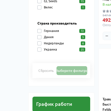
GL Seeds
15
В на
Велес
1
547.00
492
Страна производитель
Опто
Германия
72
Дания
5
Нидерланды
6
Украина
25
Сбросить
Выберите фильтры
Трав
График работи
Быст
Feld