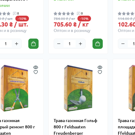
личии
0
0
 ₴ / шт.
784.00 ₴ / кг
114.00 ₴ /
-10%
-10%
.30 ₴ / шт.
705.60 ₴ / кг
102.60
м и в розницу
Оптом и в розницу
Оптом и 
а газонная
Трава газонная Гольф
Трава га
рый ремонт 800 г
800 г Feldsaaten
площадк
saaten
Freudenberger
Ffeldsaa