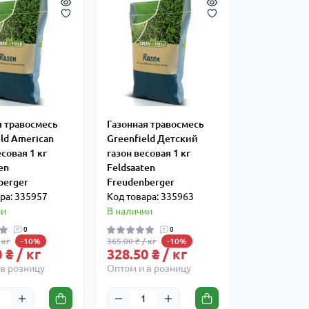
я травосмесь
Газонная травосмесь
ld American
Greenfield Детский
совая 1 кг
газон весовая 1 кг
en
Feldsaaten
berger
Freudenberger
ра: 335957
Код товара: 335963
ии
В наличии
0
0
 кг
365.00 ₴ / кг
-10%
-10%
 ₴ / кг
328.50 ₴ / кг
в розницу
Оптом и в розницу