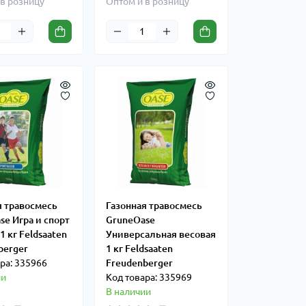
в розницу
Оптом и в розницу
я травосмесь
Газонная травосмесь
se Игра и спорт
GruneOase
1 кг Feldsaaten
Универсальная весовая
berger
1 кг Feldsaaten
ра: 335966
Freudenberger
ии
Код товара: 335969
В наличии