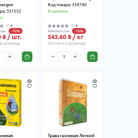
bergen
Код товара: 334740
ра: 331552
В наличии
ии
0
0
 шт.
604.00 ₴ / кг
-10%
-10%
 ₴ / шт.
543.60 ₴ / кг
в розницу
Оптом и в розницу
зонная
Трава газонная Легкий