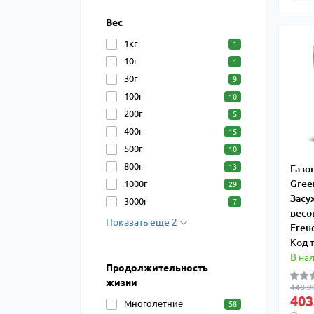
Вес
1кг
1
10г
1
30г
9
100г
10
200г
5
400г
15
500г
10
800г
13
Газо
Gree
1000г
29
Засу
3000г
7
весов
Показать еще 2
Freu
Код 
В на
Продолжительность
жизни
448.00
403
Многолетние
58