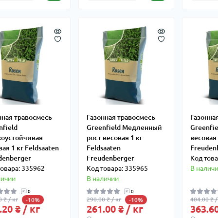
нная травосмесь
Газонная травосмесь
Газонна
nfield
Greenfield Медленный
Greenfi
хоустойчивая
рост весовая 1 кг
весовая 
ая 1 кг Feldsaaten
Feldsaaten
Freuden
denberger
Freudenberger
Код това
товара: 335962
Код товара: 335965
В налич
личии
В наличии
0
0
 ₴ / кг
290.00 ₴ / кг
404.00 ₴ /
-10%
-10%
.20 ₴ / кг
261.00 ₴ / кг
363.60