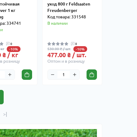
стойчивая
уход 800 г Feldsaaten
ver 1 кг
Freudenberger
ug
Код товара: 331548
ра: 334741
В наличии
ии
0
0
 кг
530.00 ₴ / шт.
-10%
-10%
 ₴ / кг
477.00 ₴ / шт.
в розницу
Оптом и в розницу
>|