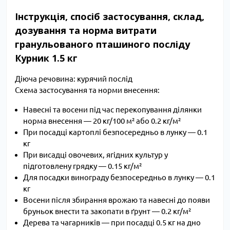
Інструкція, спосіб застосування, склад,
дозування та норма витрати
гранульованого пташиного посліду
Курник 1.5 кг
Діюча речовина: курячий послід
Схема застосування та норми внесення:
Навесні та восени під час перекопування ділянки
норма внесення — 20 кг/100 м² або 0.2 кг/м²
При посадці картоплі безпосередньо в лунку — 0.1
кг
При висадці овочевих, ягідних культур у
підготовлену грядку — 0.15 кг/м²
Для посадки винограду безпосередньо в лунку — 0.1
кг
Восени після збирання врожаю та навесні до появи
бруньок внести та закопати в ґрунт — 0.2 кг/м²
Дерева та чагарників — при посадці 0.5 кг на дно