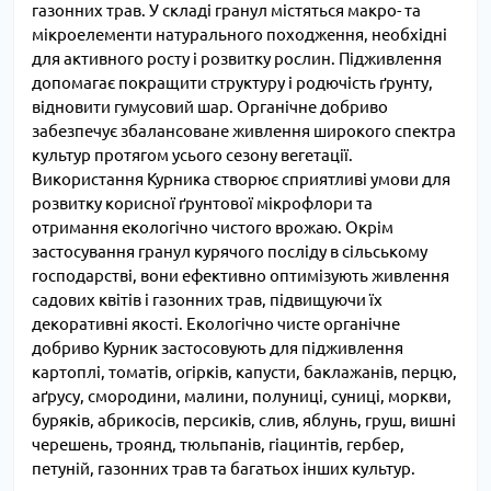
газонних трав. У складі гранул містяться макро- та
мікроелементи натурального походження, необхідні
для активного росту і розвитку рослин. Підживлення
допомагає покращити структуру і родючість ґрунту,
відновити гумусовий шар. Органічне добриво
забезпечує збалансоване живлення широкого спектра
культур протягом усього сезону вегетації.
Використання Курника створює сприятливі умови для
розвитку корисної ґрунтової мікрофлори та
отримання екологічно чистого врожаю. Окрім
застосування гранул курячого посліду в сільському
господарстві, вони ефективно оптимізують живлення
садових квітів і газонних трав, підвищуючи їх
декоративні якості. Екологічно чисте органічне
добриво Курник застосовують для підживлення
картоплі, томатів, огірків, капусти, баклажанів, перцю,
аґрусу, смородини, малини, полуниці, суниці, моркви,
буряків, абрикосів, персиків, слив, яблунь, груш, вишні
черешень, троянд, тюльпанів, гіацинтів, гербер,
петуній, газонних трав та багатьох інших культур.