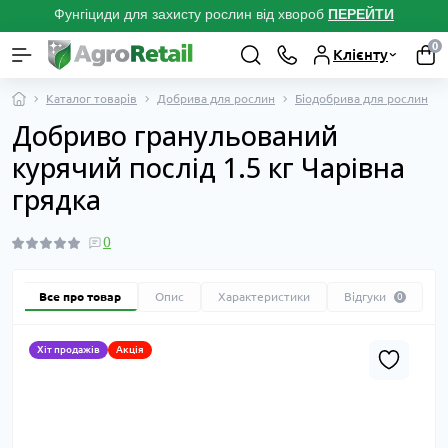
Фунгіциди для захисту рослин від хвороб
ПЕРЕЙТ
И
0
Клієнту
Каталог товарів
Добрива для рослин
Біодобрива для рослин
Добриво гранульований
курячий послід 1.5 кг Чарівна
грядка
0
Все про товар
Опис
Характеристики
Відгуки
0
Хіт продажів
Акція