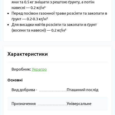
ями та 0.5 кг змішати з рештою ґрунту, а потім
навесні — 0.2 кг/м²
Перед посівом газонної трави розсіяти та закопати в
ґрунт — 0.2-0.3 кг/м²
Для висадки квітів розсіяти та закопати в ґрунт
(восени та навесні) — 0.2 кг/м²
Характеристики
Виробник:
Украгро
Основні
Вид добрива -
Пташиний послід
Призначення
Універсальне