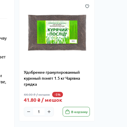
чву
ает
Удобрение гранулированный
и
куриный помёт 1.5 кг Чарівна
ве,
грядка
44.00 ₴ / мешок
-5%
41.80 ₴ / мешок
В корзину