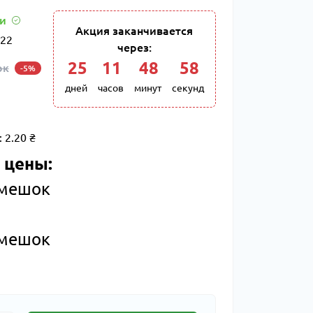
ии
Акция заканчивается
22
через:
25
11
48
58
ок
-5%
дней
часов
минут
секунд
:
2.20 ₴
 цены:
 мешок
 мешок