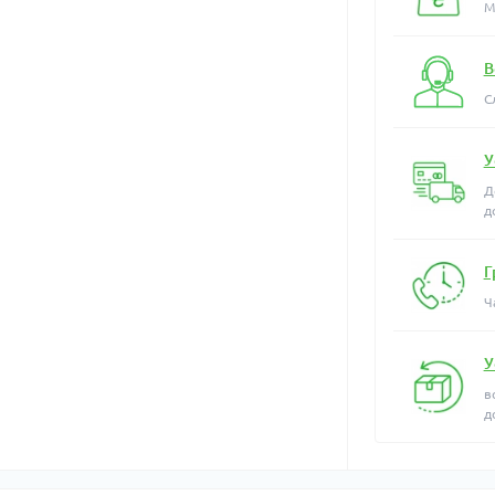
М
В
С
У
Д
д
Г
Ч
У
в
д