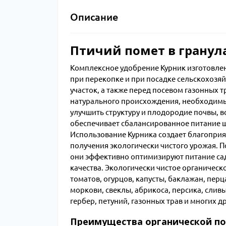
Описание
Птичий помет в гранул
Комплексное удобрение Курник изготовлено
при перекопке и при посадке сельскохозя
участок, а также перед посевом газонных 
натурального происхождения, необходимые
улучшить структуру и плодородие почвы, 
обеспечивает сбалансированное питание ши
Использование Курника создает благопри
получения экологически чистого урожая. П
они эффективно оптимизируют питание сад
качества. Экологически чистое органичес
томатов, огурцов, капусты, баклажан, пер
моркови, свеклы, абрикоса, персика, сливы
гербер, петуний, газонных трав и многих др
Преимущества органической по