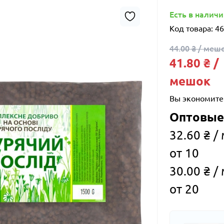
Есть в налич
Код товара:
46
44.00 ₴ / меш
41.80 ₴ /
мешок
Вы экономите
Оптовые
32.60 ₴ /
от 10
30.00 ₴ /
от 20