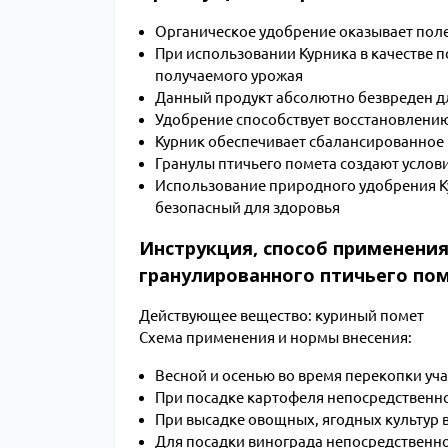
Органическое удобрение оказывает поле
При использовании Курника в качестве п
получаемого урожая
Данный продукт абсолютно безвреден 
Удобрение способствует восстановлению
Курник обеспечивает сбалансированное
Гранулы птичьего помета создают услов
Использование природного удобрения Ку
безопасный для здоровья
Инструкция, способ применения
гранулированного птичьего помё
Действующее вещество: куриный помет
Схема применения и нормы внесения:
Весной и осенью во время перекопки участ
При посадке картофеля непосредственно 
При высадке овощных, ягодных культур в 
Для посадки винограда непосредственно в