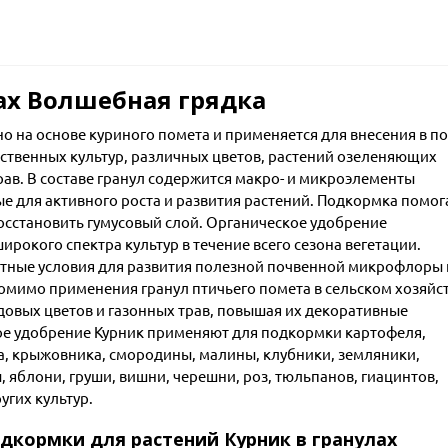
ах Волшебная грядка
 на основе куриного помета и применяется для внесения в по
йственных культур, различных цветов, растений озеленяющих
трав. В составе гранул содержится макро- и микроэлементы
 для активного роста и развития растений. Подкормка помог
восстановить гумусовый слой. Органическое удобрение
рокого спектра культур в течение всего сезона вегетации.
ятные условия для развития полезной почвенной микрофлоры 
омимо применения гранул птичьего помета в сельском хозяйст
овых цветов и газонных трав, повышая их декоративные
кое удобрение Курник применяют для подкормки картофеля,
ца, крыжовника, смородины, малины, клубники, земляники,
, яблони, груши, вишни, черешни, роз, тюльпанов, гиацинтов,
угих культур.
дкормки для растений Курник в гранулах