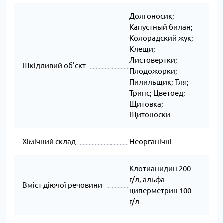
Долгоносик;
Капустный билан;
Колорадский жук;
Клещи;
Листовертки;
Шкідливий об'єкт
Плодожорки;
Пилильщик; Тля;
Трипс; Цветоед;
Щитовка;
Щитоноски
Хімічний склад
Неорганічні
Клотианидин 200
г/л, альфа-
Вміст діючої речовини
циперметрин 100
г/л