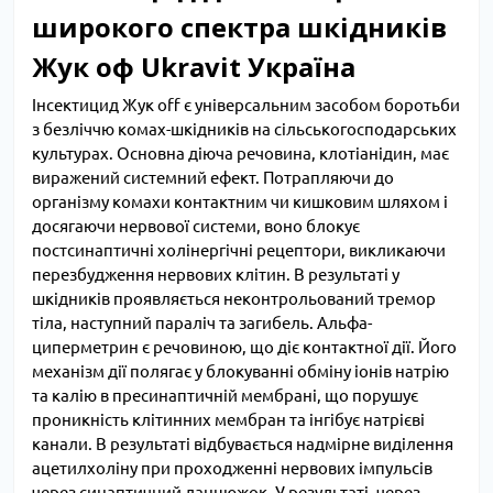
широкого спектра шкідників
Жук оф Ukravit Україна
Інсектицид Жук off є універсальним засобом боротьби
з безліччю комах-шкідників на сільськогосподарських
культурах. Основна діюча речовина, клотіанідин, має
виражений системний ефект. Потрапляючи до
організму комахи контактним чи кишковим шляхом і
досягаючи нервової системи, воно блокує
постсинаптичні холінергічні рецептори, викликаючи
перезбудження нервових клітин. В результаті у
шкідників проявляється неконтрольований тремор
тіла, наступний параліч та загибель. Альфа-
циперметрин є речовиною, що діє контактної дії. Його
механізм дії полягає у блокуванні обміну іонів натрію
та калію в пресинаптичній мембрані, що порушує
проникність клітинних мембран та інгібує натрієві
канали. В результаті відбувається надмірне виділення
ацетилхоліну при проходженні нервових імпульсів
через синаптичний ланцюжок. У результаті, через