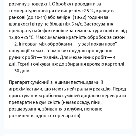
розчину з поверхні.
Обробку проводити за
температури повітря не вище ніж +25 °C, краще в
ранкові (до 10-11) або вечірні (18-22) години за
швидкості вітру не більш ніж 5 м/с.
Застосування
препарату найефективніше за температури повітря від
12 до +25 °C.
Максимальна кратність обробок за сезон
— 2. Інтервал між обробками — у разі появи нової
популяції комах. Термін виходу для проведення
ручних робіт — 10 днів. Для механічних робіт — 4
дні. Термін очікування: до збирання врожаю картоплі
— 30 днів.
Препарат сумісний з іншими пестицидами й
агрохімікатами, що мають нейтральну реакцію. Перед
приготуванням робочих сумішей доцільно перевірити
препарати на сумісність (немає осаду, піни,
розшарування, збивання в клубки, неповне
розчинення одного з препаратів).