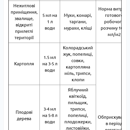
Нежитлові
Норма витрати
приміщення,
5 мл на
Мухи, комарі,
готового
звалище,
1 л
таргани,
робочого
відкриті
води
мурахи, кліщі
розчину 1000
прилеглі
мл/м2
території
Колорадський
жук, попелиці,
1.5 мл
совки,
Картопля
на 3-5 л
картопляна
води
міль, трипси,
клопи
Яблучний
квіткоїд,
пильщик,
3-4 мл
трипси,
Плодові
на 5-8 л
попелиці,
Обприскуванн
дерева
води
плодожерки,
в період
листовійки,
вегетації