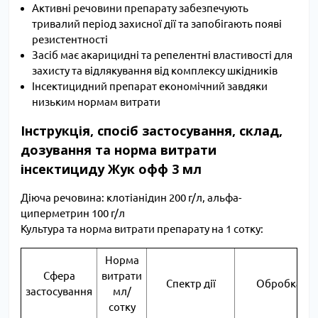
Активні речовини препарату забезпечують
тривалий період захисної дії та запобігають появі
резистентності
Засіб має акарицидні та репелентні властивості для
захисту та відлякування від комплексу шкідників
Інсектицидний препарат економічний завдяки
низьким нормам витрати
Інструкція, спосіб застосування, склад,
дозування та норма витрати
інсектициду Жук офф 3 мл
Діюча речовина: клотіанідин 200 г/л, альфа-
циперметрин 100 г/л
Культура та норма витрати препарату на 1 сотку:
Норма
Сфера
витрати
Спектр дії
Обробка
застосування
мл/
сотку