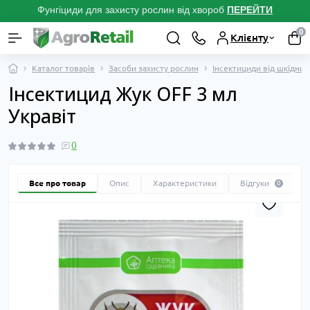
Фунгіциди для захисту рослин від хвороб
ПЕРЕЙТ
И
0
Клієнту
Каталог товарів
Засоби захисту рослин
Інсектициди від шкідник
Інсектицид Жук OFF 3 мл
Укравіт
0
Все про товар
Опис
Характеристики
Відгуки
0