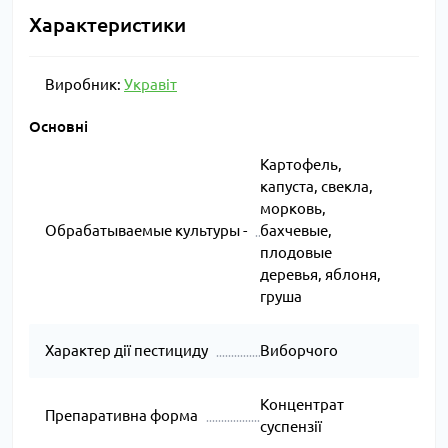
Характеристики
Виробник:
Укравіт
Основні
Картофель,
капуста, свекла,
морковь,
Обрабатываемые культуры -
бахчевые,
плодовые
деревья, яблоня,
груша
Характер дії пестициду
Виборчого
Концентрат
Препаративна форма
суспензії