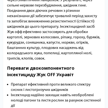
сильне нервове перезбудження, шкідник гине.
Поєднання двох діючих речовин з різними
механізмами дії забезпечує тривалий період захисту
та запобігає виникненню резистентності (стійкості)
шкідників до цього препарату. Інсектицидний засіб
Жук офф ефективно застосовують для обробки
картоплі, зернових колосових, ріпаку, гороху, буряків,
кукурудзи, соняшника, капусти, моркви, огірків,
баштанних культур, плодових насаджень від
колорадського жука, попелиці, картопляної молі,
трипсів, клопів, совок.
Переваги двокомпонентного
інсектициду Жук OFF Укравіт
Препарат ефективний проти великого спектру
сисних і листогризучих шкідників
Інсектицид надійно захищає навіть необроблені
молоді пагони та листя рослин за рахунок системної
дії