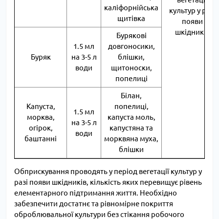
каліфорнійська
культур у разі
щитівка
появи
шкідників
Бурякові
1.5 мл
довгоносики,
Буряк
на 3-5 л
блішки,
води
щитоноски,
попелиці
Білан,
Капуста,
попелиці,
1.5 мл
морква,
капуста моль,
на 3-5 л
огірок,
капустяна та
води
баштанні
морквяна муха,
блішки
Обприскування проводять у період вегетації культур у
разі появи шкідників, кількість яких перевищує рівень
елементарного підтримання життя.
Необхідно
забезпечити достатнє та рівномірне покриття
оброблювальної культури без стікання робочого