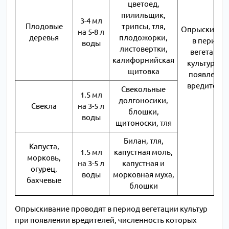
цветоед,
пилильщик,
3-4 мл
Плодовые
трипсы, тля,
Опрыскиван
на 5-8 л
деревья
плодожорки,
в период
воды
листовертки,
вегетации
калифорнийская
культур пр
щитовка
появлении
вредителе
Свекольные
1.5 мл
долгоносики,
Свекла
на 3-5 л
блошки,
воды
щитоноски, тля
Билан, тля,
Капуста,
1.5 мл
капустная моль,
морковь,
на 3-5 л
капустная и
огурец,
воды
морковная муха,
бахчевые
блошки
Опрыскивание проводят в период вегетации культур
при появлении вредителей, численность которых