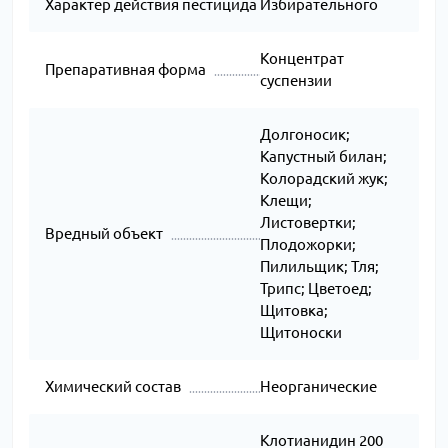
Характер действия пестицида
Избирательного
Концентрат
Препаративная форма
суспензии
Долгоносик;
Капустный билан;
Колорадский жук;
Клещи;
Листовертки;
Вредный объект
Плодожорки;
Пилильщик; Тля;
Трипс; Цветоед;
Щитовка;
Щитоноски
Химический состав
Неорганические
Клотианидин 200