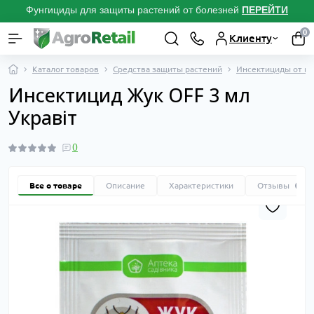
Фунгициды для защиты растений от болезней
ПЕРЕЙТИ
0
Клиенту
Каталог товаров
Средства защиты растений
Инсектициды от вр
Инсектицид Жук OFF 3 мл
Укравіт
0
Все о товаре
Описание
Характеристики
Отзывы
0