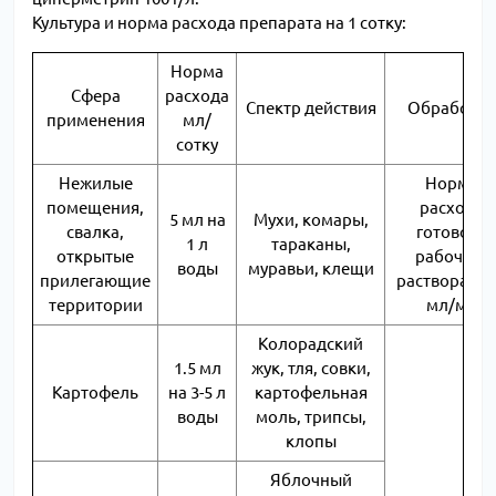
Культура и норма расхода препарата на 1 сотку:
Норма
Сфера
расхода
Спектр действия
Обработка
применения
мл/
сотку
Нежилые
Норма
помещения,
расхода
5 мл на
Мухи, комары,
свалка,
готового
1 л
тараканы,
открытые
рабочего
воды
муравьи, клещи
прилегающие
раствора 10
территории
мл/м2
Колорадский
1.5 мл
жук, тля, совки,
Картофель
на 3-5 л
картофельная
воды
моль, трипсы,
клопы
Яблочный