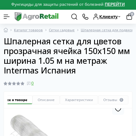
Фунгициды для защиты растений от болезней
ПЕРЕЙТИ
0
Клиенту
Каталог товаров
Сетки садовые
Шпалерная сетка для подвязки
Шпалерная сетка для цветов
прозрачная ячейка 150x150 мм
ширина 1.05 м на метраж
Intermas Испания
0
Все о товаре
Описание
Характеристики
Отзывы
0