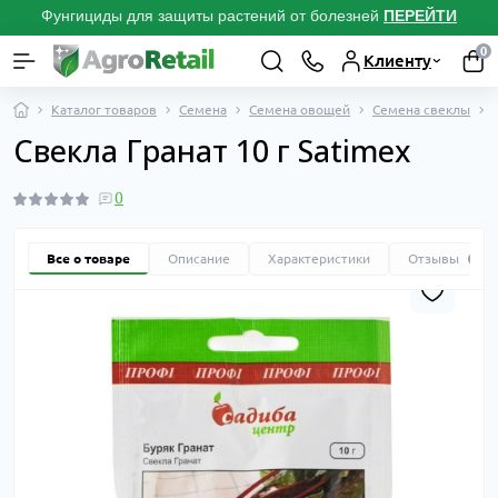
Фунгициды для защиты растений от болезней
ПЕРЕЙТИ
0
Клиенту
Каталог товаров
Семена
Семена овощей
Семена свеклы
Свекла Гранат 10 г Satimex
0
Все о товаре
Описание
Характеристики
Отзывы
0